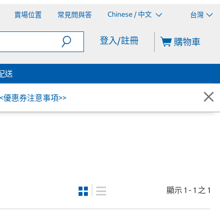
Chinese / 中文
賣場位置
常見問與答
台灣
登入/註冊
購物車
配送
<<優惠券注意事項>>
顯示 1 - 1 之 1