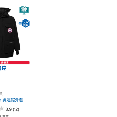
日達
價
ose 男連帽外套
★
★
3.9 (12)
品清單