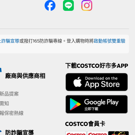
止詐騙宣導
或撥打165防詐騙專線。登入購物時將
啟動帳號雙重驗
下載COSTCO好市多APP
廠商與供應商相
新品提案
需知
報保密熱線
COSTCO會員卡
防詐騙宣導