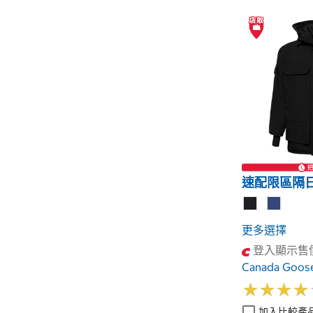
速配限區隔
更多選擇
登入顯示售
Canada Go
★
★
★
★
★
★
★
★
加入比較產