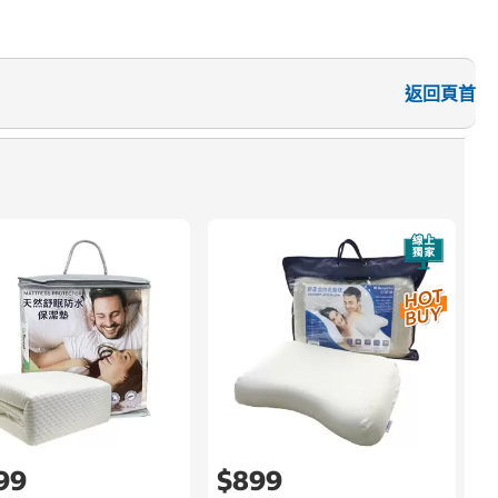
返回頁首
速
3
199
$899