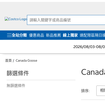
跳
跳
至
至
內
導
容
覽
選
單
全站分類
優惠商品
新品推薦
線上獨家
速配限區隔日
2026/08/03-08
首頁
Canada Goose
Canad
篩選條件
無篩選條件
排序: