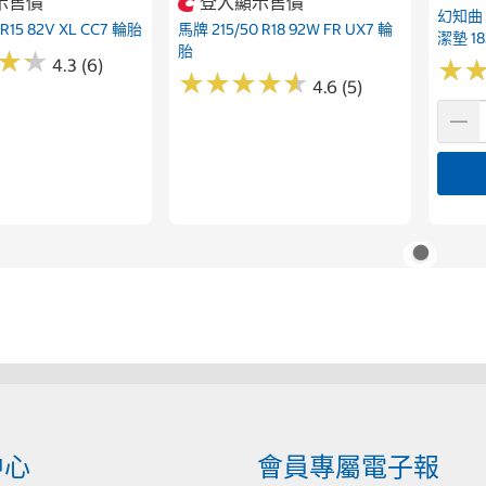
示售價
登入顯示售價
幻知曲
 R15 82V XL CC7 輪胎
馬牌 215/50 R18 92W FR UX7 輪
潔墊 18
胎
★
★
★
★
4.3 (6)
★
★
★
★
★
★
★
★
★
★
★
★
4.6 (5)
中心
會員專屬電子報