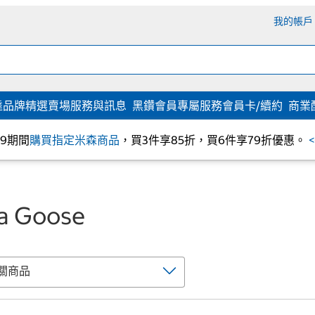
我的帳戶
達
品牌精選
賣場服務與訊息
黑鑽會員專屬服務
會員卡/續約
商業
/09期間
購買指定米森商品
，買3件享85折，買6件享79折優惠。
a Goose