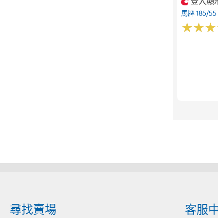
登入顯
馬牌 185/55
★
★
★
★
★
★
尋找賣場
客服