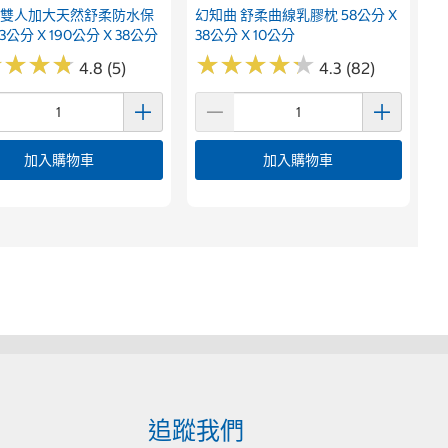
 雙人加大天然舒柔防水保
幻知曲 舒柔曲線乳膠枕 58公分 X
3公分 X 190公分 X 38公分
38公分 X 10公分
★
★
★
★
★
★
★
★
★
★
★
★
★
★
★
★
★
★
4.8 (5)
4.3 (82)
加入購物車
加入購物車
追蹤我們