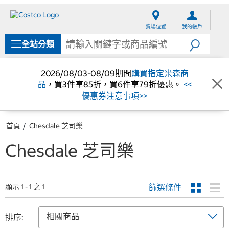
跳
跳
至
至
賣場位置
我的帳戶
內
導
容
覽
全站分類
選
單
2026/08/03-08/09期間
購買指定米森商
品
，買3件享85折，買6件享79折優惠。
<<
優惠券注意事項>>
首頁
Chesdale 芝司樂
Chesdale 芝司樂
篩選條件
顯示 1 - 1 之 1
排序: