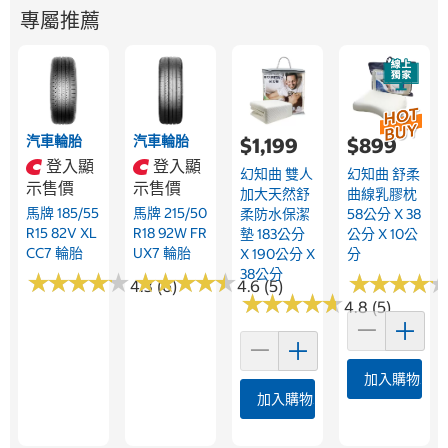
專屬推薦
汽車輪胎
汽車輪胎
$1,199
$899
登入顯
登入顯
幻知曲 雙人
幻知曲 舒柔
示售價
示售價
加大天然舒
曲線乳膠枕
馬牌 185/55
馬牌 215/50
柔防水保潔
58公分 X 38
R15 82V XL
R18 92W FR
墊 183公分
公分 X 10公
CC7 輪胎
UX7 輪胎
X 190公分 X
分
38公分
★
★
★
★
★
★
★
★
★
★
★
★
★
★
★
★
★
★
★
★
★
★
★
★
★
★
★
★
4.3 (6)
4.6 (5)
★
★
★
★
★
★
★
★
★
★
4.8 (5)
加入購物車
加入購物車