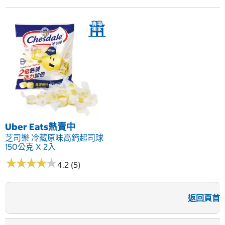
Uber Eats熱賣中
芝司樂 冷藏原味高鈣起司球
150公克 X 2入
★
★
★
★
★
★
★
★
★
★
4.2 (5)
返回頁首