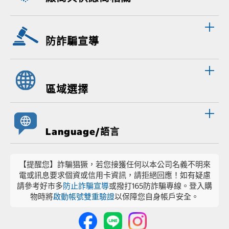
防詐騙宣導
區域選擇
Language/語言
【提醒您】詐騙猖獗，若您接獲任何以本公司名義不明來
電或訊息要求個資或信用卡資訊，請拒絕回應！如有疑慮
請參考好市多
防止詐騙宣導
或撥打165防詐騙專線。登入購
物時將
啟動帳號雙重驗證
以保障您自身帳戶安全。