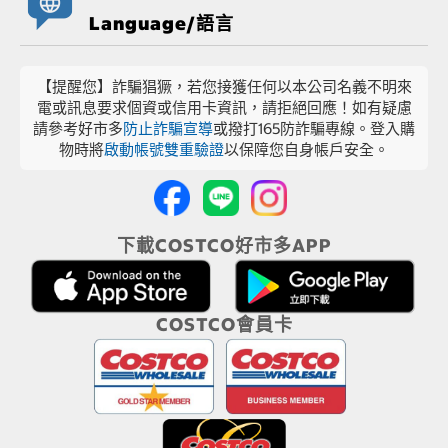
Language/語言
【提醒您】詐騙猖獗，若您接獲任何以本公司名義不明來
電或訊息要求個資或信用卡資訊，請拒絕回應！如有疑慮
請參考好市多
防止詐騙宣導
或撥打165防詐騙專線。登入購
物時將
啟動帳號雙重驗證
以保障您自身帳戶安全。
下載COSTCO好市多APP
COSTCO會員卡