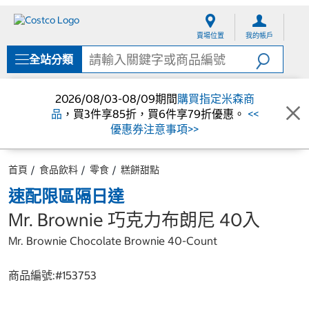
跳
跳
至
至
賣場位置
我的帳戶
內
導
容
覽
全站分類
選
單
2026/08/03-08/09期間
購買指定米森商
品
，買3件享85折，買6件享79折優惠。
<<
優惠券注意事項>>
首頁
食品飲料
零食
糕餅甜點
速配限區隔日達
Mr. Brownie 巧克力布朗尼 40入
Mr. Brownie Chocolate Brownie 40-Count
商品編號:#
153753