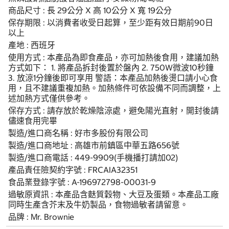
商品尺寸 : 長 29公分 X 高 10公分 X 寬 19公分
保存期限 : 以消費者收受日起算，至少距有效日期前90日
以上
產地 : 西班牙
使用方式 : 本產品為即食產品，亦可加熱後食用，建議加熱
方式如下： 1. 將產品拆封後置於盤內 2. 750W微波10秒鐘
3. 放涼1分鐘後即可享用 警語：本產品加熱後燙口請小心食
用，且不建議重複加熱。加熱條件可依設備不同而調整，上
述加熱方式僅供參考。
保存方式 : 請存放於乾燥陰涼處，避免陽光直射，開封後請
儘速食用完畢
製造/進口商名稱 : 好市多股份有限公司
製造/進口商地址 : 高雄市前鎮區中華五路656號
製造/進口商電話 : 449-9909(手機播打請加02)
產品責任險契約字號 : FRCAIA32351
食品業登錄字號 : A-196972798-00031-9
過敏原資訊 : 本產品含麩質穀物、大豆及蛋類。本產品工廠
同時生產含芥末及牛奶製品，食物過敏者請留意。
品牌 : Mr. Brownie