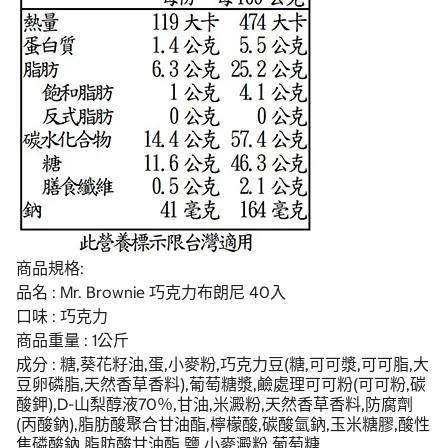
商品規格:
品名 : Mr. Brownie 巧克力布朗尼 40入
口味 : 巧克力
商品重量 : 1公斤
成分 : 糖,葵花籽油,蛋,小麥粉,巧克力豆(糖,可可漿,可可脂,大
豆卵磷脂,天然香草香料),葡萄糖漿,鹼處理可可粉(可可粉,碳
酸鉀),D-山梨醇液70％,甘油,米澱粉,天然香草香料,防腐劑
(丙酸鈉),脂肪酸聚合甘油酯,檸檬酸,碳酸氫鈉,玉米糖膠,酸性
焦磷酸鈉,脂肪酸甘油酯,鹽,小麥澱粉,葡萄糖