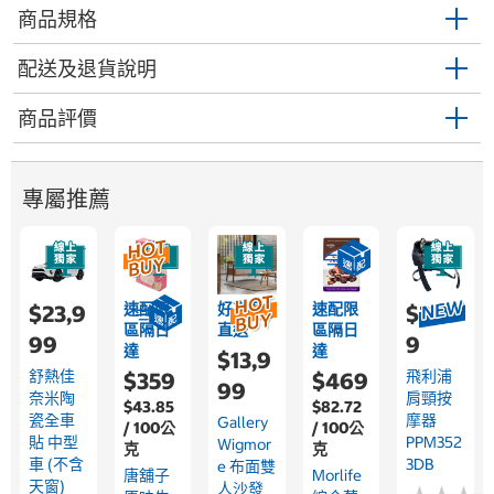
商品規格
配送及退貨說明
商品評價
專屬推薦
速配限
好市多
速配限
$23,9
$3,35
區隔日
直送
區隔日
99
9
達
達
$13,9
舒熱佳
飛利浦
$359
$469
99
奈米陶
肩頸按
$43.85
$82.72
瓷全車
摩器
Gallery
/ 100公
/ 100公
貼 中型
PPM352
Wigmor
克
克
車 (不含
3DB
E 布面雙
唐舖子
Morlife
天窗)
人沙發