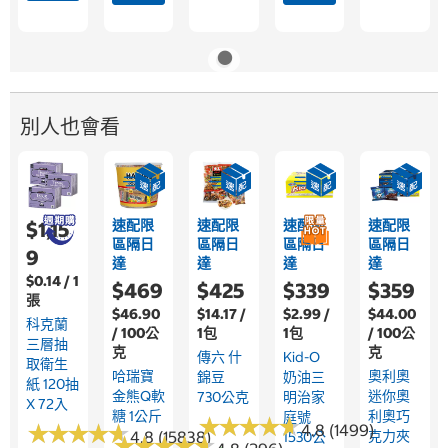
別人也會看
速配限
速配限
速配限
速配限
$1,15
區隔日
區隔日
區隔日
區隔日
9
達
達
達
達
$0.14 / 1
$469
$425
$339
$359
張
$46.90
$14.17 /
$2.99 /
$44.00
科克蘭
/ 100公
1包
1包
/ 100公
三層抽
克
克
傳六 什
Kid-O
取衛生
哈瑞寶
奧利奧
錦豆
奶油三
紙 120抽
金熊Q軟
迷你奧
730公克
明治家
X 72入
糖 1公斤
利奧巧
庭號
★
★
★
★
★
★
★
★
★
★
★
★
★
★
★
★
★
★
★
★
4.8 (1499)
4.8 (15838)
克力夾
1530公
★
★
★
★
★
★
★
★
★
★