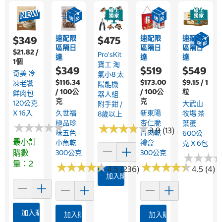
速配限
速配限
速配限
$349
$475
區隔日
區隔日
區隔日
$21.82 /
Pro'sKit
達
達
達
1個
寶工 淘
$349
$519
$549
奇美 冷
氣小8 太
$116.34
$173.00
$9.15 / 1
凍老饕
陽能機
/ 100公
/ 100公
粒
鮮肉包
器人組
克
克
120公克
大武山
附手鉗 /
X 16入
久世福
新東陽
牧場 茶
8歲以上
極品珍
杏仁脆
葉蛋
★
★
★
★
★
★
★
★
★
★
★
★
★
★
★
★
★
★
★
★
3.9 (13)
味五色
片肉乾
600公
最小訂
小魚乾
禮盒
克 X 6包
購數
300公克
300公克
★
★
★
★
★
★
量：2
★
★
★
★
★
★
★
★
★
★
★
★
★
★
★
★
★
★
★
★
4.5 (236)
4.5 (4)
加入購物車
加入購物車
加入購物車
加入購物車