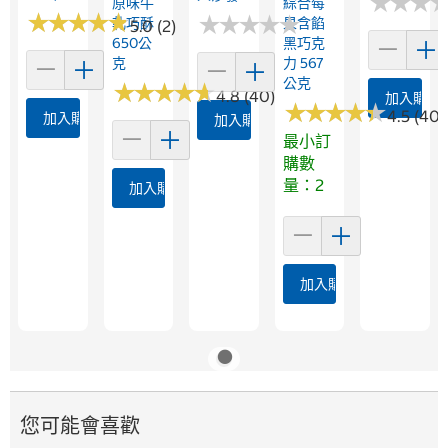
★
★
★
★
★
★
原味牛
綜合莓
★
★
★
★
★
★
★
★
★
★
★
★
★
★
★
★
★
★
★
★
軋巧酥
果含餡
5.0 (2)
650公
黑巧克
克
力 567
公克
★
★
★
★
★
★
★
★
★
★
4.8 (40)
加入購物
★
★
★
★
★
★
★
★
★
★
4.5 (40)
加入購物車
加入購物車
最小訂
購數
量：2
加入購物車
加入購物車
您可能會喜歡