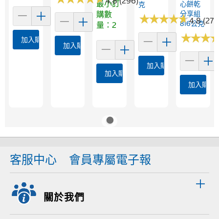
4.8 (296)
最小訂
心餅乾
克
購數
分享組
★
★
★
★
★
★
★
★
★
★
4.8 (271)
816公克
量：2
★
★
★
★
★
★
加入購物車
加入購物車
加入購物車
加入購物車
加入購物
客服中心
會員專屬電子報
關於我們