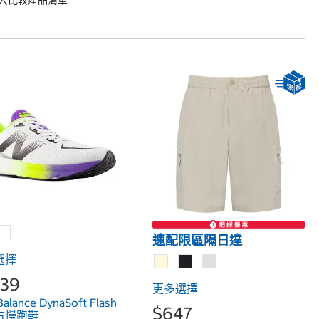
速配限區隔日達
選擇
639
更多選擇
alance DynaSoft Flash
$647
古慢跑鞋