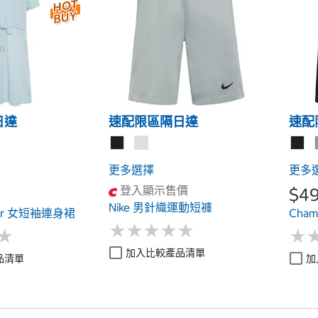
日達
速配限區隔日達
速配
更多選擇
更多
登入顯示售價
$4
Nike 男針織運動短褲
iger 女短袖連身裙
Cha
★
★
★
★
★
★
★
★
★
★
★
★
★
★
加入比較產品清單
品清單
加