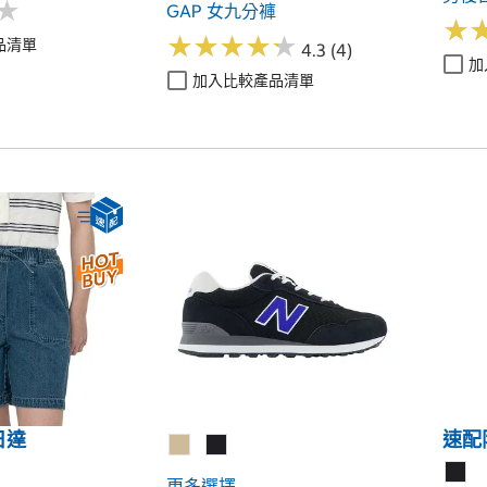
★
★
GAP 女九分褲
★
★
★
★
★
★
★
★
★
★
★
★
品清單
4.3 (4)
加
加入比較產品清單
日達
速配
更多選擇