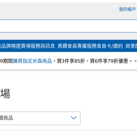
我的帳戶
達
品牌精選
賣場服務與訊息
黑鑽會員專屬服務
會員卡/續約
商業
/09期間
購買指定米森商品
，買3件享85折，買6件享79折優惠。
場