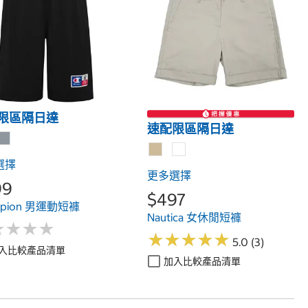
限區隔日達
速配限區隔日達
選擇
更多選擇
99
$497
mpion 男運動短褲
Nautica 女休閒短褲
★
★
★
★
★
★
★
★
★
★
★
★
★
★
★
★
★
★
5.0 (3)
入比較產品清單
加入比較產品清單