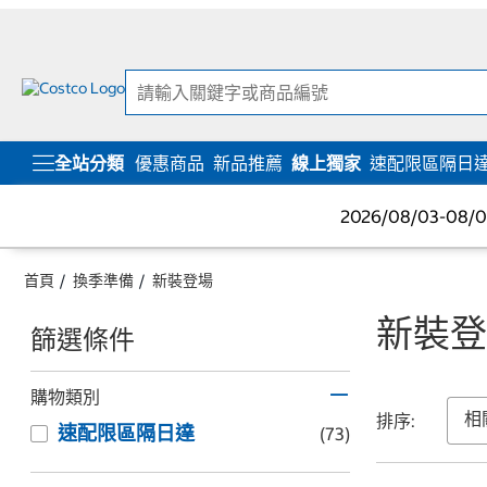
跳
跳
至
至
內
導
容
覽
選
單
全站分類
優惠商品
新品推薦
線上獨家
速配限區隔日
2026/08/03-08
首頁
換季準備
新裝登場
新裝登
篩選條件
購物類別
排序:
速配限區隔日達
(73)