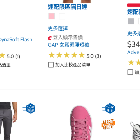
速配限區隔日達
速配
更多選擇
更多
登入顯示售價
DynaSoft Flash
$34
GAP 女鬆緊腰短褲
Adv
★
★
★
★
★
★
★
★
★
★
★
★
5.0 (3)
5.0 (1)
★
★
加入比較產品清單
品清單
加