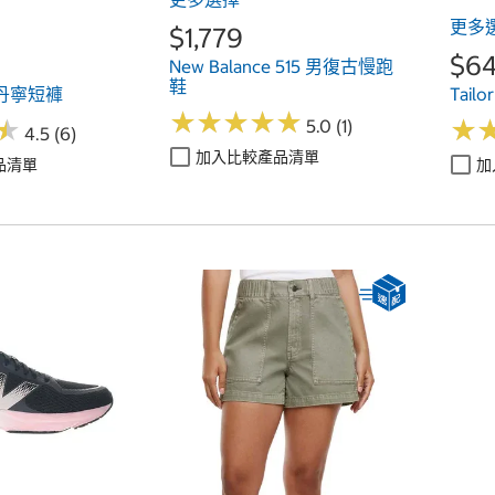
更多
$1,779
$6
New Balance 515 男復古慢跑
鞋
女丹寧短褲
Tail
★
★
★
★
★
★
★
★
★
★
★
★
★
★
5.0 (1)
4.5 (6)
加入比較產品清單
品清單
加