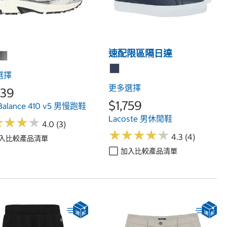
速配限區隔日達
選擇
更多選擇
639
$1,759
Balance 410 v5 男慢跑鞋
Lacoste 男休閒鞋
★
★
★
★
★
★
★
★
4.0 (3)
★
★
★
★
★
★
★
★
★
★
4.3 (4)
入比較產品清單
加入比較產品清單