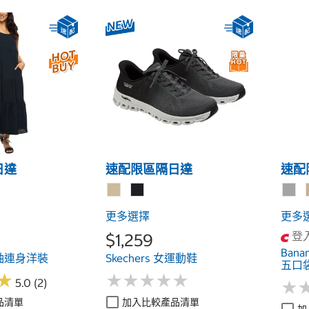
日達
速配限區隔日達
速配
更多選擇
更多
登
$1,259
Bana
女無袖連身洋裝
Skechers 女運動鞋
五口
★
★
★
★
★
★
★
★
★
★
★
★
5.0 (2)
★
★
品清單
加入比較產品清單
加