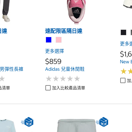
日達
速配限區隔日達
更多
更多選擇
$1,
$859
New 
on 男彈性長褲
Adidas 兒童休閒鞋
★
★
★
★
★
★
★
★
★
★
★
★
★
★
加
品清單
加入比較產品清單