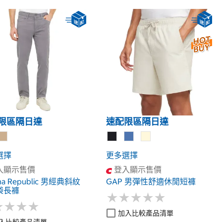
限區隔日達
速配限區隔日達
選擇
更多選擇
入顯示售價
登入顯示售價
na Republic 男經典斜紋
GAP 男彈性舒適休閒短褲
袋長褲
★
★
★
★
★
★
★
★
★
★
★
★
★
★
★
★
★
★
加入比較產品清單
入比較產品清單