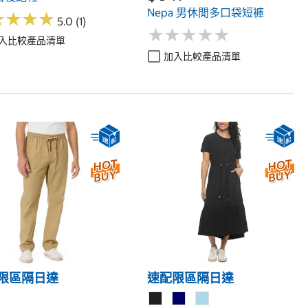
Nepa 男休閒多口袋短褲
★
★
★
★
★
★
★
★
5.0 (1)
★
★
★
★
★
★
★
★
★
★
入比較產品清單
加入比較產品清單
限區隔日達
速配限區隔日達