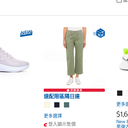
速配限區隔日達
更多
$1,
更多選擇
New B
登入顯示售價
男復