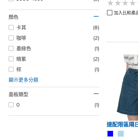
★
★
★
★
★
★
★
★
加入比較產
顏色
卡其
(8)
咖啡
(2)
墨綠色
(1)
暗紫
(2)
棕
(1)
顯示更多分類
面板類型
0
(1)
速配限區隔