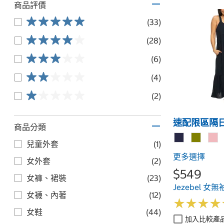
商品評價
(33)
(28)
(6)
(4)
(2)
速配限區隔
商品分類
兒童外套
(1)
更多選擇
女外套
(2)
$549
女褲、裙裝
(23)
Jezebel 
女襪、內著
(12)
★
★
★
★
★
★
★
★
女鞋
(44)
加入比較產