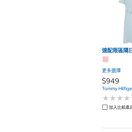
速配限區隔
更多選擇
$949
Tommy Hilf
★
★
★
★
★
★
★
★
加入比較產