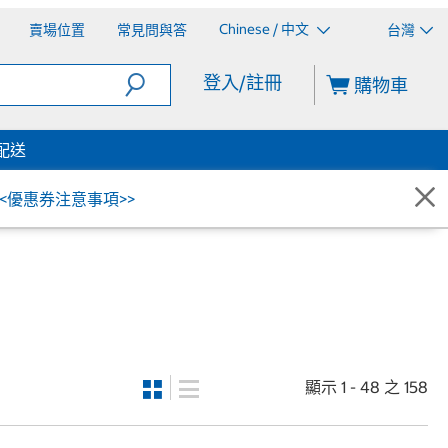
Chinese / 中文
賣場位置
常見問與答
台灣
登入/註冊
購物車
配送
<<優惠券注意事項>>
顯示 1 - 48 之 158