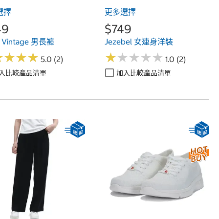
選擇
更多選擇
49
$749
or Vintage 男長褲
Jezebel 女連身洋裝
★
★
★
★
★
★
★
★
★
★
★
★
★
★
★
★
★
★
5.0 (2)
1.0 (2)
入比較產品清單
加入比較產品清單