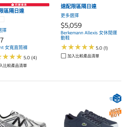
速配限區隔日達
限區隔日達
更多選擇
$5,059
選擇
Berkemann Allexis 女休閒運
動鞋
7
★
★
★
★
★
★
★
★
★
★
ent 女寬直筒褲
5.0 (1)
★
★
★
★
★
★
★
★
加入比較產品清單
5.0 (4)
入比較產品清單