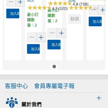
30入
20包
★
★
★
★
★
★
★
★
★
★
4.8 (738)
★
★
★
★
★
★
★
★
★
★
★
★
★
★
★
★
★
★
★
★
4.7 (320)
4.8 (184
最小訂
加入購物車
最小訂
購數
缺貨
購數
量：2
加入購物
量：2
加入購物車
加入購物車
客服中心
會員專屬電子報
關於我們