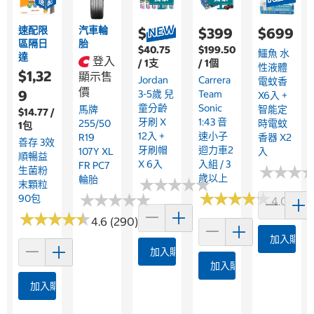
速配限
汽車輪
$489
$399
$699
區隔日
胎
$40.75
$199.50
鱷魚 水
達
登入
/ 1支
/ 1個
性液體
$1,32
顯示售
Jordan
Carrera
電蚊香
價
9
3-5歲 兒
Team
X6入 +
童分齡
Sonic
馬牌
智能定
$14.77 /
牙刷 X
1:43 音
255/50
時電蚊
1包
12入 +
速小子
R19
香器 X2
善存 3效
牙刷帽
迴力車2
107Y XL
入
順暢益
X 6入
入組 / 3
FR PC7
★
★
★
★
★
★
生菌粉
歲以上
輪胎
★
★
★
★
★
★
★
★
★
★
末顆粒
★
★
★
★
★
★
★
★
★
★
★
★
★
★
★
★
★
★
★
★
90包
4.0 (3)
★
★
★
★
★
★
★
★
★
★
4.6 (290)
加入購物
加入購物車
加入購物車
加入購物車