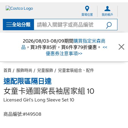
跳
跳
至
至
賣場位置
我的帳戶
內
導
容
覽
全站分類
選
單
2026/08/03-08/09期間
購買指定米森商
品
，買3件享85折，買6件享79折優惠。
<<
優惠券注意事項>>
首頁
服飾時尚
兒童服飾
兒童套裝組合、配件
速配限區隔日達
女童卡通圖案長袖居家組 10
Licensed Girl's Long Sleeve Set 10
商品編號:#
149508