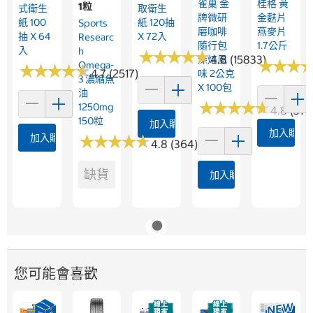
雀巢 金
桂格 黃
1粒
式衛生
取衛生
牌微研
金麩片
紙 100
紙 120抽
Sports
磨咖啡
燕麥片
抽 X 64
X 72入
Researc
隨行包
1.7公斤
入
H
★
★
★
★
★
★
★
★
★
★
4.8 (15833)
深焙風
★
★
★
★
★
★
Omega-
★
★
★
★
★
★
★
★
★
★
4.7 (2517)
味 2公克
3 濃縮魚
X 100包
油
★
★
★
★
★
★
★
★
★
★
1250mg
4.8 (376
150粒
加入購物車
加入購物
加入購物車
★
★
★
★
★
★
★
★
★
★
4.8 (364)
缺貨
加入購物車
您可能會喜歡