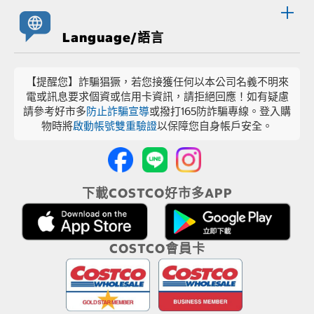
Language/語言
【提醒您】詐騙猖獗，若您接獲任何以本公司名義不明來
電或訊息要求個資或信用卡資訊，請拒絕回應！如有疑慮
請參考好市多
防止詐騙宣導
或撥打165防詐騙專線。登入購
物時將
啟動帳號雙重驗證
以保障您自身帳戶安全。
下載COSTCO好市多APP
COSTCO會員卡