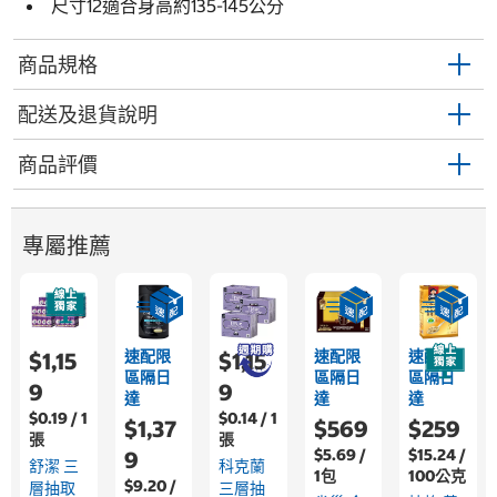
尺寸12適合身高約135-145公分
商品規格
配送及退貨說明
商品評價
專屬推薦
速配限
速配限
速配限
$1,15
$1,15
區隔日
區隔日
區隔日
9
9
達
達
達
$0.19 / 1
$0.14 / 1
$1,37
$569
$259
張
張
$5.69 /
$15.24 /
9
舒潔 三
科克蘭
1包
100公克
$9.20 /
層抽取
三層抽