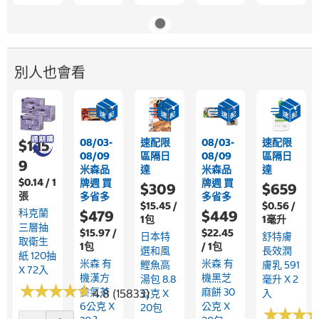
別人也會看
08/03-
速配限
08/03-
速配限
$1,15
08/09
區隔日
08/09
區隔日
9
米森品
達
米森品
達
$0.14 / 1
牌週 買
牌週 買
$309
$659
張
多省多
多省多
$15.45 /
$0.56 /
科克蘭
$479
$449
1包
1毫升
三層抽
$15.97 /
$22.45
日本特
舒特膚
取衛生
1包
/ 1包
選和風
長效潤
紙 120抽
米森 有
米森 有
鰹魚高
膚乳 591
X 72入
機漢方
機黑芝
湯包 8.8
毫升 X 2
★
★
★
★
★
★
★
★
★
★
養氣茶
麻餅 30
4.8 (15833)
公克 X
入
6公克 X
公克 X
20包
★
★
★
★
★
★