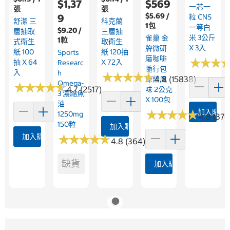
$1,37
$569
一芯一
張
張
$5.69 /
9
粒 CNS
舒潔 三
科克蘭
1包
一等白
$9.20 /
層抽取
三層抽
米 3公斤
雀巢 金
1粒
式衛生
取衛生
X 3入
牌微研
紙 100
紙 120抽
Sports
磨咖啡
★
★
★
★
★
★
抽 X 64
X 72入
Researc
隨行包
入
H
★
★
★
★
★
★
★
★
★
★
4.8 (15838)
深焙風
Omega-
★
★
★
★
★
★
★
★
★
★
4.7 (2517)
味 2公克
3 濃縮魚
X 100包
油
★
★
★
★
★
★
★
★
★
★
加入購物
1250mg
4.8 (376
150粒
加入購物車
加入購物車
★
★
★
★
★
★
★
★
★
★
4.8 (364)
缺貨
加入購物車