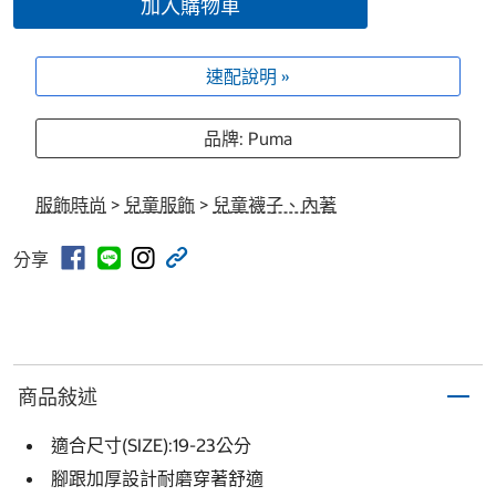
加入購物車
速配說明 »
品牌: Puma
服飾時尚
>
兒童服飾
>
兒童襪子、內著
分享
商品敍述
適合尺寸(SIZE):19-23公分
腳跟加厚設計耐磨穿著舒適