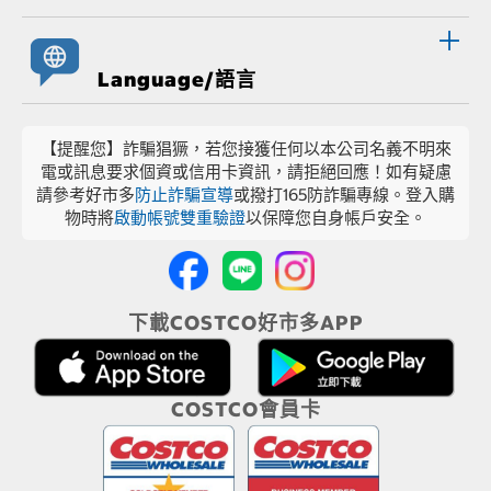
Language/語言
【提醒您】詐騙猖獗，若您接獲任何以本公司名義不明來
電或訊息要求個資或信用卡資訊，請拒絕回應！如有疑慮
請參考好市多
防止詐騙宣導
或撥打165防詐騙專線。登入購
物時將
啟動帳號雙重驗證
以保障您自身帳戶安全。
下載COSTCO好市多APP
COSTCO會員卡