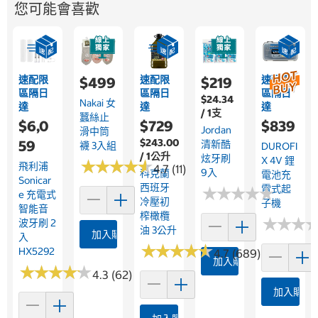
您可能會喜歡
速配限
速配限
速配限
$499
$219
區隔日
區隔日
區隔日
$24.34
Nakai 女
達
達
達
/ 1支
蠶絲止
$6,0
$729
$839
Jordan
滑中筒
$243.00
59
清新酷
襪 3入組
DUROFI
/ 1公升
炫牙刷
X 4V 鋰
★
★
★
★
★
★
★
★
★
★
飛利浦
4.7 (11)
9入
科克蘭
電池充
Sonicar
西班牙
電式起
★
★
★
★
★
★
★
★
★
★
E 充電式
冷壓初
子機
智能音
榨橄欖
★
★
★
★
★
★
波牙刷 2
油 3公升
加入購物車
入
★
★
★
★
★
★
★
★
★
★
HX5292
4.7 (689)
加入購物車
★
★
★
★
★
★
★
★
★
★
4.3 (62)
加入購物