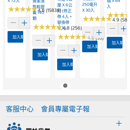
X 72入
抽 X 64
黃素液
250毫升
厘 X 6公
入
態軟膠
★
★
★
★
★
★
★
★
★
★
4.8 (15838)
X 30入
尺 (修正
囊 140
★
★
★
★
★
★
帶 4入 +
★
★
★
★
★
★
★
★
★
★
顆
4.9 (584
替換帶
★
★
★
★
★
★
★
★
★
★
4.8 (256)
12入)
★
★
★
★
★
★
★
★
★
★
加入購物車
4.8 (53)
加入購物
加入購物車
加入購物車
加入購物車
客服中心
會員專屬電子報