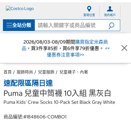
跳
跳
至
至
賣場位置
我的帳戶
內
導
容
覽
全站分類
選
單
2026/08/03-08/09期間
購買指定米森商
品
，買3件享85折，買6件享79折優惠。
<<
優惠券注意事項>>
首頁
服飾時尚
兒童服飾
兒童襪子、內著
速配限區隔日達
Puma 兒童中筒襪 10入組 黑灰白
Puma Kids' Crew Socks 10-Pack Set Black Gray White
商品編號:#
1848606-COMBO1