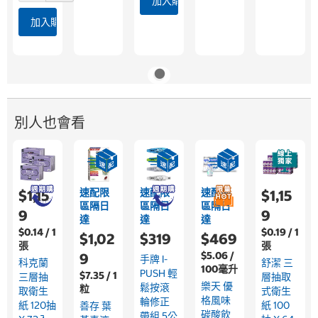
加入購物車
加入購物車
別人也會看
速配限
速配限
速配限
$1,15
$1,15
區隔日
區隔日
區隔日
9
9
達
達
達
$0.14 / 1
$0.19 / 1
$1,02
$319
$469
張
張
$5.06 /
9
手牌 I-
科克蘭
舒潔 三
100毫升
PUSH 輕
$7.35 / 1
三層抽
層抽取
樂天 優
鬆按滾
粒
取衛生
式衛生
格風味
輪修正
紙 120抽
紙 100
善存 葉
碳酸飲
帶組 5公