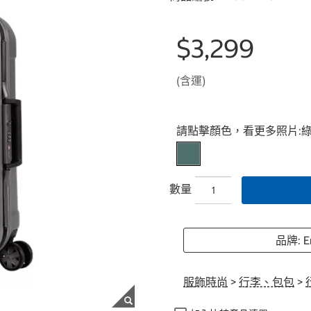
$3,299
(含運)
Select product
請點擊顏色，看更多照片:
數量
品牌: 
服飾時尚
>
行李、包包
>