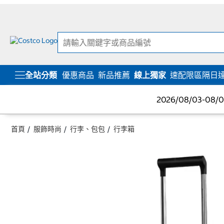
跳
跳
至
至
內
導
容
覽
選
單
全站分類
優惠商品
新品推薦
線上獨家
速配限區隔日
2026/08/03-08
首頁
服飾時尚
行李、包包
行李箱