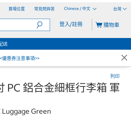
Chinese / 中文
賣場位置
常見問與答
台灣
登入/註冊
購物車
配送
<<優惠券注意事項>>
列印
20吋 PC 鋁合金細框行李箱 軍
C Luggage Green