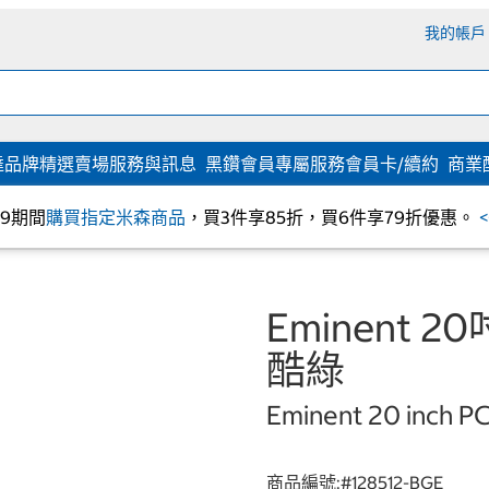
我的帳戶
達
品牌精選
賣場服務與訊息
黑鑽會員專屬服務
會員卡/續約
商業
/09期間
購買指定米森商品
，買3件享85折，買6件享79折優惠。
Eminent 
酷綠
Eminent 20 inch P
商品編號:#
128512-BGE