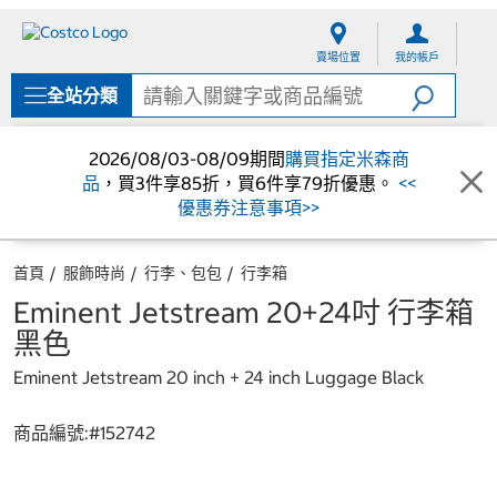
跳
跳
至
至
賣場位置
我的帳戶
內
導
容
覽
全站分類
選
單
2026/08/03-08/09期間
購買指定米森商
品
，買3件享85折，買6件享79折優惠。
<<
優惠券注意事項>>
首頁
服飾時尚
行李、包包
行李箱
Eminent Jetstream 20+24吋 行李箱
黑色
Eminent Jetstream 20 inch + 24 inch Luggage Black
商品編號:#
152742