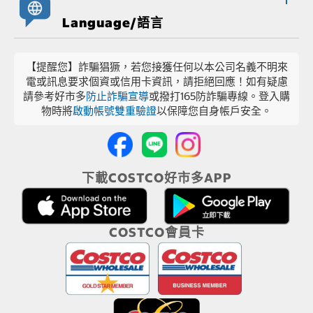
Language/語言
【提醒您】詐騙猖獗，若您接獲任何以本公司名義不明來
電或訊息要求個資或信用卡資訊，請拒絕回應！如有疑慮
請參考好市多
防止詐騙宣導
或撥打165防詐騙專線。登入購
物時將
啟動帳號雙重驗證
以保障您自身帳戶安全。
下載COSTCO好市多APP
COSTCO會員卡