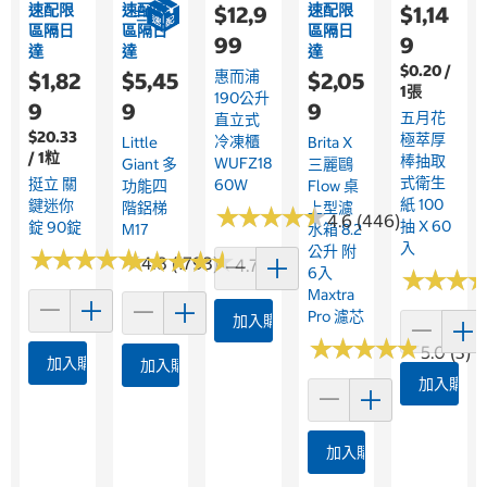
速配限
速配限
速配限
$12,9
$1,14
區隔日
區隔日
區隔日
99
9
達
達
達
$0.20 /
惠而浦
$1,82
$5,45
$2,05
1張
190公升
9
9
9
五月花
直立式
$20.33
極萃厚
冷凍櫃
Little
Brita X
/ 1粒
棒抽取
WUFZ18
Giant 多
三麗鷗
式衛生
挺立 關
60W
功能四
Flow 桌
紙 100
鍵迷你
階鋁梯
上型濾
★
★
★
★
★
★
★
★
★
★
4.6 (446)
抽 X 60
錠 90錠
M17
水箱 8.2
入
公升 附
★
★
★
★
★
★
★
★
★
★
★
★
★
★
★
★
★
★
★
★
4.8 (1793)
4.7 (115)
6入
★
★
★
★
★
★
Maxtra
Pro 濾芯
加入購物車
★
★
★
★
★
★
★
★
★
★
5.0 (3)
加入購物車
加入購物車
加入購物
加入購物車