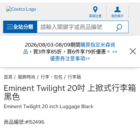
跳
跳
至
至
賣場位置
我的帳戶
內
導
容
覽
全站分類
選
單
2026/08/03-08/09期間
購買指定米森商
品
，買3件享85折，買6件享79折優惠。
<<
優惠券注意事項>>
首頁
服飾時尚
行李、包包
行李箱
Eminent Twilight 20吋 上掀式行李箱
黑色
Eminent Twilight 20 inch Luggage Black
商品編號:#
152496