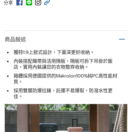
分享
商品敍述
獨特1:9上掀式設計，下蓋深更好收納。
內裝搭配織帶與活用隔板，隔板可拆下吊掛於飯
店，實用內裝讓您的衣物整齊收納。
箱體採用德國提供的Makrolon100%純PC高性能材
質。
採用雙層防爆拉鍊，託運不易爆裂，防潑水性更
佳。