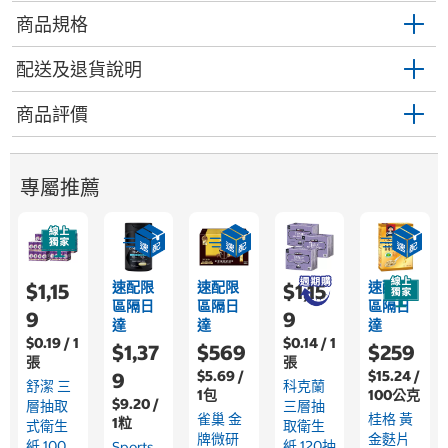
商品規格
配送及退貨說明
商品評價
專屬推薦
速配限
速配限
速配限
$1,15
$1,15
區隔日
區隔日
區隔日
9
9
達
達
達
$0.19 / 1
$0.14 / 1
$1,37
$569
$259
張
張
$5.69 /
$15.24 /
9
舒潔 三
科克蘭
1包
100公克
$9.20 /
層抽取
三層抽
雀巢 金
桂格 黃
1粒
式衛生
取衛生
牌微研
金麩片
紙 100
紙 120抽
Sports