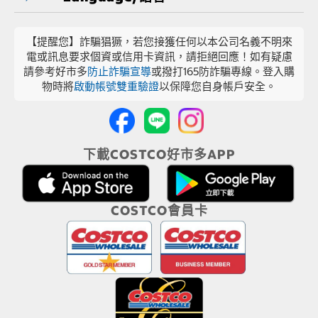
【提醒您】詐騙猖獗，若您接獲任何以本公司名義不明來
電或訊息要求個資或信用卡資訊，請拒絕回應！如有疑慮
請參考好市多
防止詐騙宣導
或撥打165防詐騙專線。登入購
物時將
啟動帳號雙重驗證
以保障您自身帳戶安全。
下載COSTCO好市多APP
COSTCO會員卡