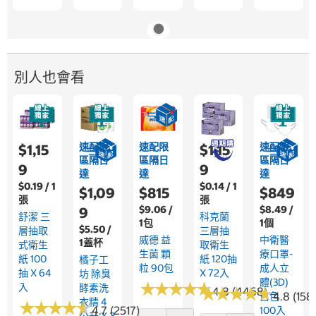
別人也會看
速配限
速配限
速配限
$1,15
$1,15
區隔日
區隔日
區隔日
9
9
達
達
達
$0.19 / 1
$0.14 / 1
$1,09
$815
$849
張
張
$9.06 /
$8.49 /
9
舒潔 三
科克蘭
1包
1個
$5.50 /
層抽取
三層抽
威德 益
中衛醫
1蓋杯
式衛生
取衛生
生菌 顆
療口罩-
紙 100
紙 120抽
橘子工
粒 90包
成人立
抽 X 64
X 72入
坊 除臭
體(3D)
★
★
★
★
★
★
★
★
★
★
入
酵素洗
★
★
★
★
★
★
★
★
★
★
4.8 (4468)
4.8 (158
白色
衣精 4
★
★
★
★
★
★
★
★
★
★
4.7 (2517)
100入