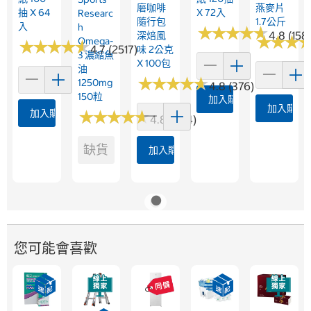
磨咖啡
燕麥片
抽 X 64
X 72入
Researc
隨行包
1.7公斤
入
H
★
★
★
★
★
★
★
★
★
★
4.8 (158
深焙風
★
★
★
★
★
★
Omega-
★
★
★
★
★
★
★
★
★
★
4.7 (2517)
味 2公克
3 濃縮魚
X 100包
油
★
★
★
★
★
★
★
★
★
★
1250mg
4.8 (376)
150粒
加入購物車
加入購物
加入購物車
★
★
★
★
★
★
★
★
★
★
4.8 (364)
缺貨
加入購物車
您可能會喜歡