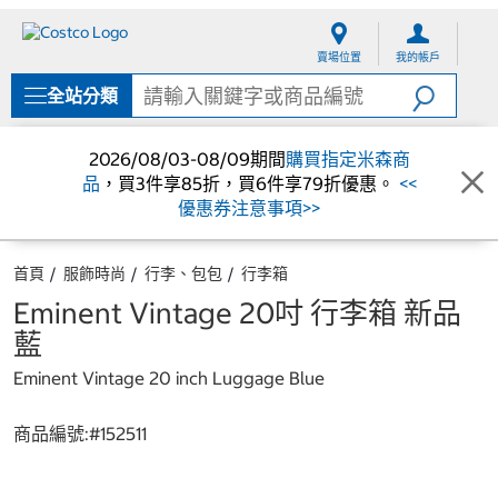
跳
跳
至
至
賣場位置
我的帳戶
內
導
容
覽
全站分類
選
單
2026/08/03-08/09期間
購買指定米森商
品
，買3件享85折，買6件享79折優惠。
<<
優惠券注意事項>>
首頁
服飾時尚
行李、包包
行李箱
Eminent Vintage 20吋 行李箱 新品
藍
Eminent Vintage 20 inch Luggage Blue
商品編號:#
152511