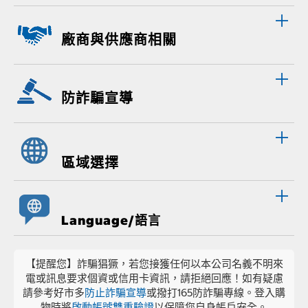
廠商與供應商相關
防詐騙宣導
區域選擇
Language/語言
【提醒您】詐騙猖獗，若您接獲任何以本公司名義不明來
電或訊息要求個資或信用卡資訊，請拒絕回應！如有疑慮
請參考好市多
防止詐騙宣導
或撥打165防詐騙專線。登入購
物時將
啟動帳號雙重驗證
以保障您自身帳戶安全。