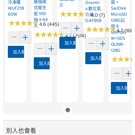
層抽取
冷凍櫃
腐 +
Gourmi
斤
式衛生
WUFZ18
SanDisk
A 數位氣
★
★
★
★
★
★
★
★
★
★
紙 100
60W
MicroSD
炸鍋
4.0 (7)
抽 X 64
128G記
GAF858
★
★
★
★
★
★
★
★
★
★
4.6 (445)
入
憶卡
★
★
★
★
★
★
★
★
★
★
4.7 (160
MKPQC-
★
★
★
★
★
★
★
★
★
★
4.7 (2514)
W+SDS
加入購物車
QUNR-
128G
加入購物車
★
★
★
★
★
★
加入購物車
加入購物車
加入購物
別人也會看