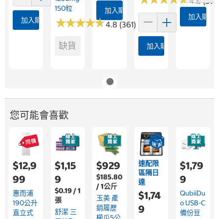
4.8 (376
150粒
加入購物車
加入購物
加入購物車
★
★
★
★
★
★
★
★
★
★
4.8 (361)
缺貨
加入購物車
您可能會喜歡
速配限
$12,9
$1,15
$929
$1,79
區隔日
$185.80
99
9
9
達
/ 1公斤
$0.19 / 1
惠而浦
QubiiDu
$1,74
玉美 產
張
190公升
O USB-C
9
銷履歷
舒潔 三
直立式
備份豆
櫛瓜5公