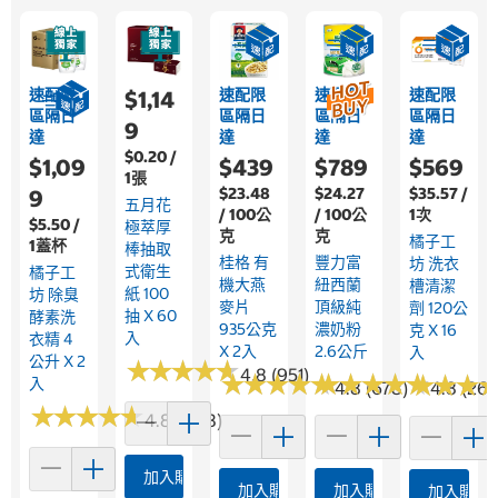
速配限
速配限
速配限
速配限
$1,14
區隔日
區隔日
區隔日
區隔日
9
達
達
達
達
$0.20 /
$1,09
$439
$789
$569
1張
$23.48
$24.27
$35.57 /
9
五月花
/ 100公
/ 100公
1次
$5.50 /
極萃厚
克
克
橘子工
1蓋杯
棒抽取
桂格 有
豐力富
坊 洗衣
式衛生
橘子工
機大燕
紐西蘭
槽清潔
紙 100
坊 除臭
麥片
頂級純
劑 120公
抽 X 60
酵素洗
935公克
濃奶粉
克 X 16
入
衣精 4
X 2入
2.6公斤
入
公升 X 2
★
★
★
★
★
★
★
★
★
★
4.8 (951)
★
★
★
★
★
★
★
★
★
★
★
★
★
★
★
★
★
★
★
★
★
★
★
★
★
★
入
4.8 (678)
4.8 (267
★
★
★
★
★
★
★
★
★
★
4.8 (1273)
加入購物車
加入購物車
加入購物車
加入購物