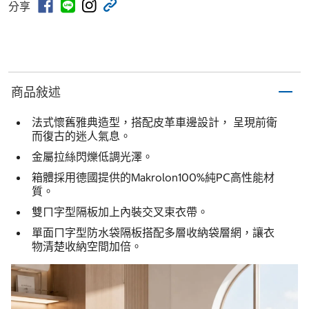
分享
商品敍述
法式懷舊雅典造型，搭配皮革車邊設計， 呈現前衛
而復古的迷人氣息。
金屬拉絲閃爍低調光澤。
箱體採用德國提供的Makrolon100%純PC高性能材
質。
雙ㄇ字型隔板加上內裝交叉束衣帶。
單面ㄇ字型防水袋隔板搭配多層收納袋層網，讓衣
物清楚收納空間加倍。