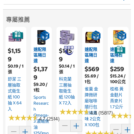
專屬推薦
速配限
速配限
速配限
$1,15
$1,15
區隔日
區隔日
區隔日
9
9
達
達
達
$0.19 / 1
$0.14 / 1
$1,37
$569
$259
張
張
$5.69 /
$15.24 /
9
舒潔 三
科克蘭
1包
100公克
$9.20 /
層抽取
三層抽
雀巢 金
桂格 黃
1粒
式衛生
取衛生
牌微研
金麩片
紙 100
紙 120抽
Sports
磨咖啡
燕麥片
抽 X 64
X 72入
Researc
隨行包
1.7公斤
入
H
★
★
★
★
★
★
★
★
★
★
4.8 (15817)
深焙風
★
★
★
★
★
★
Omega-
★
★
★
★
★
★
★
★
★
★
4.7 (2514)
味 2公克
3 濃縮魚
X 100包
油
★
★
★
★
★
★
★
★
★
★
1250mg