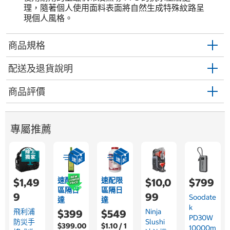
理，隨著個人使用面料表面將自然生成特殊紋路呈
現個人風格。
商品規格
配送及退貨說明
商品評價
專屬推薦
速配限
速配限
$1,49
$10,0
$799
區隔日
區隔日
9
99
Soodate
達
達
K
飛利浦
Ninja
$399
$549
PD30W
防災手
Slushi
$399.00
$1.10 / 1
10000m