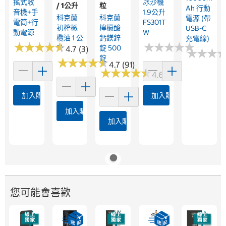
搖式收
冰沙機
/ 1公升
粒
Ah 行動
音機+手
1.9公升
科克蘭
科克蘭
電源 (帶
電筒+行
FS301T
初榨橄
檸檬酸
USB-C
動電源
W
欖油 1 公
鈣鎂鋅
充電線)
★
★
★
★
★
★
★
★
★
★
★
★
★
★
★
★
★
★
★
★
升
錠 500
4.7 (3)
★
★
★
★
★
★
錠
★
★
★
★
★
★
★
★
★
★
4.7 (91)
★
★
★
★
★
★
★
★
★
★
4.6 (16)
加入購物車
加入購物車
加入購物車
加入購物車
您可能會喜歡