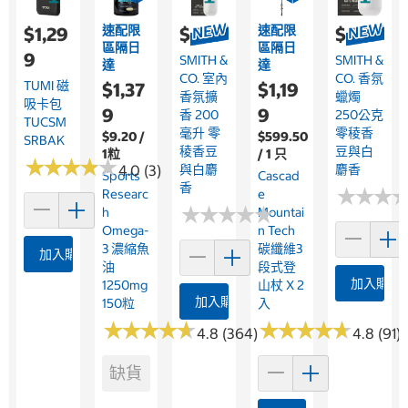
速配限
速配限
$1,29
$499
$499
區隔日
區隔日
9
SMITH &
SMITH &
達
達
CO. 室內
CO. 香氛
TUMI 磁
$1,37
$1,19
香氛擴
蠟燭
吸卡包
9
9
香 200
250公克
TUCSM
毫升 零
零稜香
$9.20 /
$599.50
SRBAK
稜香豆
豆與白
1粒
/ 1 只
★
★
★
★
★
★
★
★
★
★
4.0 (3)
與白麝
麝香
Sports
Cascad
香
★
★
★
★
★
★
Researc
E
★
★
★
★
★
★
★
★
★
★
H
Mountai
Omega-
N Tech
3 濃縮魚
碳纖維3
加入購物車
油
段式登
加入購物
1250mg
山杖 X 2
加入購物車
150粒
入
★
★
★
★
★
★
★
★
★
★
★
★
★
★
★
★
★
★
★
★
4.8 (364)
4.8 (91)
缺貨