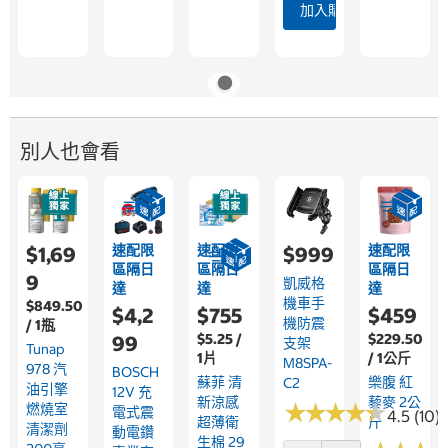
加入購物車
別人也會看
速配限
速配限
速配限
$1,69
$999
區隔日
區隔日
區隔日
9
凱威格
達
達
達
機車手
$849.50
$4,2
$755
$459
機防震
/ 1瓶
$5.25 /
$229.50
99
支架
Tunap
1片
/ 1公斤
M8SPA-
978 汽
BOSCH
蘇菲 清
樂腹 紅
C2
油引擎
12V 充
新涼感
藜麥 2公
★
★
★
★
★
★
★
★
★
★
燃燒室
電式震
4.5 (10)
超薄衛
斤
清潔劑
動電鑽
生棉 29