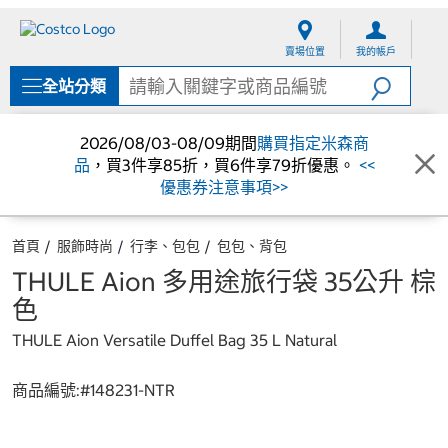
跳
跳
至
至
賣場位置
我的帳戶
內
導
容
覽
全站分類
選
單
2026/08/03-08/09期間
購買指定米森商
品
，買3件享85折，買6件享79折優惠。
<<
優惠券注意事項>>
首頁
服飾時尚
行李、包包
包包、背包
THULE Aion 多用途旅行袋 35公升 棕
色
THULE Aion Versatile Duffel Bag 35 L Natural
商品編號:#
148231-NTR