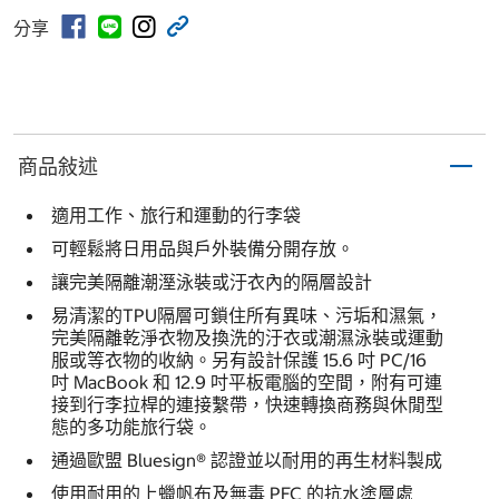
分享
商品敍述
適用工作、旅行和運動的行李袋
可輕鬆將日用品與戶外裝備分開存放。
讓完美隔離潮溼泳裝或汙衣內的隔層設計
易清潔的TPU隔層可鎖住所有異味、污垢和濕氣，
完美隔離乾淨衣物及換洗的汙衣或潮濕泳裝或運動
服或等衣物的收納。另有設計保護 15.6 吋 PC/16
吋 MacBook 和 12.9 吋平板電腦的空間，附有可連
接到行李拉桿的連接繫帶，快速轉換商務與休閒型
態的多功能旅行袋。
通過歐盟 Bluesign® 認證並以耐用的再生材料製成
使用耐用的上蠟帆布及無毒 PFC 的抗水塗層處