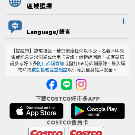
區域選擇
Language/語言
【提醒您】詐騙猖獗，若您接獲任何以本公司名義不明來
電或訊息要求個資或信用卡資訊，請拒絕回應！如有疑慮
請參考好市多
防止詐騙宣導
或撥打165防詐騙專線。登入購
物時將
啟動帳號雙重驗證
以保障您自身帳戶安全。
下載COSTCO好市多APP
COSTCO會員卡