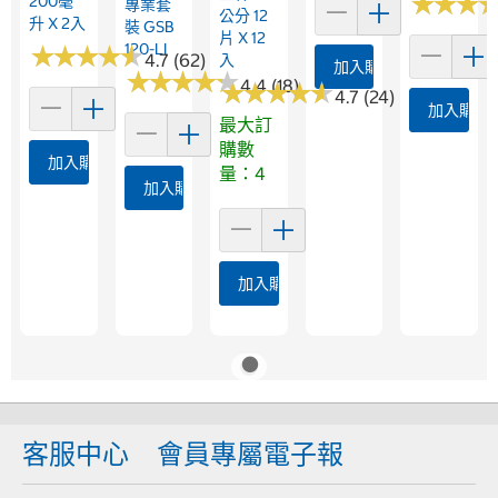
★
★
★
★
★
★
200毫
專業套
公分 12
升 X 2入
裝 GSB
片 X 12
120-LI
★
★
★
★
★
★
★
★
★
★
4.7 (62)
入
加入購物車
★
★
★
★
★
★
★
★
★
★
4.4 (18)
★
★
★
★
★
★
★
★
★
★
4.7 (24)
加入購物
最大訂
購數
加入購物車
量：4
加入購物車
加入購物車
客服中心
會員專屬電子報