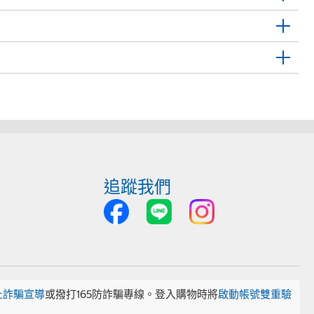
追蹤我們
止詐騙宣導
或撥打165防詐騙專線。登入購物時將
啟動帳號雙重驗