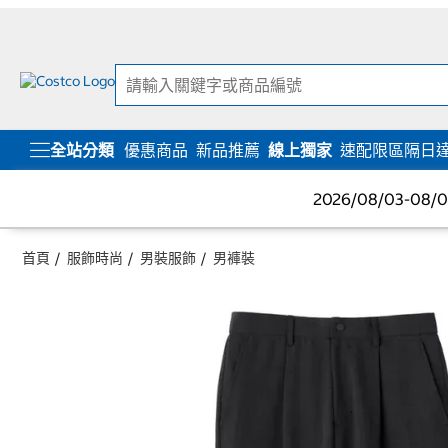
跳
跳
至
至
內
導
容
覽
選
單
全站分類
優惠商品
新品推薦
線上獨家
速配限區隔日
2026/08/03-08
首頁
服飾時尚
男裝服飾
男褲裝