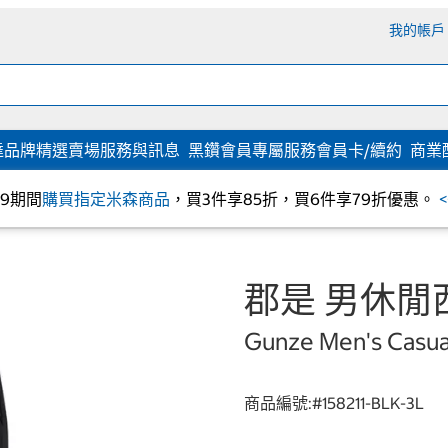
我的帳戶
達
品牌精選
賣場服務與訊息
黑鑽會員專屬服務
會員卡/續約
商業
/09期間
購買指定米森商品
，買3件享85折，買6件享79折優惠。
郡是 男休閒西
Gunze Men's Casual
商品編號:#
158211-BLK-3L