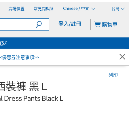
Chinese / 中文
賣場位置
常見問與答
台灣
登入/註冊
購物車
配送
<<優惠券注意事項>>
列印
裝褲 黑 L
 Dress Pants Black L