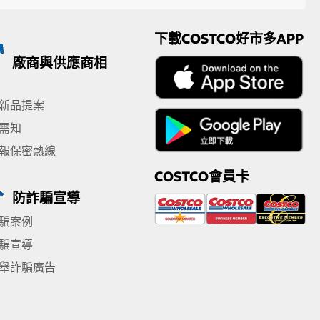
下載COSTCO好市多APP
廠商與供應商相
新品提案
需知
報保密熱線
COSTCO會員卡
防詐騙宣導
騙案例
騙宣導
舉詐騙廣告