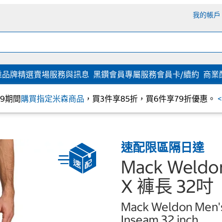
我的帳戶
達
品牌精選
賣場服務與訊息
黑鑽會員專屬服務
會員卡/續約
商業
/09期間
購買指定米森商品
，買3件享85折，買6件享79折優惠。
速配限區隔日達
Mack Wel
X 褲長 32吋
Mack Weldon Men's 
Inseam 32 inch