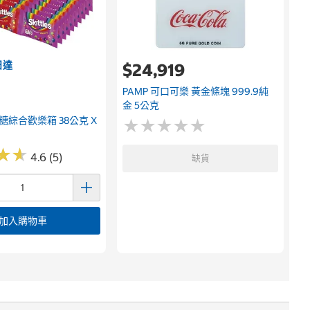
日達
$24,919
PAMP 可口可樂 黃金條塊 999.9純
金 5公克
 彩虹糖綜合歡樂箱 38公克 X
★
★
★
★
★
★
★
★
★
★
★
★
★
★
4.6 (5)
缺貨
加入購物車