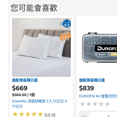
您可能會喜歡
速配限區隔日達
速配限區隔日達
$669
$839
$264.50 / 1個
DUROFIX 4V 鋰電
Downlite 涼感舒眠枕 2入 51公分 X
★
★
★
★
★
★
★
★
★
★
71公分
★
★
★
★
★
★
★
★
★
★
5.0 (1)