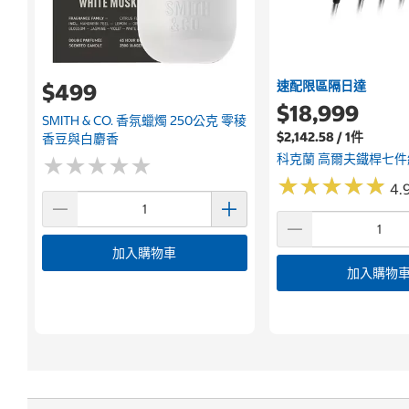
速配限區隔日達
$499
$18,999
SMITH & CO. 香氛蠟燭 250公克 零稜
$2,142.58 / 1件
香豆與白麝香
科克蘭 高爾夫鐵桿七件
★
★
★
★
★
★
★
★
★
★
★
★
★
★
★
★
★
★
★
★
4.9
加入購物車
加入購物