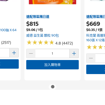
速配限區隔日達
速配限區隔
$815
$669
$9.06 / 1包
$0.35 / 1張
0抽 X 64
威德 益生菌 顆粒 90包
科克蘭 兩層
160張 X 12捲
★
★
★
★
★
★
★
★
★
★
 (2517)
4.8 (4472)
★
★
★
★
★
★
車
加入購物車