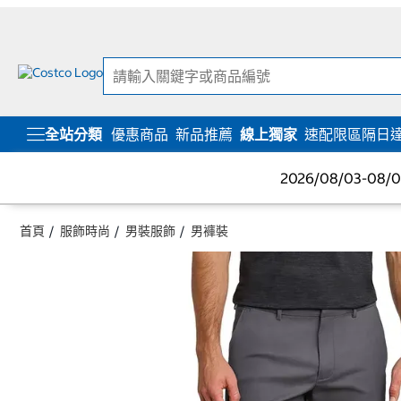
跳
跳
至
至
內
導
容
覽
選
單
全站分類
優惠商品
新品推薦
線上獨家
速配限區隔日
2026/08/03-08
首頁
服飾時尚
男裝服飾
男褲裝