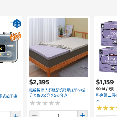
$2,395
$1,159
$0.14 / 1張
睡綿綿 單人舒眠記憶釋壓床墊 91公
科克蘭 三層抽
分 X 190公分 X 5公分 灰
池充電式起子機
入
★
★
★
★
★
★
★
★
★
★
★
★
★
★
★
★