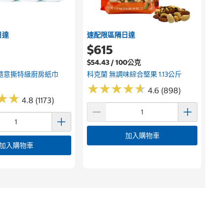
日達
速配限區隔日達
$615
$54.43 / 100公克
隨意撕特級廚房紙巾
科克蘭 無調味綜合堅果 1.13公斤
★
★
★
★
★
★
★
★
★
★
4.6 (898)
★
★
★
★
4.8 (1173)
加入購物車
加入購物車