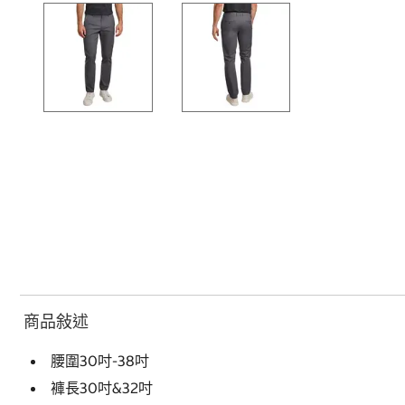
商品敍述
腰圍30吋-38吋
褲長30吋&32吋