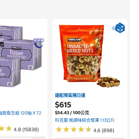
速配限區隔日達
$615
$54.43 / 100公克
取衛生紙 120抽 X 72
科克蘭 無調味綜合堅果 1.13公斤
★
★
★
★
★
★
★
★
★
★
★
★
★
★
4.8 (15838)
4.6 (898)