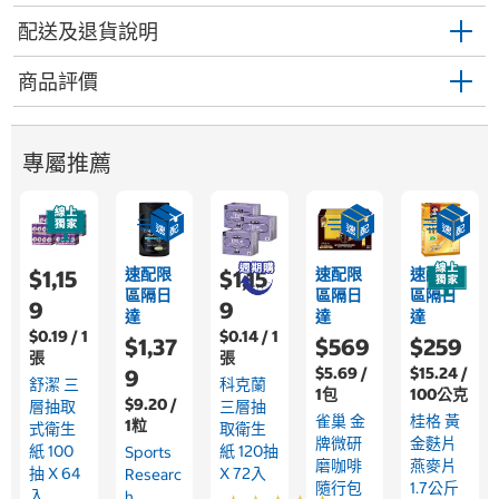
配送及退貨說明
商品評價
專屬推薦
速配限
速配限
速配限
$1,15
$1,15
區隔日
區隔日
區隔日
9
9
達
達
達
$0.19 / 1
$0.14 / 1
$1,37
$569
$259
張
張
$5.69 /
$15.24 /
9
舒潔 三
科克蘭
1包
100公克
$9.20 /
層抽取
三層抽
雀巢 金
桂格 黃
1粒
式衛生
取衛生
牌微研
金麩片
紙 100
紙 120抽
Sports
磨咖啡
燕麥片
抽 X 64
X 72入
Researc
隨行包
1.7公斤
入
H