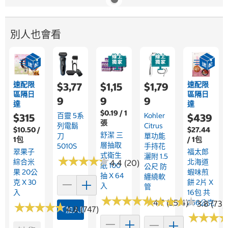
別人也會看
速配限
速配限
$3,77
$1,15
$1,79
區隔日
區隔日
9
9
9
達
達
$0.19 / 1
百靈 5系
Kohler
$315
$439
張
列電鬍
Citrus
$10.50 /
$27.44
舒潔 三
刀
單功能
1包
/ 1包
層抽取
5010S
手持花
翠果子
福太郎
式衛生
灑附 1.5
★
★
★
★
★
★
★
★
★
★
綜合米
北海道
4.4 (20)
紙 100
公尺 防
果 20公
蝦味煎
抽 X 64
纏繞軟
克 X 30
餅 2片 X
入
管
入
16包 共
★
★
★
★
★
★
★
★
★
★
★
★
★
★
★
★
★
★
★
★
4.7 (2514)
256公克
3.8 (73)
★
★
★
★
★
★
★
★
★
★
4.8 (747)
加入購物車
★
★
★
★
★
★