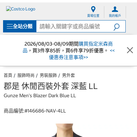
跳
跳
至
至
賣場位置
我的帳戶
內
導
容
覽
全站分類
選
單
2026/08/03-08/09期間
購買指定米森商
品
，買3件享85折，買6件享79折優惠。
<<
優惠券注意事項>>
首頁
服飾時尚
男裝服飾
男外套
郡是 休閒西裝外套 深藍 LL
Gunze Men's Blazer Dark Blue LL
商品編號:#
146686-NAV-4LL