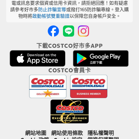
電或訊息要求個資或信用卡資訊，請拒絕回應！如有疑慮
請參考好市多
防止詐騙宣導
或撥打165防詐騙專線。登入購
物時將
啟動帳號雙重驗證
以保障您自身帳戶安全。
下載COSTCO好市多APP
COSTCO會員卡
網站地圖
網站使用條款
隱私權聲明