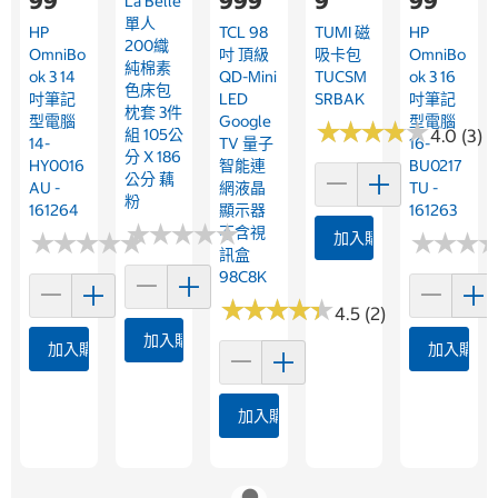
99
999
9
99
La Belle
單人
HP
TCL 98
TUMI 磁
HP
200織
OmniBo
吋 頂級
吸卡包
OmniBo
純棉素
Ok 3 14
QD-Mini
TUCSM
Ok 3 16
色床包
吋筆記
LED
SRBAK
吋筆記
枕套 3件
型電腦
Google
型電腦
★
★
★
★
★
★
★
★
★
★
組 105公
4.0 (3)
14-
TV 量子
16-
分 X 186
HY0016
智能連
BU0217
公分 藕
AU -
網液晶
TU -
粉
161264
顯示器
161263
★
★
★
★
★
★
★
★
★
★
不含視
★
★
★
★
★
★
★
★
★
★
★
★
★
★
★
★
加入購物車
訊盒
98C8K
★
★
★
★
★
★
★
★
★
★
4.5 (2)
加入購物車
加入購物車
加入購物
加入購物車