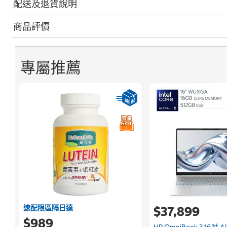
配送及退貨說明
商品評價
專屬推薦
速配限區隔日達
$37,899
$989
HP OmniBook 3 16