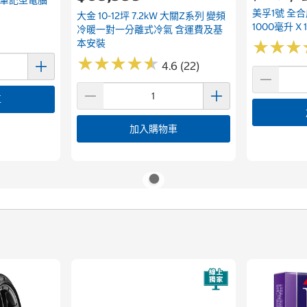
美孚1號 全合成
大金 10-12坪 7.2kW 大關Z系列 變頻
1000毫升 X 
冷暖一對一分離式冷氣 含運費及基
本安裝
★
★
★
★
★
★
★
★
★
★
★
★
★
★
★
★
4.6 (22)
車
加入購物車