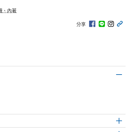
襪、內著
分享