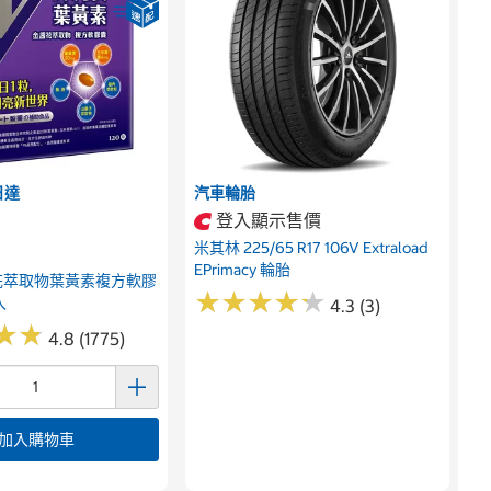
日達
汽車輪胎
登入顯示售價
米其林 225/65 R17 106V Extraload
EPrimacy 輪胎
花萃取物葉黃素複方軟膠
★
★
★
★
★
★
★
★
★
★
入
4.3 (3)
★
★
★
★
4.8 (1775)
加入購物車