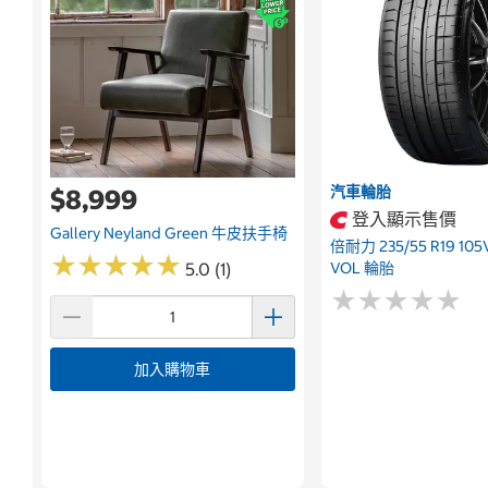
汽車輪胎
$8,999
登入顯示售價
Gallery Neyland Green 牛皮扶手椅
倍耐力 235/55 R19 105
★
★
★
★
★
★
★
★
★
★
5.0 (1)
VOL 輪胎
★
★
★
★
★
★
★
★
★
★
加入購物車