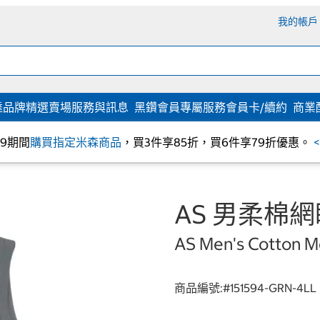
我的帳戶
達
品牌精選
賣場服務與訊息
黑鑽會員專屬服務
會員卡/續約
商業
/09期間
購買指定米森商品
，買3件享85折，買6件享79折優惠。
AS 男柔棉網
AS Men's Cotton M
商品編號:#
151594-GRN-4LL