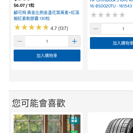
$6.07 / 1粒
16-BS0020TU - 161543
顧可飛 黃金比例金盞花葉黃素+紅藻
★
★
★
★
★
★
★
★
★
★
蝦紅素軟膠囊 130粒
★
★
★
★
★
★
★
★
★
★
4.7 (137)
加入購物
加入購物車
您可能會喜歡