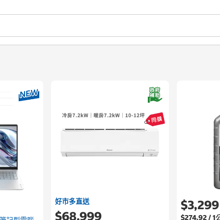
好市多直送
$3,299
$68,999
$274.92 / 
吋 AI筆記型電腦