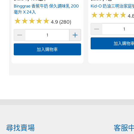
Binggrae 香蕉牛奶 保久調味乳 200
Kid-O 奶油三明治家庭號
毫升 X 24入
★
★
★
★
★
★
★
★
★
★
4.8
★
★
★
★
★
★
★
★
★
★
4.9 (280)
加入購物
加入購物車
尋找賣場
客服