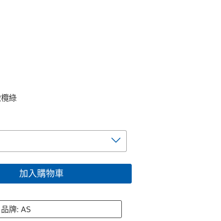
橄欖綠
加入購物車
品牌: AS