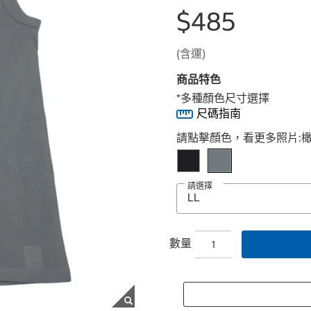
$485
(含運)
商品特色
*多種顏色尺寸選擇
尺碼指南
Select product
請點擊顏色，看更多照片:
請選擇
數量