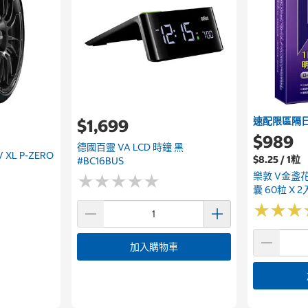
速配限區隔
$1,699
$989
德國百靈 VA LCD 時鐘 黑
V XL P-ZERO
$8.25 / 1粒
#BC16BUS
樂敦 V金盞
★
★
★
★
★
★
★
★
★
★
囊 60粒 X 2
★
★
★
★
★
★
加入購物車