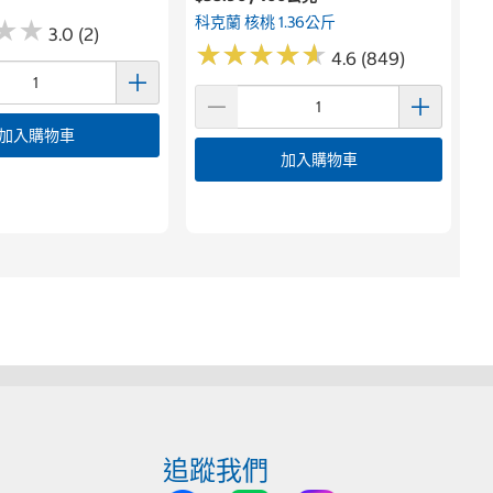
科克蘭 核桃 1.36公斤
★
★
★
★
3.0 (2)
★
★
★
★
★
★
★
★
★
★
4.6 (849)
加入購物車
加入購物車
追蹤我們