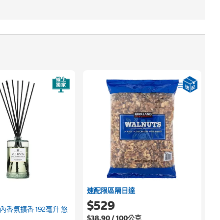
速配限區隔日達
$529
室內香氛擴香 192毫升 悠
$38.90 / 100公克