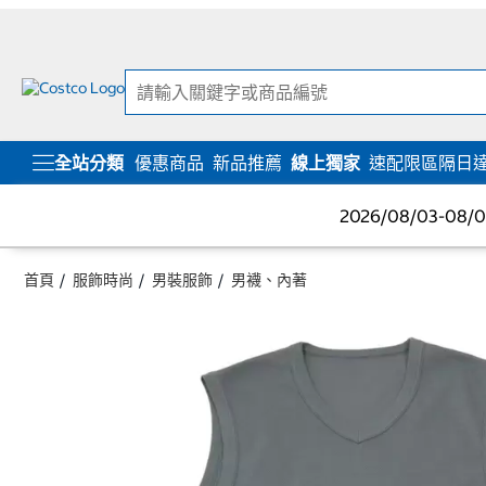
跳
跳
至
至
內
導
容
覽
選
單
全站分類
優惠商品
新品推薦
線上獨家
速配限區隔日
2026/08/03-08
首頁
服飾時尚
男裝服飾
男襪、內著