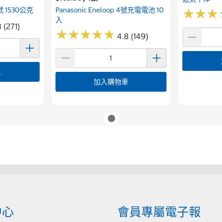
 1530公克
Panasonic Eneloop 4號充電電池 10
★
★
★
★
★
★
入
 (271)
★
★
★
★
★
★
★
★
★
★
4.8 (149)
車
加入購物車
中心
會員專屬電子報