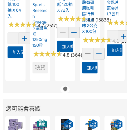
牌微研
金麩片
紙 100
紙 120抽
Sports
磨咖啡
燕麥片
抽 X 64
X 72入
Researc
隨行包
1.7公斤
入
H
★
★
★
★
★
★
★
★
★
★
4.8 (15838)
深焙風
★
★
★
★
★
★
Omega-
★
★
★
★
★
★
★
★
★
★
4.7 (2517)
味 2公克
3 濃縮魚
X 100包
油
★
★
★
★
★
★
★
★
★
★
1250mg
4.8 (376
150粒
加入購物車
加入購物
加入購物車
★
★
★
★
★
★
★
★
★
★
4.8 (364)
缺貨
加入購物車
您可能會喜歡