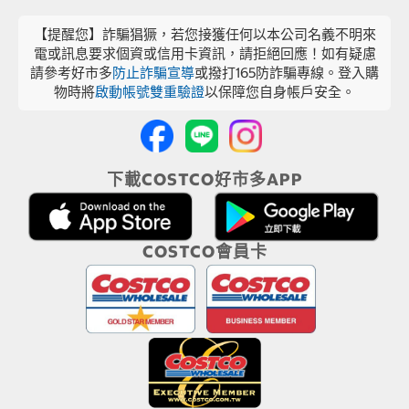
【提醒您】詐騙猖獗，若您接獲任何以本公司名義不明來
電或訊息要求個資或信用卡資訊，請拒絕回應！如有疑慮
請參考好市多
防止詐騙宣導
或撥打165防詐騙專線。登入購
物時將
啟動帳號雙重驗證
以保障您自身帳戶安全。
下載COSTCO好市多APP
COSTCO會員卡