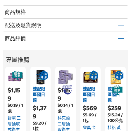
商品規格
配送及退貨說明
商品評價
專屬推薦
速配限
速配限
速配限
$1,15
$1,15
區隔日
區隔日
區隔日
9
9
達
達
達
$0.19 / 1
$0.14 / 1
$1,37
$569
$259
張
張
$5.69 /
$15.24 /
9
舒潔 三
科克蘭
1包
100公克
$9.20 /
層抽取
三層抽
雀巢 金
桂格 黃
1粒
式衛生
取衛生