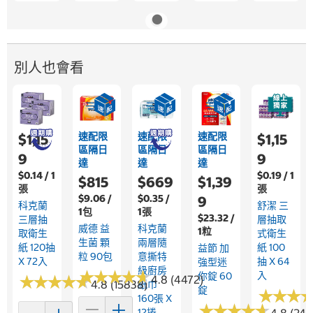
別人也會看
速配限
速配限
速配限
$1,15
$1,15
區隔日
區隔日
區隔日
9
9
達
達
達
$0.14 / 1
$0.19 / 1
$815
$669
$1,39
張
張
$9.06 /
$0.35 /
9
科克蘭
舒潔 三
1包
1張
$23.32 /
三層抽
層抽取
威德 益
科克蘭
1粒
取衛生
式衛生
生菌 顆
兩層隨
紙 120抽
紙 100
益節 加
粒 90包
意撕特
X 72入
抽 X 64
強型迷
級廚房
★
★
★
★
★
★
★
★
★
★
入
你錠 60
★
★
★
★
★
★
★
★
★
★
4.8 (4472)
4.8 (15838)
紙巾
錠
★
★
★
★
★
★
160張 X
★
★
★
★
★
★
★
★
★
★
12捲