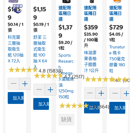
速配限
速配限
速配限
$1,15
$1,15
區隔日
區隔日
區隔日
9
9
達
達
達
$0.14 / 1
$0.19 / 1
$1,37
$359
$729
張
張
$35.90
$4.05 /
9
科克蘭
舒潔 三
/ 100毫
1粒
$9.20 /
三層抽
層抽取
升
Trunatur
1粒
取衛生
式衛生
味滋康
E 瑪卡
紙 120抽
紙 100
Sports
果香柚
750毫克
X 72入
抽 X 64
Researc
子醋醬
膠囊 180
入
H
★
★
★
★
★
★
★
★
★
★
4.8 (15838)
汁 1公升
粒
Omega-
★
★
★
★
★
★
★
★
★
★
4.7 (2517)
★
★
★
★
★
★
★
★
★
★
★
★
★
★
★
★
3 濃縮魚
4.7 (90)
油
1250mg
150粒
加入購物車
加入購物車
★
★
★
★
★
★
★
★
★
★
4.8 (364)
加入購物車
加入購物
缺貨