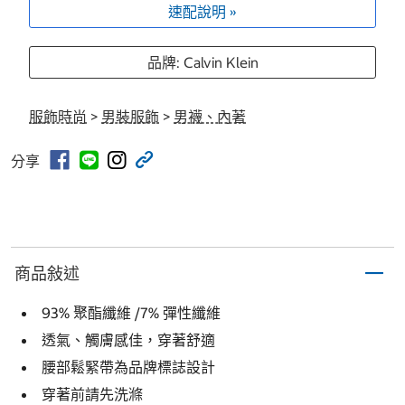
速配說明 »
品牌: Calvin Klein
服飾時尚
>
男裝服飾
>
男襪、內著
分享
商品敍述
93% 聚酯纖維 /7% 彈性纖維
透氣、觸膚感佳，穿著舒適
腰部鬆緊帶為品牌標誌設計
穿著前請先洗滌