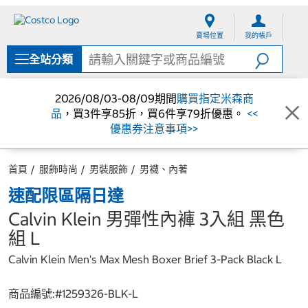
跳
跳
至
至
賣場位置
我的帳戶
內
導
容
覽
全站分類
選
單
2026/08/03-08/09期間
購買指定米森商
品
，買3件享85折，買6件享79折優惠。
<<
優惠券注意事項>>
首頁
服飾時尚
男裝服飾
男襪、內著
速配限區隔日達
Calvin Klein 男彈性內褲 3入組 黑色
組 L
Calvin Klein Men's Max Mesh Boxer Brief 3-Pack Black L
商品編號:#
1259326-BLK-L