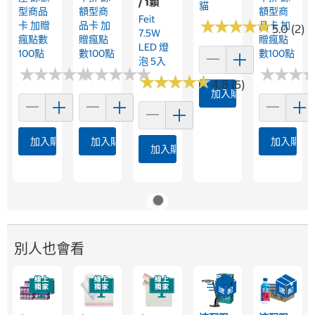
/ 1顆
貓
型商品
額型商
額型商
Feit
★
★
★
★
★
★
★
★
★
★
卡 加贈
品卡 加
品卡 加
5.0 (2)
7.5W
瘋點數
贈瘋點
贈瘋點
LED 燈
100點
數100點
數100點
泡 5入
★
★
★
★
★
★
★
★
★
★
★
★
★
★
★
★
★
★
★
★
★
★
★
★
★
★
★
★
★
★
★
★
★
★
★
★
4.8 (5)
加入購物車
加入購物車
加入購物車
加入購物
加入購物車
別人也會看