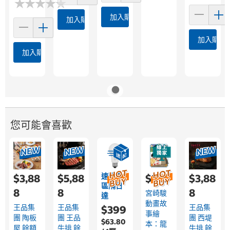
★
★
★
★
★
★
★
★
★
★
加入購物車
加入購物車
加入購物
加入購物車
您可能會喜歡
速配限
$3,88
$5,88
$329
$3,88
區隔日
8
8
8
宮崎駿
達
動畫故
王品集
王品集
王品集
$399
事繪
團 陶板
團 王品
團 西堤
$63.80
本：龍
屋 餘額
牛排 餘
牛排 餘