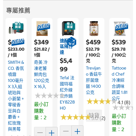
專屬推薦
速配限
$699
$349
$459
$539
區隔日
$233.00
$21.82 /
$32.79
$29.78
達
/ 1個
1個
/ 100公
/ 100公
$5,4
克
克
SMITH &
奇美 冷
99
Trevijan
Tattooe
CO. 香氛
凍老饕
O 香菇牛
D Chef
噴霧
鮮肉包
Tefal 法
肝菌燉
冷凍綜
100毫升
120公克
國特福
飯 1400
合調味
X 3入組
X 16入
紅外線
公克
蔬菜 1.81
琥珀與
★
★
★
★
★
★
★
★
★
★
氣炸鍋
公斤
小蒼蘭 +
★
★
★
★
★
★
★
★
★
★
EY8228
4.1 (8)
最小訂
零稜香
★
★
★
★
★
★
H0
購數
豆與白
缺貨
★
★
★
★
★
★
★
★
★
★
最小訂
麝香 +
量：2
5.0 (2)
購數
紅玫瑰
與黑莓
量：2