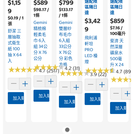
速配限
速配限
$1,15
$589
$799
區隔日
區隔日
$98.17 /
$133.17
9
達
達
1條
/ 1條
$0.19 / 1
$3,42
$859
Gemini
Gemini
張
$7.16 /
9
精梳棉
雙層紗
舒潔 三
100毫升
輕柔毛
布毛巾
層抽取
飛利浦
巾 6入
6入組
斐濟 天
式衛生
軒坦
組 34公
33公分
然深層
紙 100
PRO
分 X 76
X 76公
礦泉水
抽 X 64
LED 檯
公分
分 彩色
500毫
入
燈
方格
升 X 24
★
★
★
★
★
★
★
★
★
★
★
★
★
★
★
★
★
★
★
★
4.2 (31)
★
★
★
★
★
★
★
★
★
★
4.7 (2517)
瓶
4.7 (89)
★
★
★
★
★
★
★
★
★
★
3.9 (22)
★
★
★
★
★
★
加入購物車
加入購物車
加入購物車
加入購物車
加入購物