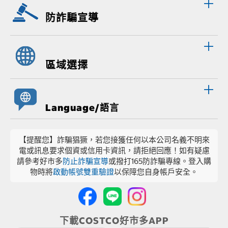
防詐騙宣導
區域選擇
Language/語言
【提醒您】詐騙猖獗，若您接獲任何以本公司名義不明來
電或訊息要求個資或信用卡資訊，請拒絕回應！如有疑慮
請參考好市多
防止詐騙宣導
或撥打165防詐騙專線。登入購
物時將
啟動帳號雙重驗證
以保障您自身帳戶安全。
下載COSTCO好市多APP