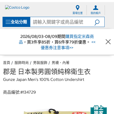
跳
跳
至
至
賣場位置
我的帳戶
內
導
容
覽
全站分類
選
單
2026/08/03-08/09期間
購買指定米森商
品
，買3件享85折，買6件享79折優惠。
<<
優惠券注意事項>>
首頁
服飾時尚
男裝服飾
男襪、內著
郡是 日本製男圓領純棉衛生衣
Gunze Japan Men’s 100% Cotton Undershirt
商品編號:#
134729