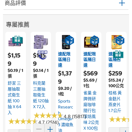
商品評價
專屬推薦
速配限
速配限
速配限
$1,15
$1,15
區隔日
區隔日
區隔日
9
9
達
達
達
$0.19 / 1
$0.14 / 1
$1,37
$569
$259
張
張
$5.69 /
$15.24 /
9
舒潔 三
科克蘭
1包
100公克
$9.20 /
層抽取
三層抽
雀巢 金
桂格 黃
1粒
式衛生
取衛生
牌微研
金麩片
紙 100
紙 120抽
Sports
磨咖啡
燕麥片
抽 X 64
X 72入
Researc
隨行包
1.7公斤
入
H
★
★
★
★
★
★
★
★
★
★
4.8 (15817)
深焙風
★
★
★
★
★
★
Omega-
★
★
★
★
★
★
★
★
★
★
4.7 (2514)
味 2公克
3 濃縮魚
X 100包
油