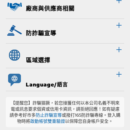
廠商與供應商相關
防詐騙宣導
區域選擇
Language/語言
【提醒您】詐騙猖獗，若您接獲任何以本公司名義不明來
電或訊息要求個資或信用卡資訊，請拒絕回應！如有疑慮
請參考好市多
防止詐騙宣導
或撥打165防詐騙專線。登入購
物時將
啟動帳號雙重驗證
以保障您自身帳戶安全。