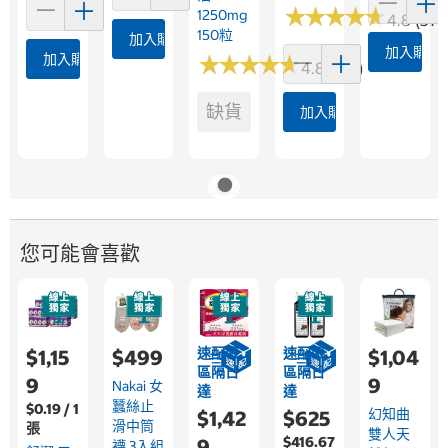
★
★
★
★
★
★
★
★
★
★
1250mg
4.8 (376
150粒
加入購物車
加入購物
加入購物車
★
★
★
★
★
★
★
★
★
★
4.8 (361)
缺貨
加入購物車
您可能會喜歡
速配限
速配限
$1,15
$499
$1,04
區隔日
區隔日
9
9
Nakai 女
達
達
蠶絲止
$0.19 / 1
幻知曲
$1,42
$625
滑中筒
張
雙人天
$416.67
9
襪 3入組