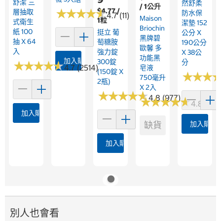
舒潔 三
然舒柔
/ 1公升
★
★
★
★
★
★
★
★
★
★
$4.77 /
層抽取
防水保
4.7 (11)
Maison
1粒
式衛生
潔墊 152
Briochin
紙 100
挺立 葡
公分 X
黑牌碧
抽 X 64
萄糖胺
190公分
歐馨 多
入
強力錠
X 38公
功能黑
加入購物車
300錠
分
★
★
★
★
★
★
★
★
★
★
4.7 (2514)
皂液
(150錠 X
★
★
★
★
★
★
750毫升
2瓶)
X 2入
★
★
★
★
★
★
★
★
★
★
4.8 (977)
★
★
★
★
★
★
★
★
★
★
4.8 (229
加入購物車
缺貨
加入購物
加入購物車
別人也會看