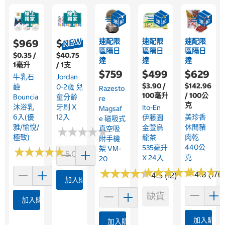
速配限
速配限
速配限
$969
$489
區隔日
區隔日
區隔日
$0.35 /
$40.75
達
達
達
1毫升
/ 1支
$759
$499
$629
牛乳石
Jordan
$3.90 /
$142.96
鹼
0-2歲 兒
Razesto
100毫升
/ 100公
Bouncia
童分齡
Re
克
沐浴乳
牙刷 X
Ito-En
Magsaf
6入(優
12入
美珍香
伊藤園
E 磁吸式
雅/愉悅/
休閒豬
金萱烏
真空吸
★
★
★
★
★
★
★
★
★
★
極致)
肉乾
龍茶
附手機
440公
535毫升
架 VM-
★
★
★
★
★
★
★
★
★
★
5.0 (4)
克
X 24入
20
★
★
★
★
★
★
★
★
★
★
★
★
★
★
★
★
★
★
★
★
★
★
★
★
★
★
4.8 (176)
4.5 (12)
加入購物車
缺貨
加入購物車
加入購物
加入購物車