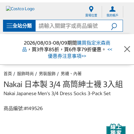
跳
跳
至
至
賣場位置
我的帳戶
內
導
容
覽
全站分類
選
單
2026/08/03-08/09期間
購買指定米森商
品
，買3件享85折，買6件享79折優惠。
<<
優惠券注意事項>>
首頁
服飾時尚
男裝服飾
男襪、內著
Nakai 日本製 3/4 高筒紳士襪 3入組
Nakai Japanese Men's 3/4 Dress Socks 3-Pack Set
商品編號:#
149526