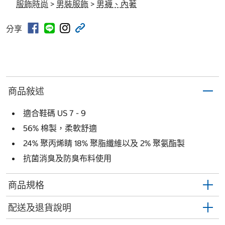
服飾時尚
>
男裝服飾
>
男襪、內著
分享
商品敍述
適合鞋碼 US 7 - 9
56% 棉製，柔軟舒適
24% 聚丙烯睛 18% 聚脂纖維以及 2% 聚氨酯製
抗菌消臭及防臭布料使用
商品規格
配送及退貨說明