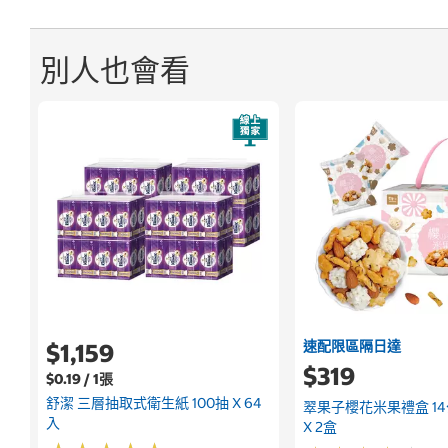
別人也會看
速配限區隔日達
$1,159
$319
$0.19 / 1張
舒潔 三層抽取式衛生紙 100抽 X 64
翠果子櫻花米果禮盒 14公
入
X 2盒