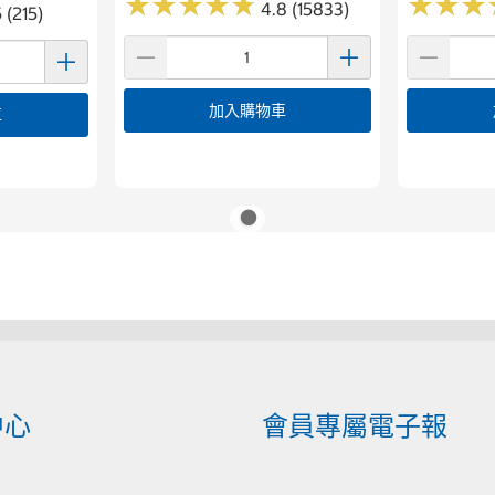
★
★
★
★
★
★
★
★
★
★
★
★
★
★
★
★
4.8 (15833)
 (215)
加入購物車
車
中心
會員專屬電子報