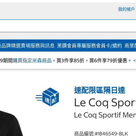
我的帳戶
達
品牌精選
賣場服務與訊息
黑鑽會員專屬服務
會員卡/續約
商業
/09期間
購買指定米森商品
，買3件享85折，買6件享79折優惠。
速配限區隔日達
Le Coq Spo
Le Coq Sportif Men'
商品編號:#
1846549-BLK