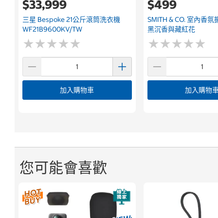
$33,999
$499
三星 Bespoke 21公斤滾筒洗衣機
SMITH & CO. 室內香
WF21B9600KV/TW
黑沉香與藏紅花
★
★
★
★
★
★
★
★
★
★
★
★
★
★
★
★
★
★
★
★
加入購物車
加入購物
您可能會喜歡