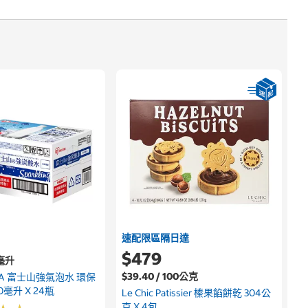
速配限區隔日達
$479
0毫升
$39.40 / 100公克
YAMA 富士山強氣泡水 環保
毫升 X 24瓶
Le Chic Patissier 榛果餡餅乾 304公
克 X 4包