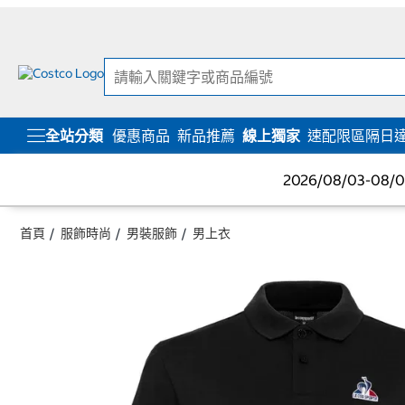
跳
跳
至
至
內
導
容
覽
選
單
全站分類
優惠商品
新品推薦
線上獨家
速配限區隔日
2026/08/03-08
首頁
服飾時尚
男裝服飾
男上衣