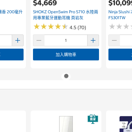
$4,669
$10,09
氛擴香 200毫升
SHOKZ OpenSwim Pro S710 水陸兩
Ninja Slus
用專業藍牙運動耳機 頁岩灰
FS301TW
★
★
★
★
★
★
★
★
★
★
★
★
★
★
★
★
4.5 (70)
車
加入購物車