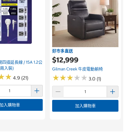
好市多直送
$12,999
插延長線 / 15A 1.2公
 (兩入裝)
Gilman Creek 牛皮電動躺椅
★
★
★
★
★
★
★
★
★
★
★
★
★
★
4.9 (21)
3.0 (1)
加入購物車
加入購物車