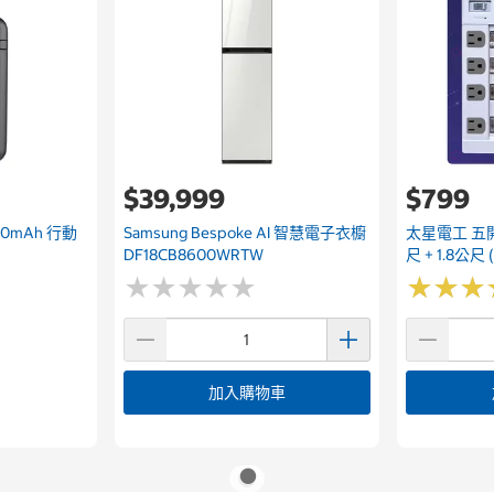
$39,999
$799
000mAh 行動
Samsung Bespoke AI 智慧電子衣櫥
太星電工 五開四
DF18CB8600WRTW
尺 + 1.8公尺
★
★
★
★
★
★
★
★
★
★
★
★
★
★
★
★
加入購物車