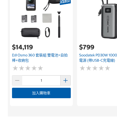
$14,119
$799
DJI Osmo 360 套裝組 雙電池+自拍
Soodatek PD30W 10
棒+收納包
電源 (帶USB-C充電線)
★
★
★
★
★
★
★
★
★
★
★
★
★
★
★
★
★
★
★
★
加入購物車