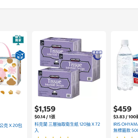
$1,159
$459
$0.14 / 1張
$3.83 / 10
科克蘭 三層抽取衛生紙 120抽 X 72
IRIS OH
克 X 20包
入
無標籤款 500