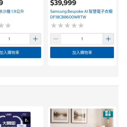
9
$39,999
hi 冰沙機 1.9公升
Samsung Bespoke AI 智慧電子衣櫥
DF18CB8600WRTW
★
★
★
★
★
★
★
★
★
★
★
★
★
★
加入購物車
加入購物車