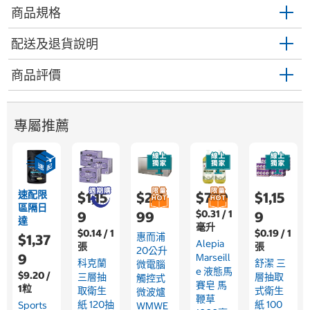
商品規格
配送及退貨說明
商品評價
專屬推薦
速配限
$1,15
$2,4
$779
$1,15
區隔日
$0.31 / 1
9
99
9
達
毫升
$0.14 / 1
$0.19 / 1
惠而浦
$1,37
Alepia
張
張
20公升
9
Marseill
科克蘭
舒潔 三
微電腦
E 液態馬
$9.20 /
三層抽
層抽取
觸控式
賽皂 馬
1粒
取衛生
式衛生
微波爐
鞭草
紙 120抽
紙 100
Sports
WMWE