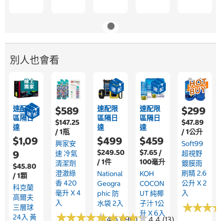
別人也會看
速配限
速配限
速配限
$589
$299
區隔日
區隔日
區隔日
$147.25
$47.89
達
達
達
/ 1瓶
/ 1公升
$1,09
$499
$459
興家安
Soft99
$249.50
$7.65 /
9
速 冷氣
超視野
/ 1件
100毫升
清潔劑
鍍膜雨
$45.80
澄澈綠
刷精 2.6
National
KOH
/ 1顆
香 420
公升 X 2
Geogra
COCON
科克蘭
毫升 X 4
入
Phic 防
UT 純椰
高爾夫
入
水袋 2入
子汁 1公
★
★
★
★
★
★
三層球
升 X 6入
★
★
★
★
★
★
★
★
★
★
★
★
★
★
★
★
★
★
★
★
24入 黃
4.6 (190)
4.4 (13)