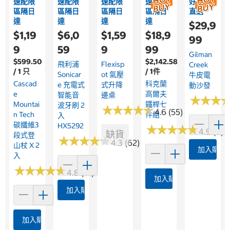
速配限
速配限
速配限
速配限
好市多
區隔日
區隔日
區隔日
區隔日
直送
達
達
達
達
$29,9
$1,19
$6,0
$1,59
$18,9
99
9
59
9
99
Gilman
$599.50
$2,142.58
飛利浦
Flexisp
Creek
/ 1 只
/ 1件
Sonicar
Ot 氣壓
牛皮電
Cascad
科克蘭
E 充電式
式升降
動沙發
E
高爾夫
智能音
邊桌
★
★
★
★
★
★
Mountai
鐵桿七
波牙刷 2
★
★
★
★
★
★
★
★
★
★
4.6 (55)
N Tech
件組
入
碳纖維3
HX5292
★
★
★
★
★
★
★
★
★
★
4.9 (8)
缺貨
段式登
★
★
★
★
★
★
★
★
★
★
4.3 (62)
山杖 X 2
加入購物
入
★
★
★
★
★
★
★
★
★
★
4.8 (91)
加入購物車
加入購物車
加入購物車