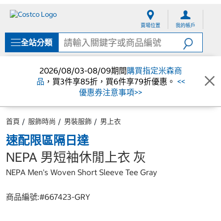
跳
跳
至
至
賣場位置
我的帳戶
內
導
容
覽
全站分類
選
單
2026/08/03-08/09期間
購買指定米森商
品
，買3件享85折，買6件享79折優惠。
<<
優惠券注意事項>>
首頁
服飾時尚
男裝服飾
男上衣
速配限區隔日達
NEPA 男短袖休閒上衣 灰
NEPA Men's Woven Short Sleeve Tee Gray
商品編號:#
667423-GRY