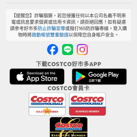
【提醒您】詐騙猖獗，若您接獲任何以本公司名義不明來
電或訊息要求個資或信用卡資訊，請拒絕回應！如有疑慮
請參考好市多
防止詐騙宣導
或撥打165防詐騙專線。登入購
物時將
啟動帳號雙重驗證
以保障您自身帳戶安全。
下載COSTCO好市多APP
COSTCO會員卡