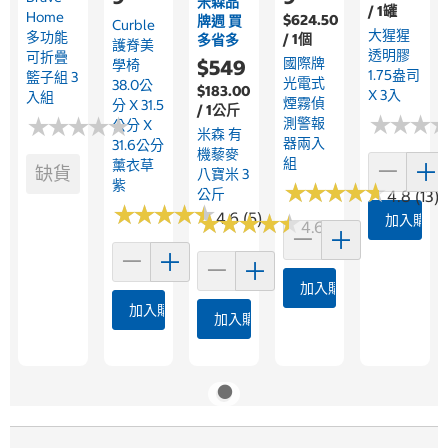
米森品
/ 1罐
Home
$624.50
牌週 買
Curble
大猩猩
多功能
/ 1個
多省多
護脊美
透明膠
可折疊
國際牌
$549
學椅
1.75盎司
籃子組 3
光電式
38.0公
$183.00
X 3入
入組
煙霧偵
分 X 31.5
/ 1公斤
★
★
★
★
★
★
★
★
★
★
★
★
★
★
★
★
測警報
公分 X
米森 有
器兩入
31.6公分
機藜麥
組
薰衣草
缺貨
八寶米 3
紫
★
★
★
★
★
★
★
★
★
★
公斤
4.8 (13)
★
★
★
★
★
★
★
★
★
★
4.6 (5)
★
★
★
★
★
★
★
★
★
★
加入購物
4.6 (27)
加入購物車
加入購物車
加入購物車