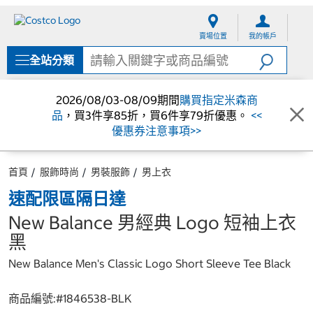
跳
跳
至
至
賣場位置
我的帳戶
內
導
容
覽
全站分類
選
單
2026/08/03-08/09期間
購買指定米森商
品
，買3件享85折，買6件享79折優惠。
<<
優惠券注意事項>>
首頁
服飾時尚
男裝服飾
男上衣
速配限區隔日達
New Balance 男經典 Logo 短袖上衣
黑
New Balance Men's Classic Logo Short Sleeve Tee Black
商品編號:#
1846538-BLK