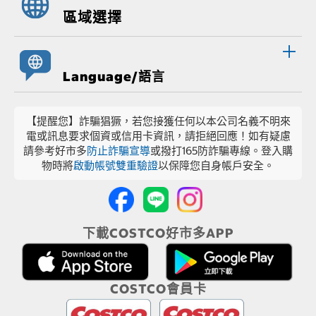
區域選擇
Language/語言
【提醒您】詐騙猖獗，若您接獲任何以本公司名義不明來
電或訊息要求個資或信用卡資訊，請拒絕回應！如有疑慮
請參考好市多
防止詐騙宣導
或撥打165防詐騙專線。登入購
物時將
啟動帳號雙重驗證
以保障您自身帳戶安全。
下載COSTCO好市多APP
COSTCO會員卡