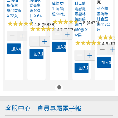
三層抽
層抽取
克
威德 益
科克蘭
取衛生
式衛生
科克蘭
生菌 顆
兩層隨
紙 120抽
紙 100
無調味
粒 90包
意撕特
X 72入
抽 X 64
綜合堅
級廚房
★
★
★
★
★
★
★
★
★
★
入
★
★
★
★
★
★
★
★
★
★
4.8 (4472)
4.8 (15838)
果 1.13公
紙巾
★
★
★
★
★
★
★
★
★
★
4.7 (2517)
斤
160張 X
12捲
★
★
★
★
★
★
★
★
★
★
★
★
★
★
★
★
4.8 (1173
加入購物車
加入購物車
加入購物車
加入購物
加入購物車
客服中心
會員專屬電子報