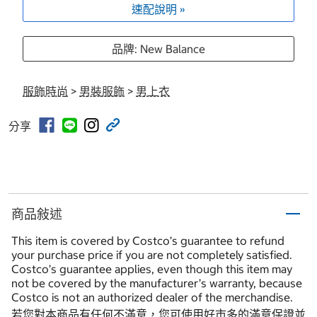
速配說明 »
品牌: New Balance
服飾時尚
>
男裝服飾
>
男上衣
分享
商品敍述
This item is covered by Costco’s guarantee to refund
your purchase price if you are not completely satisfied.
Costco’s guarantee applies, even though this item may
not be covered by the manufacturer’s warranty, because
Costco is not an authorized dealer of the merchandise.
若您對本商品有任何不滿意，您可使用好市多的滿意保證並