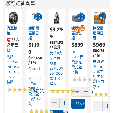
您可能會喜歡
汽車輪
速配限
速配限
速配限
$3,29
胎
區隔日
區隔日
區隔日
9
達
達
達
登入
$274.92
$1,19
$839
$969
顯示售
/ 1公升
價
$80.75
9
DUROFI
美孚1號
/ 1個
馬牌
X 4V 鋰
$599.50
全合成
吉列 鋒
225/50
電池充
/ 1 只
機油
隱手動
R18 95V
電式起
ESP 5W-
Cascad
刮鬍刀
EXC XC7
子機
30 1000
E
組 刀架
CS SIL
★
★
★
★
★
★
★
★
★
★
毫升 X
Mountai
X 1 + 刀
輪胎
12入
N Tech
頭 X 12
★
★
★
★
★
★
★
★
★
★
碳纖維3
★
★
★
★
★
★
★
★
★
★
5.0 (7)
4.9 (284)
★
★
★
★
★
★
段式登
山杖 X 2
加入購物車
入
★
★
★
★
★
★
★
★
★
★
4.8 (91)