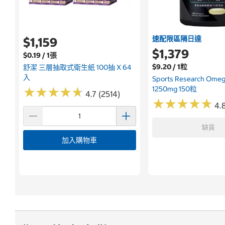
速配限區隔日達
$1,159
$1,379
$0.19 / 1張
$9.20 / 1粒
舒潔 三層抽取式衛生紙 100抽 X 64
入
Sports Research Om
1250mg 150粒
★
★
★
★
★
★
★
★
★
★
4.7 (2514)
★
★
★
★
★
★
★
★
★
★
4.8
缺貨
加入購物車