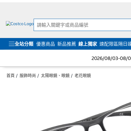
跳
跳
至
至
內
導
容
覽
選
單
全站分類
優惠商品
新品推薦
線上獨家
速配限區隔日
2026/08/03-08
首頁
服飾時尚
太陽眼鏡、眼鏡
老花眼鏡