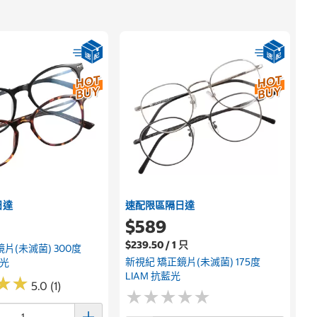
日達
速配限區隔日達
$589
$239.50 / 1 只
片(未滅菌) 300度
新視紀 矯正鏡片(未滅菌) 175度
藍光
LIAM 抗藍光
★
★
★
★
5.0 (1)
★
★
★
★
★
★
★
★
★
★