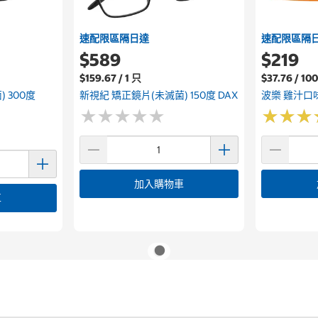
速配限區隔日達
速配限區隔
$589
$219
$159.67 / 1 只
$37.76 / 1
 300度
新視紀 矯正鏡片(未滅菌) 150度 DAX
波樂 雞汁口
★
★
★
★
★
★
★
★
★
★
★
★
★
★
★
★
加入購物車
車