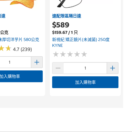
日達
速配限區隔日達
$589
00公克
$159.67 / 1 只
味厚切洋芋片 580公克
新視紀 矯正鏡片(未滅菌) 250度
KYNE
★
★
★
★
4.7 (239)
★
★
★
★
★
★
★
★
★
★
加入購物車
加入購物車