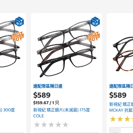
速配限區隔日達
速配限區隔
$589
$589
$159.67 / 1 只
新視紀 矯正鏡
 300度
新視紀 矯正鏡片(未滅菌) 175度
MCKAY 抗
COLE
★
★
★
★
★
★
★
★
★
★
★
★
★
★
★
★