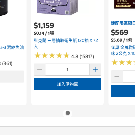
速配限區隔
$1,159
$569
$0.14 / 1張
$5.69 / 1包
科克蘭 三層抽取衛生紙 120抽 X 72
入
ega-3 濃縮魚油
雀巢 金牌微
味 2公克 X 1
★
★
★
★
★
★
★
★
★
★
4.8 (15817)
★
★
★
★
★
★
 (361)
加入購物車