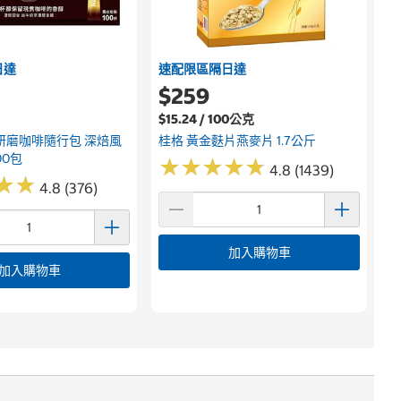
日達
速配限區隔日達
$259
$15.24 / 100公克
研磨咖啡隨行包 深焙風
桂格 黃金麩片燕麥片 1.7公斤
00包
★
★
★
★
★
★
★
★
★
★
4.8 (1439)
★
★
★
★
4.8 (376)
加入購物車
加入購物車