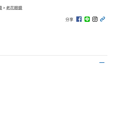
鏡
>
老花眼鏡
分享