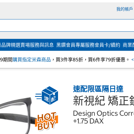
我的帳戶
達
品牌精選
賣場服務與訊息
黑鑽會員專屬服務
會員卡/續約
商業
/09期間
購買指定米森商品
，買3件享85折，買6件享79折優惠。
速配限區隔日達
新視紀 矯正鏡
Design Optics Corr
+1.75 DAX