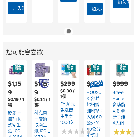
加入購物
加入購物車
加入購物車
您可能會喜歡
$1,15
$1,15
$299
$689
$999
$0.30 /
9
9
HOUSU
Brave
1個
XI 舒希
Home
$0.19 / 1
$0.14 / 1
FY 坊元
超細纖
多功能
張
張
免洗衛
維地墊 2
可折疊
舒潔 三
科克蘭
生手套
入組 60
籃子組
層抽取
三層抽
1000入
公分 X
4入組
式衛生
取衛生
40公分
★
★
★
★
★
★
★
★
★
★
★
★
★
★
★
★
紙 100
紙 120抽
史努比