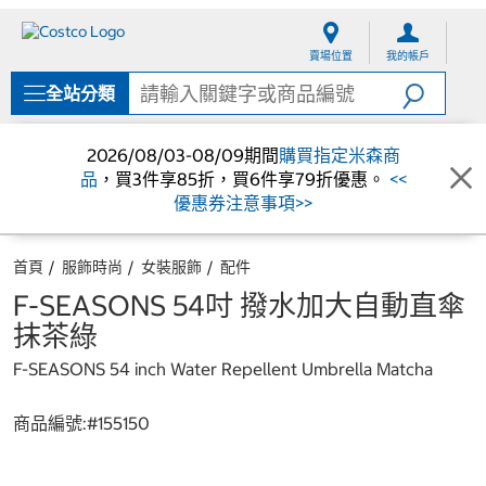
跳
跳
至
至
賣場位置
我的帳戶
內
導
容
覽
全站分類
選
單
2026/08/03-08/09期間
購買指定米森商
品
，買3件享85折，買6件享79折優惠。
<<
優惠券注意事項>>
首頁
服飾時尚
女裝服飾
配件
F-SEASONS 54吋 撥水加大自動直傘
抹茶綠
F-SEASONS 54 inch Water Repellent Umbrella Matcha
商品編號:#
155150