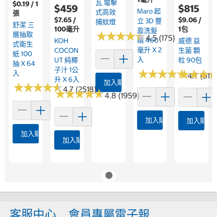
瓦 電擊
$0.19 / 1
$459
$815
Maro 起
式高效
張
$7.65 /
$9.06 /
立 3D 豐
捕蚊燈
舒潔 三
100毫升
1包
盈洗髮
★
★
★
★
★
★
★
★
★
★
層抽取
4.5 (175)
精 460
KOH
威德 益
式衛生
毫升 X 2
COCON
生菌 顆
紙 100
入
UT 純椰
粒 90包
抽 X 64
子汁 1公
★
★
★
★
★
★
★
★
★
★
★
★
★
★
★
★
入
4.7 (611)
升 X 6入
加入購物車
★
★
★
★
★
★
★
★
★
★
4.7 (2518)
★
★
★
★
★
★
★
★
★
★
4.8 (1959)
加入購物車
加入購物
加入購物車
加入購物車
客服中心
會員專屬電子報