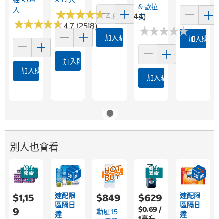
抽 X 64
X 72入
& 歐拉
入
★
★
★
★
★
★
★
★
★
★
4.8 (15844)
夫
★
★
★
★
★
★
★
★
★
★
4.7 (2518)
★
★
★
★
★
★
★
★
★
★
加入購物車
加入購物
加入購物車
加入購物車
加入購物車
別人也會看
速配限
速配限
$1,15
$849
$629
區隔日
區隔日
$0.69 /
9
勳風 15
達
達
1毫升