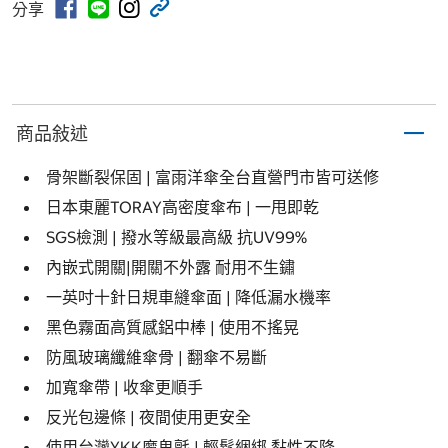
分享
商品敍述
骨架斷裂保固 | 富雨洋傘全台直營門市皆可送修
日本東麗TORAY高密度傘布 | 一甩即乾
SGS檢測 | 撥水等級最高級 抗UV99%
內嵌式開關|開關不外露 耐用不生鏽
一英吋十針日規車縫傘面 | 降低漏水機率
黑色霧面高質感鋁中棒 | 使用不搖晃
防風玻璃纖維傘骨 | 翻傘不易斷
加寬傘帶 | 收傘更順手
反光包邊條 | 夜間使用更安全
使用台灣YKK魔鬼氈 | 輕鬆綑綁 黏性不降