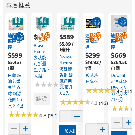
專屬推薦
速配限
速配限
速配限
$799
$589
區隔日
區隔日
區隔日
$5.89 /
Brave
達
達
達
1毫升
Home
$599
$299
$669
Douce
多功能
$5.45 /
$19.92 /
$264.50
Nature
可折疊
1顆
1個
/ 1個
滾珠體
籃子組 3
香劑 敏
白蘭 精
威滅滅
Downlit
入組
感適用
油芳香
蟑隊-S
E 涼感舒
★
★
★
★
★
★
★
★
★
★
50毫升
豆洗衣
眠枕 2入
★
★
★
★
★
★
★
★
★
★
4.6 (114)
X 2入
球 粉漾
51公分 X
缺貨
花園 55
71公分
★
★
★
★
★
★
★
★
★
★
4.3 (46)
入 X 2包
★
★
★
★
★
★
★
★
★
★
★
★
★
★
★
★
4.8 (192)
加入購物車