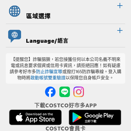
區域選擇
Language/語言
【提醒您】詐騙猖獗，若您接獲任何以本公司名義不明來
電或訊息要求個資或信用卡資訊，請拒絕回應！如有疑慮
請參考好市多
防止詐騙宣導
或撥打165防詐騙專線。登入購
物時將
啟動帳號雙重驗證
以保障您自身帳戶安全。
下載COSTCO好市多APP
COSTCO會員卡