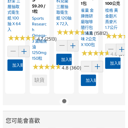
舒潔 三
科克蘭
1包
100公克
$9.20 /
層抽取
三層抽
雀巢 金
桂格 黃
1粒
式衛生
取衛生
牌微研
金麩片
紙 100
紙 120抽
Sports
磨咖啡
燕麥片
抽 X 64
X 72入
Researc
隨行包
1.7公斤
入
H
★
★
★
★
★
★
★
★
★
★
4.8 (15812)
深焙風
★
★
★
★
★
★
Omega-
★
★
★
★
★
★
★
★
★
★
4.7 (2513)
味 2公克
3 濃縮魚
X 100包
油
★
★
★
★
★
★
★
★
★
★
1250mg
4.8 (375
150粒
加入購物車
加入購物
加入購物車
★
★
★
★
★
★
★
★
★
★
4.8 (360)
缺貨
加入購物車
您可能會喜歡