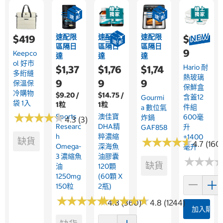
速配限
速配限
速配限
$419
$1,17
區隔日
區隔日
區隔日
9
Keepco
達
達
達
Ol 好市
Hario 耐
$1,37
$1,76
$1,74
多絎縫
熱玻璃
9
9
9
保溫保
保鮮盒
冷購物
$9.20 /
$14.75 /
含蓋12
Gourmi
袋 1入
1粒
1粒
件組
A 數位氣
★
★
★
★
★
★
★
★
★
★
Sports
澳佳寶
600毫
炸鍋
4.3 (3)
Researc
DHA精
升
GAF858
H
粹濃縮
+1400
★
★
★
★
★
★
★
★
★
★
缺貨
4.7 (160
Omega-
深海魚
毫升
3 濃縮魚
油膠囊
★
★
★
★
★
★
缺貨
油
120顆
1250mg
(60顆 X
150粒
2瓶)
★
★
★
★
★
★
★
★
★
★
★
★
★
★
★
★
★
★
★
★
4.8 (360)
4.8 (1244)
加入購物