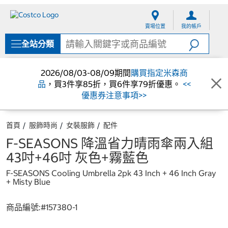
跳
跳
至
至
賣場位置
我的帳戶
內
導
容
覽
全站分類
選
單
2026/08/03-08/09期間
購買指定米森商
品
，買3件享85折，買6件享79折優惠。
<<
優惠券注意事項>>
首頁
服飾時尚
女裝服飾
配件
F-SEASONS 降溫省力晴雨傘兩入組
43吋+46吋 灰色+霧藍色
F-SEASONS Cooling Umbrella 2pk 43 Inch + 46 Inch Gray
+ Misty Blue
商品編號:#
157380-1