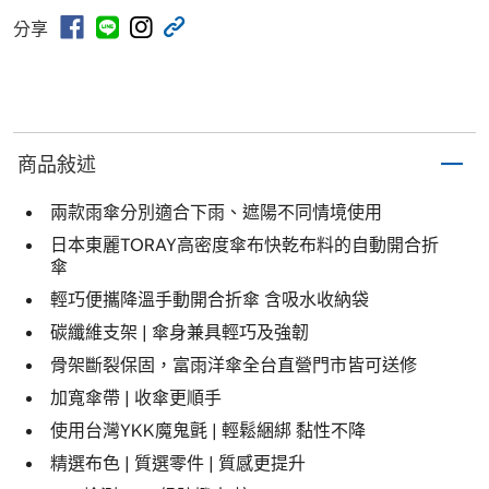
分享
商品敍述
兩款雨傘分別適合下雨、遮陽不同情境使用
日本東麗TORAY高密度傘布快乾布料的自動開合折
傘
輕巧便攜降溫手動開合折傘 含吸水收納袋
碳纖維支架 | 傘身兼具輕巧及強韌
骨架斷裂保固，富雨洋傘全台直營門市皆可送修
加寬傘帶 | 收傘更順手
使用台灣YKK魔鬼氈 | 輕鬆綑綁 黏性不降
精選布色 | 質選零件 | 質感更提升