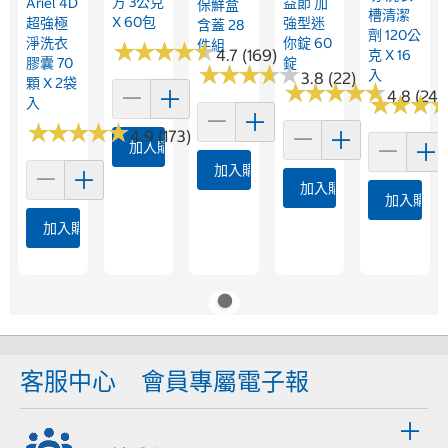
方 3公克
Ariel 4D
益節 加
保鮮盒
槽清潔
X 60包
超強極
強型迷
含蓋 28
劑 120公
淨洗衣
你錠 60
件組
★
★
★
★
★
★
★
★
★
★
4.7 (169)
克 X 16
膠囊 70
錠
★
★
★
★
★
★
★
★
★
★
入
3.8 (22)
顆 X 2袋
★
★
★
★
★
★
★
★
★
★
4.8 (244
★
★
★
★
★
★
入
★
★
★
★
★
★
★
★
★
★
4.9 (173)
加入購物車
加入購物車
加入購物車
加入購物
加入購物車
客服中心
會員專屬電子報