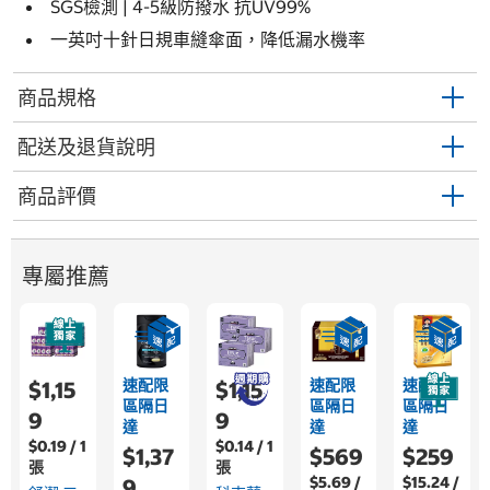
SGS檢測 | 4-5級防撥水 抗UV99%
一英吋十針日規車縫傘面，降低漏水機率
商品規格
配送及退貨說明
商品評價
專屬推薦
速配限
速配限
速配限
$1,15
$1,15
區隔日
區隔日
區隔日
9
9
達
達
達
$0.19 / 1
$0.14 / 1
$1,37
$569
$259
張
張
$5.69 /
$15.24 /
9