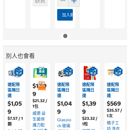
缺貨
加入購物車
別人也會看
速配限
速配限
速配限
速配限
$1,59
區隔日
區隔日
區隔日
區隔日
9
達
達
達
達
$21.32 /
$1,05
$1,04
$1,39
$569
1包
$35.57 /
9
9
9
威德 益
1次
$7.57 / 1
$23.32 /
生菌保
Glasslo
橘子工
顆
1粒
護力配
Ck 玻璃
坊 洗衣