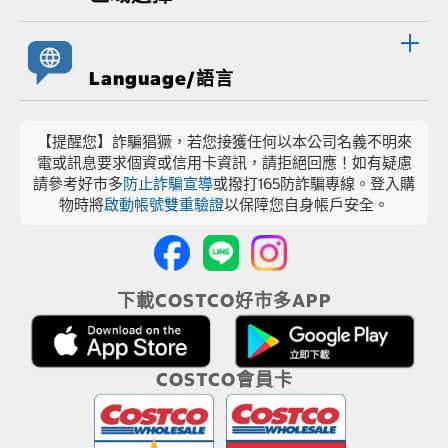
Language/語言
【提醒您】詐騙猖獗，若您接獲任何以本公司名義不明來
電或訊息要求個資或信用卡資訊，請拒絕回應！如有疑慮
請參考好市多
防止詐騙宣導
或撥打165防詐騙專線。登入購
物時將
啟動帳號雙重驗證
以保障您自身帳戶安全。
下載COSTCO好市多APP
COSTCO會員卡