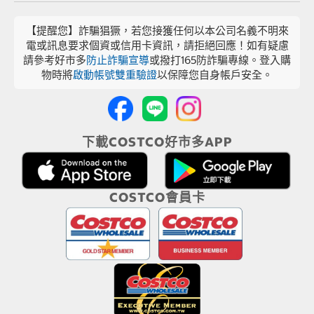
【提醒您】詐騙猖獗，若您接獲任何以本公司名義不明來
電或訊息要求個資或信用卡資訊，請拒絕回應！如有疑慮
請參考好市多
防止詐騙宣導
或撥打165防詐騙專線。登入購
物時將
啟動帳號雙重驗證
以保障您自身帳戶安全。
下載COSTCO好市多APP
COSTCO會員卡