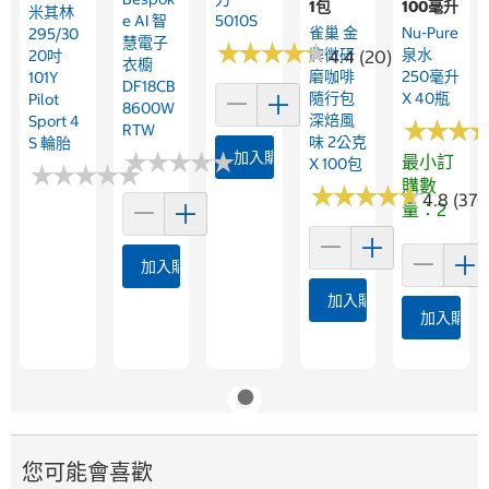
1包
100毫升
米其林
E AI 智
5010S
雀巢 金
Nu-Pure
295/30
慧電子
★
★
★
★
★
★
★
★
★
★
牌微研
泉水
20吋
4.4 (20)
衣櫥
磨咖啡
250毫升
101Y
DF18CB
隨行包
X 40瓶
Pilot
8600W
深焙風
Sport 4
★
★
★
★
★
★
RTW
味 2公克
S 輪胎
★
★
★
★
★
★
★
★
★
★
加入購物車
最小訂
X 100包
★
★
★
★
★
★
★
★
★
★
購數
★
★
★
★
★
★
★
★
★
★
4.8 (376
量：2
加入購物車
加入購物車
加入購物
您可能會喜歡