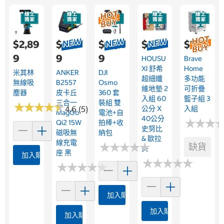
$2,89
$2,19
$14,11
$689
$799
9
9
9
HOUSU
Brave
XI 舒希
Home
米其林
ANKER
DJI
超細纖
多功能
無線吸
B2557
Osmo
維地墊 2
可折疊
塵器
皮卡丘
360 套
入組 60
籃子組 3
三合一
裝組 雙
★
★
★
★
★
★
★
★
★
★
4.6 (5)
公分 X
入組
MagGo
電池+自
40公分
★
★
★
★
★
★
Qi2 15W
拍棒+收
史努比
磁吸無
納包
& 歐拉
線充電
★
★
★
★
★
★
★
★
★
★
缺貨
夫
座 黑
加入購物車
★
★
★
★
★
★
★
★
★
★
★
★
★
★
★
★
★
★
★
★
加入購物車
加入購物車
加入購物車