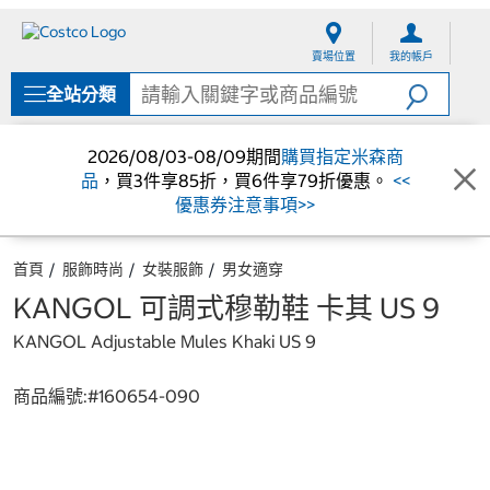
跳
跳
至
至
賣場位置
我的帳戶
內
導
容
覽
全站分類
選
單
2026/08/03-08/09期間
購買指定米森商
品
，買3件享85折，買6件享79折優惠。
<<
優惠券注意事項>>
首頁
服飾時尚
女裝服飾
男女適穿
KANGOL 可調式穆勒鞋 卡其 US 9
KANGOL Adjustable Mules Khaki US 9
商品編號:#
160654-090