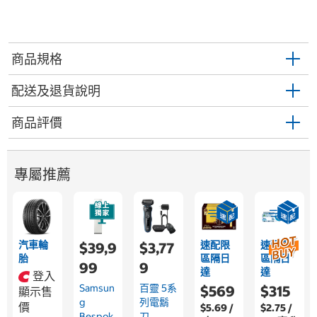
商品規格
配送及退貨說明
商品評價
專屬推薦
汽車輪
速配限
速配限
$39,9
$3,77
胎
區隔日
區隔日
99
9
達
達
登入
Samsun
百靈 5系
$569
$315
顯示售
G
列電鬍
價
$5.69 /
$2.75 /
Bespok
刀