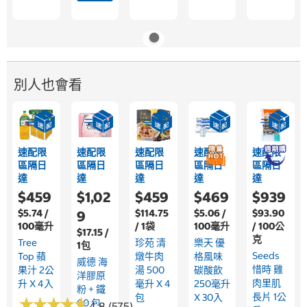
別人也會看
速配限
速配限
速配限
速配限
速配限
區隔日
區隔日
區隔日
區隔日
區隔日
達
達
達
達
達
$459
$1,02
$459
$469
$939
$5.74 /
$114.75
$5.06 /
$93.90
9
100毫升
/ 1袋
100毫升
/ 100公
$17.15 /
克
Tree
珍苑 清
樂天 優
1包
Seeds
Top 蘋
燉牛肉
格風味
威德 海
惜時 雞
果汁 2公
湯 500
碳酸飲
洋膠原
肉里肌
升 X 4入
毫升 X 4
250毫升
粉 + 鐵
長片 1公
包
X 30入
★
★
★
★
★
★
★
★
★
★
60 包
4.8 (575)