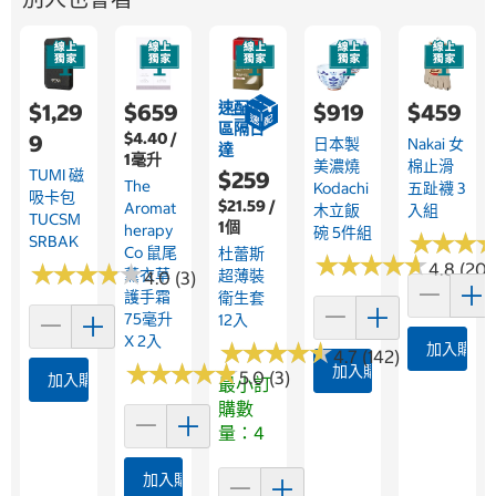
速配限
$1,29
$659
$919
$459
區隔日
$4.40 /
9
日本製
Nakai 女
達
1毫升
美濃燒
棉止滑
TUMI 磁
$259
The
Kodachi
五趾襪 3
吸卡包
$21.59 /
Aromat
木立飯
入組
TUCSM
1個
Herapy
碗 5件組
★
★
★
★
★
★
SRBAK
Co 鼠尾
杜蕾斯
★
★
★
★
★
★
★
★
★
★
★
★
★
★
★
★
★
★
★
★
4.8 (20)
薰衣草
超薄裝
4.0 (3)
護手霜
衛生套
75毫升
12入
X 2入
★
★
★
★
★
★
★
★
★
★
加入購物
4.7 (142)
★
★
★
★
★
★
★
★
★
★
加入購物車
5.0 (3)
加入購物車
最小訂
購數
量：4
加入購物車