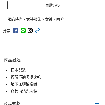
品牌: AS
服飾時尚
>
女裝服飾
>
女襪、內著
分享
商品敍述
日本製造
輕薄舒適吸濕速乾
腋下無縫線編織
穿著前請先洗滌
商品規格