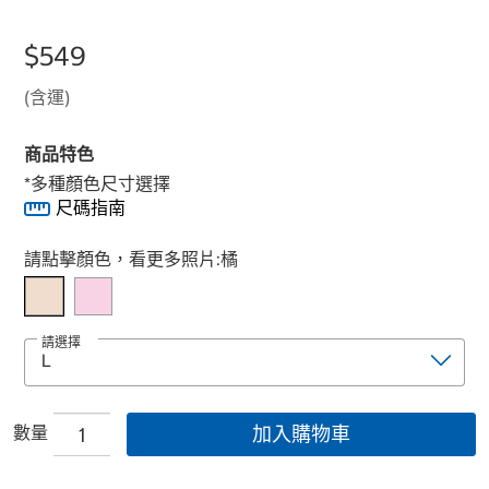
$549
(含運)
商品特色
*多種顏色尺寸選擇
尺碼指南
Select product
請點擊顏色，看更多照片:
橘
請選擇
數量
加入購物車