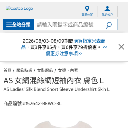
跳
跳
至
至
賣場位置
我的帳戶
內
導
容
覽
全站分類
選
單
2026/08/03-08/09期間
購買指定米森商
品
，買3件享85折，買6件享79折優惠。
<<
優惠券注意事項>>
首頁
服飾時尚
女裝服飾
女襪、內著
AS 女絹混絲綢短袖內衣 膚色 L
AS Ladies' Silk Blend Short Sleeve Undershirt Skin L
商品編號:#
152642-BEWC-3L