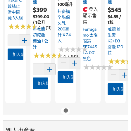
Nakai 女
達
達
達
100毫升
蠶絲止
$399
登入
$545
紐麥福
滑中筒
顯示售
$399.00
$4.55 /
全脂保
襪 3入組
價
/ 1公升
1粒
久乳
★
★
★
★
★
★
★
★
★
★
4.7 (11)
200毫
科克蘭
Ferraga
威德 維
升 X 24
初榨橄
Mo 太陽
生素
入
欖油 1 公
眼鏡
K2+D3
升
SF744S
膠囊 120
★
★
★
★
★
★
★
★
★
★
LA 001
粒
★
★
★
★
★
★
★
★
★
★
加入購物車
4.7 (91)
黑色
★
★
★
★
★
★
★
★
★
★
★
★
★
★
★
★
加入購物車
加入購物車
加入購物
別人也會看