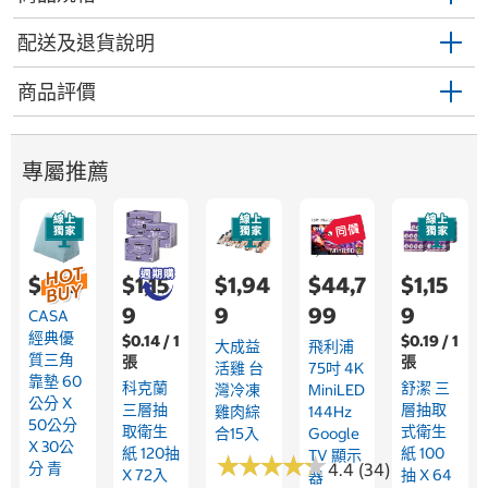
配送及退貨說明
商品評價
專屬推薦
$639
$1,15
$1,94
$44,7
$1,15
9
9
99
9
CASA
經典優
$0.14 / 1
$0.19 / 1
大成益
飛利浦
質三角
張
張
活雞 台
75吋 4K
靠墊 60
科克蘭
舒潔 三
灣冷凍
MiniLED
公分 X
三層抽
層抽取
雞肉綜
144Hz
50公分
取衛生
式衛生
合15入
Google
X 30公
紙 120抽
紙 100
TV 顯示
★
★
★
★
★
★
★
★
★
★
分 青
4.4 (34)
X 72入
抽 X 64
器