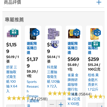
商品評價
專屬推薦
速配限
速配限
速配限
$1,15
$1,15
區隔日
區隔日
區隔日
9
9
達
達
達
$0.19 / 1
$0.14 / 1
$1,37
$569
$259
張
張
$5.69 /
$15.24 /
9
舒潔 三
科克蘭
1包
100公克
$9.20 /
層抽取
三層抽
雀巢 金
桂格 黃
1粒
式衛生
取衛生
牌微研
金麩片
紙 100
紙 120抽
Sports
磨咖啡
燕麥片
抽 X 64
X 72入
Researc
隨行包
1.7公斤
入
H
★
★
★
★
★
★
★
★
★
★
4.8 (15844)
深焙風
★
★
★
★
★
★
Omega-
★
★
★
★
★
★
★
★
★
★
4.7 (2518)
味 2公克
3 濃縮魚
X 100包
油