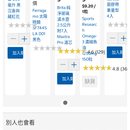
價
面膠帶
毫升 黑
$9.20 /
Brita 純
重量型
Ferraga
沉香與
1粒
淨玻璃
4入
Mo 太陽
藏紅花
Sports
濾水壺
眼鏡
★
★
★
★
★
★
★
★
★
★
★
★
★
★
★
★
Researc
2.5公升
SF744S
H
附7入
LA 001
Omega-
Maxtra
黑色
3 濃縮魚
Pro 濾芯
★
★
★
★
★
★
★
★
★
★
油
★
★
★
★
★
★
★
★
★
★
4.6 (129)
加入購物
加入購物車
1250mg
150粒
★
★
★
★
★
★
★
★
★
★
4.8 (364
加入購物車
缺貨
別人也會看