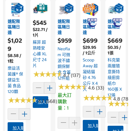
速配限
速配限
速配限
速配限
$545
區隔日
區隔日
區隔日
區隔日
$22.71 /
達
達
達
達
1片
$1,02
$959
$699
$669
蘇菲 超
$29.95
$0.35 /
9
熟睡安
Neofla
/ 1公斤
1張
心褲 XL
M 可微
$8.58 /
尺寸 24
Scoop
科克蘭
波不鏽
1粒
片
Away 超
兩層隨
鋼保鮮
樂益活
凝結貓
意撕特
盒 含蓋
★
★
★
★
★
★
★
★
★
★
菌護® 保
4.7 (137)
砂 4.76
級廚房
12件組
健益生
公斤 X 4
紙巾
★
★
★
★
★
★
★
★
★
★
菌 食品
4.6 (33)
入
160張 X
120顆
最大訂
12捲
★
★
★
★
★
★
★
★
★
★
★
★
★
★
★
★
★
★
★
★
4.8 (789
4.7 (568)
購數
加入購物車
★
★
★
★
★
★
量：1
加入購物車
加入購物車