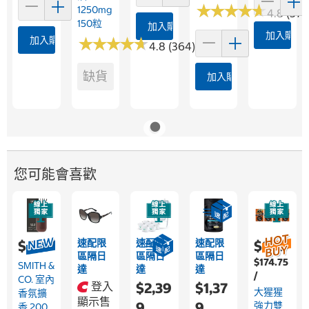
★
★
★
★
★
★
★
★
★
★
1250mg
4.8 (376
150粒
加入購物車
加入購物
加入購物車
★
★
★
★
★
★
★
★
★
★
4.8 (364)
缺貨
加入購物車
您可能會喜歡
速配限
速配限
速配限
$499
$879
區隔日
區隔日
區隔日
$174.75
SMITH &
達
達
達
/
CO. 室內
登入
$2,39
$1,37
大猩猩
香氛擴
顯示售
9
9
強力雙
香 200