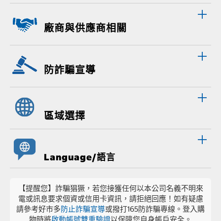
廠商與供應商相關
防詐騙宣導
區域選擇
Language/語言
【提醒您】詐騙猖獗，若您接獲任何以本公司名義不明來
電或訊息要求個資或信用卡資訊，請拒絕回應！如有疑慮
請參考好市多
防止詐騙宣導
或撥打165防詐騙專線。登入購
物時將
啟動帳號雙重驗證
以保障您自身帳戶安全。