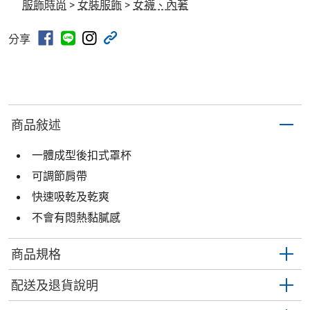
服飾時尚
>
女裝服飾
>
女襪、內著
分享
商品敍述
一體成型後扣式罩杯
可調節肩帶
快速吸乾及乾爽
不會有悶熱黏膩感
商品規格
配送及退貨說明