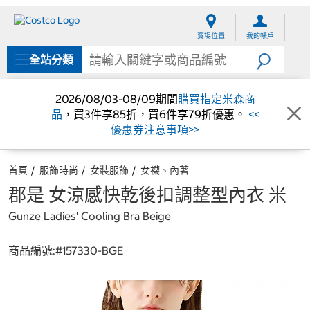
跳
跳
至
至
賣場位置
我的帳戶
內
導
容
覽
全站分類
選
單
2026/08/03-08/09期間
購買指定米森商
品
，買3件享85折，買6件享79折優惠。
<<
優惠券注意事項>>
首頁
服飾時尚
女裝服飾
女襪、內著
郡是 女涼感快乾後扣調整型內衣 米
Gunze Ladies' Cooling Bra Beige
商品編號:#
157330-BGE