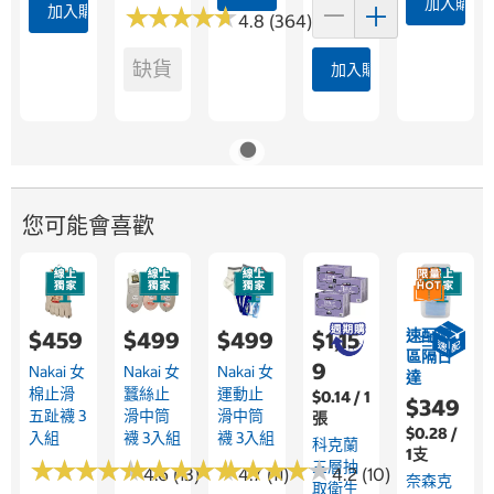
加入購物
加入購物車
★
★
★
★
★
★
★
★
★
★
4.8 (364)
缺貨
加入購物車
您可能會喜歡
速配限
$459
$499
$499
$1,15
區隔日
9
Nakai 女
Nakai 女
Nakai 女
達
棉止滑
蠶絲止
運動止
$0.14 / 1
$349
五趾襪 3
滑中筒
滑中筒
張
$0.28 /
入組
襪 3入組
襪 3入組
科克蘭
1支
★
★
★
★
★
★
★
★
★
★
★
★
★
★
★
★
★
★
★
★
★
★
★
★
★
★
★
★
★
★
三層抽
4.6 (13)
4.7 (11)
4.2 (10)
奈森克
取衛生