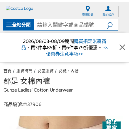
跳
跳
至
至
賣場位置
我的帳戶
內
導
容
覽
全站分類
選
單
2026/08/03-08/09期間
購買指定米森商
品
，買3件享85折，買6件享79折優惠。
<<
優惠券注意事項>>
首頁
服飾時尚
女裝服飾
女襪、內著
郡是 女棉內褲
Gunze Ladies' Cotton Underwear
商品編號:#
137906