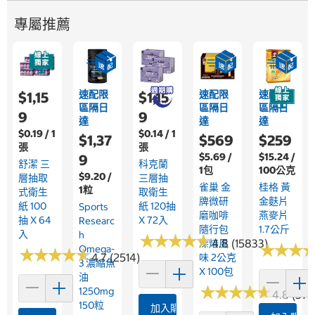
專屬推薦
速配限
速配限
速配限
$1,15
$1,15
區隔日
區隔日
區隔日
9
9
達
達
達
$0.19 / 1
$0.14 / 1
$1,37
$569
$259
張
張
$5.69 /
$15.24 /
9
舒潔 三
科克蘭
1包
100公克
$9.20 /
層抽取
三層抽
雀巢 金
桂格 黃
1粒
式衛生
取衛生
牌微研
金麩片
紙 100
紙 120抽
Sports
磨咖啡
燕麥片
抽 X 64
X 72入
Researc
隨行包
1.7公斤
入
H
★
★
★
★
★
★
★
★
★
★
4.8 (15833)
深焙風
★
★
★
★
★
★
Omega-
★
★
★
★
★
★
★
★
★
★
4.7 (2514)
味 2公克
3 濃縮魚
X 100包
油
★
★
★
★
★
★
★
★
★
★
1250mg
4.8 (376
150粒
加入購物車