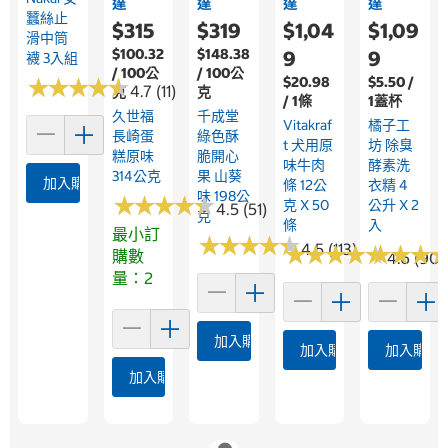
達
達
達
達
蠶絲止
$315
$319
$1,04
$1,09
滑中筒
$100.32
$148.38
9
9
襪 3入組
/ 100公
/ 100公
★
★
★
★
★
★
★
★
★
★
$20.98
$5.50 /
4.7 (11)
克
克
/ 1條
1蓋杯
久世福
千成堂
Vitakraf
橘子工
長崎蛋
綠色酥
T 犬用原
坊 除臭
糕原味
脆開心
味牛肉
酵素洗
314公克
果 山葵
加入購物車
條 12公
衣精 4
味 198公
★
★
★
★
★
★
★
★
★
★
克 X 50
公升 X 2
4.5 (51)
克
條
入
最小訂
★
★
★
★
★
★
★
★
★
★
4.5 (113)
★
★
★
★
★
★
★
★
★
★
★
★
★
★
★
★
購數
4.6 (90)
量：2
加入購物車
加入購物車
加入購物
加入購物車