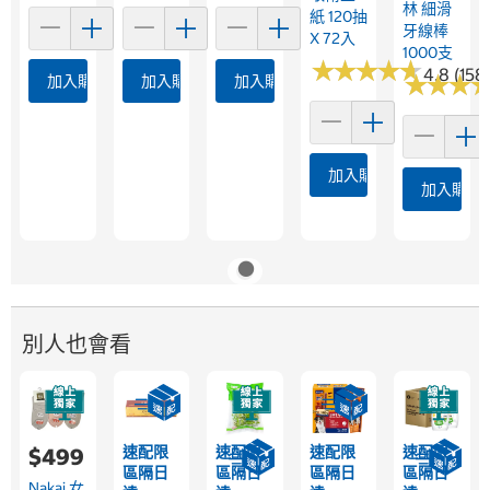
林 細滑
紙 120抽
牙線棒
X 72入
1000支
★
★
★
★
★
★
★
★
★
★
4.8 (158
★
★
★
★
★
★
加入購物車
加入購物車
加入購物車
加入購物車
加入購物
別人也會看
速配限
速配限
速配限
速配限
$499
區隔日
區隔日
區隔日
區隔日
Nakai 女