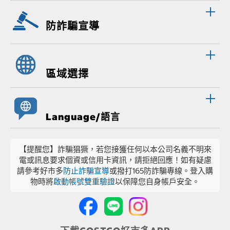
防詐騙宣導
區域選擇
Language/語言
【提醒您】詐騙猖獗，若您接獲任何以本公司名義不明來
電或訊息要求個資或信用卡資訊，請拒絕回應！如有疑慮
請參考好市多
防止詐騙宣導
或撥打165防詐騙專線。登入購
物時將
啟動帳號雙重驗證
以保障您自身帳戶安全。