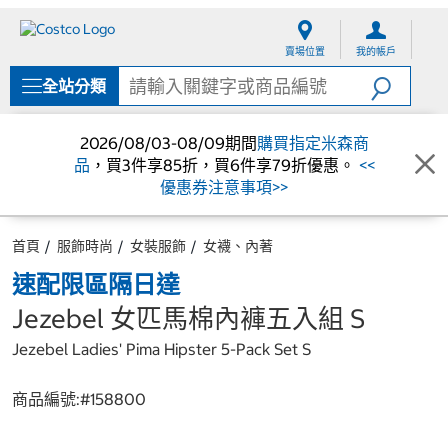
跳
跳
至
至
賣場位置
我的帳戶
內
導
容
覽
全站分類
選
單
2026/08/03-08/09期間
購買指定米森商
品
，買3件享85折，買6件享79折優惠。
<<
優惠券注意事項>>
首頁
服飾時尚
女裝服飾
女襪、內著
速配限區隔日達
Jezebel 女匹馬棉內褲五入組 S
Jezebel Ladies' Pima Hipster 5-Pack Set S
商品編號:#
158800