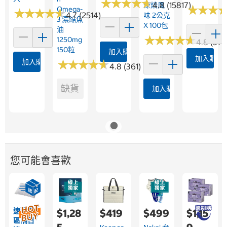
★
★
★
★
★
★
★
★
★
★
4.8 (15817)
深焙風
★
★
★
★
★
★
Omega-
★
★
★
★
★
★
★
★
★
★
4.7 (2514)
味 2公克
3 濃縮魚
X 100包
油
★
★
★
★
★
★
★
★
★
★
1250mg
4.8 (376
150粒
加入購物車
加入購物
加入購物車
★
★
★
★
★
★
★
★
★
★
4.8 (361)
缺貨
加入購物車
您可能會喜歡
速配限
$1,28
$419
$499
$1,15
區隔日