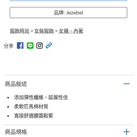
品牌: Jezebel
服飾時尚
>
女裝服飾
>
女襪、內著
分享
商品敍述
添加彈性纖維，延展性佳
柔軟匹馬棉材質
寬版舒適腰圍鬆緊
商品規格