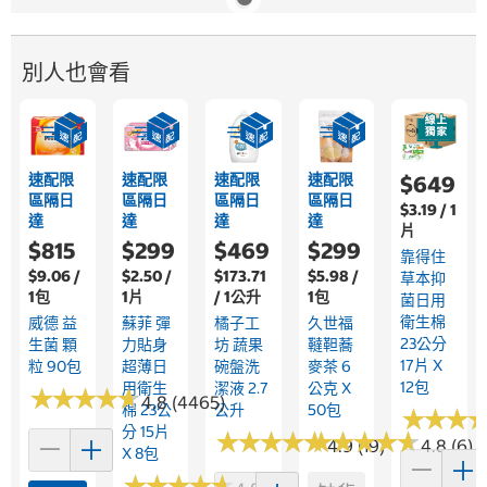
別人也會看
速配限
速配限
速配限
速配限
$649
區隔日
區隔日
區隔日
區隔日
$3.19 / 1
達
達
達
達
片
$815
$299
$469
$299
靠得住
$9.06 /
$2.50 /
$173.71
$5.98 /
草本抑
1包
1片
/ 1公升
1包
菌日用
衛生棉
威德 益
蘇菲 彈
橘子工
久世福
23公分
生菌 顆
力貼身
坊 蔬果
韃靼蕎
17片 X
粒 90包
超薄日
碗盤洗
麥茶 6
12包
用衛生
潔液 2.7
公克 X
★
★
★
★
★
★
★
★
★
★
4.8 (4465)
棉 23公
公升
50包
★
★
★
★
★
★
分 15片
★
★
★
★
★
★
★
★
★
★
★
★
★
★
★
★
★
★
★
★
4.9 (19)
4.8 (6)
X 8包
★
★
★
★
★
★
★
★
★
★