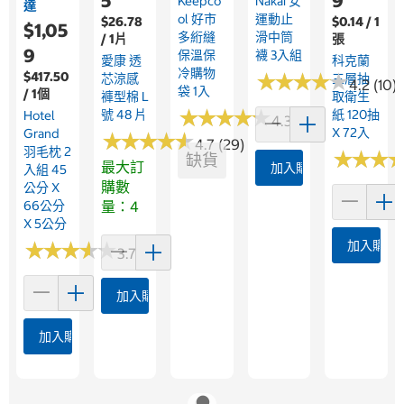
5
9
Keepco
Nakai 女
達
Ol 好市
運動止
$26.78
$0.14 / 1
$1,05
多絎縫
滑中筒
/ 1片
張
9
保溫保
襪 3入組
愛康 透
科克蘭
冷購物
$417.50
★
★
★
★
★
★
★
★
★
★
芯涼感
三層抽
4.2 (10)
袋 1入
/ 1個
褲型棉 L
取衛生
★
★
★
★
★
★
★
★
★
★
號 48 片
紙 120抽
Hotel
4.3 (3)
X 72入
Grand
★
★
★
★
★
★
★
★
★
★
4.7 (29)
羽毛枕 2
★
★
★
★
★
★
缺貨
最大訂
加入購物車
入組 45
購數
公分 X
66公分
量：4
X 5公分
★
★
★
★
★
★
★
★
★
★
加入購物
3.7 (40)
加入購物車
加入購物車