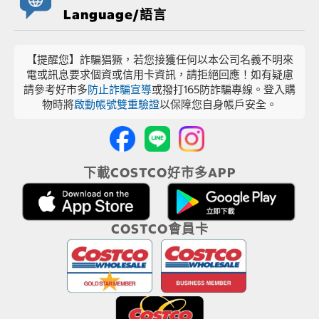
Language/語言
【提醒您】詐騙猖獗，若您接獲任何以本公司名義不明來
電或訊息要求個資或信用卡資訊，請拒絕回應！如有疑慮
請參考好市多
防止詐騙宣導
或撥打165防詐騙專線。登入購
物時將
啟動帳號雙重驗證
以保障您自身帳戶安全。
下載COSTCO好市多APP
COSTCO會員卡