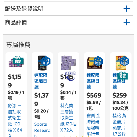
配送及退貨說明
商品評價
專屬推薦
速配限
速配限
速配限
$1,15
$1,15
區隔日
區隔日
區隔日
9
9
達
達
達
$0.19 / 1
$0.14 / 1
$1,37
$569
$259
張
張
$5.69 /
$15.24 /
9
舒潔 三
科克蘭
1包
100公克
$9.20 /
層抽取
三層抽
雀巢 金
桂格 黃
1粒
式衛生
取衛生
牌微研
金麩片
紙 100
紙 120抽
Sports
磨咖啡
燕麥片
抽 X 64
X 72入
Researc
隨行包
1.7公斤
入
H