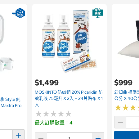
$1,499
$999
MOSKINTO 防蚊組 20% Picaridin 防
幻知曲 標準
蚊乳液 75毫升 X 2入 + 24片貼布 X 1
公分 X 40公
 Style 純
入
axtra Pro
★
★
★
★
★
★
★
★
★
★
★
★
★
★
★
★
最大訂購數量：4