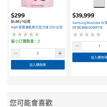
$299
$39,999
$1.20 / 1公克
Samsung Bespoke 
A&R 草莓凍乾黑巧克力球 250 公克
DF18CB8600WRTW
★
★
★
★
★
★
★
★
★
★
★
★
★
★
★
★
★
★
★
★
最小訂購數量：2
加入購物
加入購物車
您可能會喜歡