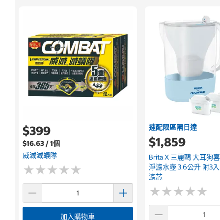
速配限區隔日達
$399
$1,859
$16.63 / 1個
威滅滅蟻隊
Brita X 三麗鷗 大耳狗喜拿
★
★
★
★
★
★
★
★
★
★
淨濾水壺 3.6公升 附3入 M
濾芯
★
★
★
★
★
★
★
★
★
★
加入購物車