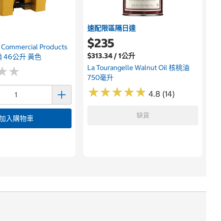
速配限區隔日達
$235
Commercial Products
$313.34 / 1公升
 46公升 黃色
La Tourangelle Walnut Oil 核桃油
★
★
★
★
750毫升
★
★
★
★
★
★
★
★
★
★
4.8 (14)
缺貨
加入購物車