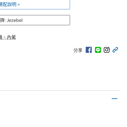
速配說明 »
牌: Jezebel
襪、內著
分享