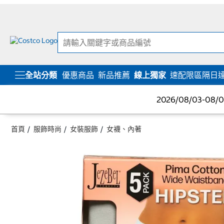
跳
跳
至
至
內
導
容
覽
選
單
全站分類
優惠商品
新品推薦
線上獨家
速配限區隔日
2026/08/03-08
首頁
服飾時尚
女裝服飾
女襪、內著