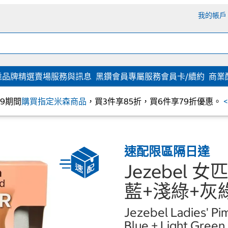
我的帳戶
達
品牌精選
賣場服務與訊息
黑鑽會員專屬服務
會員卡/續約
商業
/09期間
購買指定米森商品
，買3件享85折，買6件享79折優惠。
速配限區隔日達
Jezebel 
藍+淺綠+灰
Jezebel Ladies' Pim
Blue + Light Green