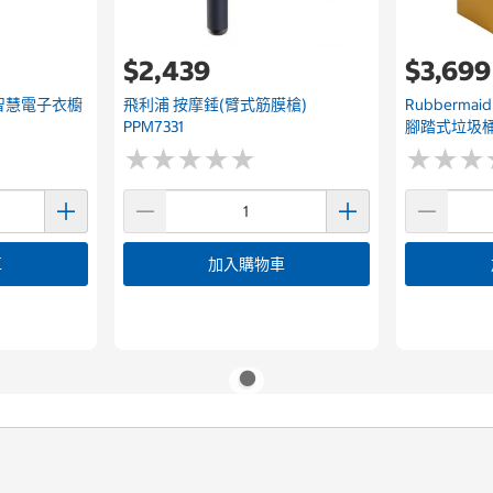
$2,439
$3,699
AI 智慧電子衣櫥
飛利浦 按摩錘(臂式筋膜槍)
Rubbermaid 
PPM7331
腳踏式垃圾桶
★
★
★
★
★
★
★
★
★
★
★
★
★
★
★
★
車
加入購物車