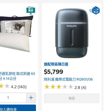
速配限區隔日達
$5,799
舒適乳膠枕 歐式斜邊 65
分 X 14公分
飛利浦 攜帶式電鬍刀 RQ901/06
★
★
★
★
★
★
★
★
★
★
★
★
★
★
4.2 (140)
2.8 (4)
缺貨
加入購物車