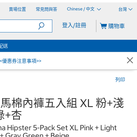
Chinese / 中文
賣場位置
常見問與答
台灣
登入/註冊
購物車
配送
<<優惠券注意事項>>
列印
女匹馬棉內褲五入組 XL 粉+淺
綠+杏
a Hipster 5-Pack Set XL Pink + Light
 + Gray Green + Beige