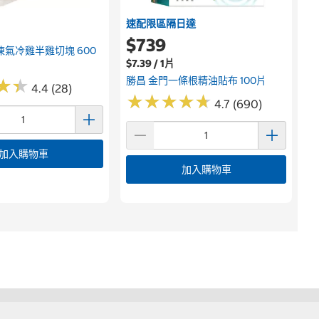
速配限區隔日達
$739
凍氣冷雞半雞切塊 600
$7.39 / 1片
勝昌 金門一條根精油貼布 100片
★
★
★
★
4.4 (28)
★
★
★
★
★
★
★
★
★
★
4.7 (690)
加入購物車
加入購物車