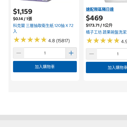
速配限區隔日達
$1,159
$469
$0.14 / 1張
$173.71 / 1公升
科克蘭 三層抽取衛生紙 120抽 X 72
入
橘子工坊 蔬果碗盤洗潔液
★
★
★
★
★
★
★
★
★
★
★
★
★
★
★
★
★
★
★
★
4.8 (15817)
4.9
加入購物車
加入購物