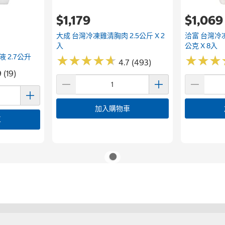
$1,179
$1,069
大成 台灣冷凍雞清胸肉 2.5公斤 X 2
洽富 台灣冷
入
公克 X 8入
 2.7公升
★
★
★
★
★
★
★
★
★
★
★
★
★
★
★
★
4.7 (493)
 (19)
加入購物車
車