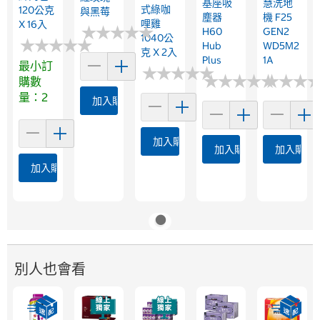
基座吸
慧洗地
式綠咖
120公克
與黑莓
塵器
機 F25
哩雞
X 16入
★
★
★
★
★
★
★
★
★
★
H60
GEN2
1040公
★
★
★
★
★
★
★
★
★
★
Hub
WD5M2
克 X 2入
Plus
1A
最小訂
★
★
★
★
★
★
★
★
★
★
★
★
★
★
★
★
★
★
★
★
★
★
★
★
★
★
購數
量：2
加入購物車
加入購物車
加入購物車
加入購物
加入購物車
別人也會看