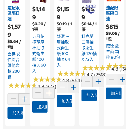
速配限
速配限
$1,14
$1,15
$1,15
區隔日
區隔日
9
9
9
達
達
$0.20 /
$0.19 / 1
$0.14 / 1
$1,57
$815
1張
張
張
$9.06 /
9
五月花
舒潔 三
科克蘭
1包
$5.64 /
極萃厚
層抽取
三層抽
威德 益
1粒
棒抽取
式衛生
取衛生
生菌 顆
式衛生
紙 100
紙 120抽
善存 女
粒 90包
紙 100
抽 X 64
X 72入
性綜合
★
★
★
★
★
★
抽 X 60
入
維他命
★
★
★
★
★
★
★
★
★
★
4.8 (158
入
錠 280
★
★
★
★
★
★
★
★
★
★
4.7 (2518)
錠
★
★
★
★
★
★
★
★
★
★
4.8 (964)
★
★
★
★
★
★
★
★
★
★
4.8 (377)
加入購物
加入購物車
加入購物車
加入購物車
加入購物車