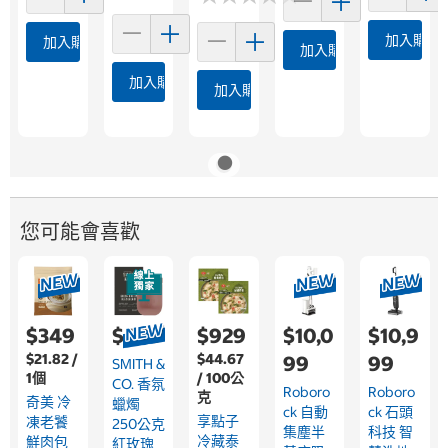
加入購物
加入購物車
加入購物車
加入購物車
加入購物車
您可能會喜歡
$349
$499
$929
$10,0
$10,9
$21.82 /
$44.67
99
99
SMITH &
1個
/ 100公
CO. 香氛
Roboro
Roboro
克
奇美 冷
蠟燭
Ck 自動
Ck 石頭
享點子
凍老饕
250公克
集塵半
科技 智
冷藏泰
鮮肉包
紅玫瑰