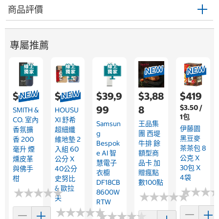
商品評價
專屬推薦
$499
$689
$39,9
$3,88
$419
$3.50 /
99
8
SMITH &
HOUSU
1包
CO. 室內
XI 舒希
Samsun
王品集
伊藤園
香氛擴
超細纖
G
團 西堤
黑豆麥
香 200
維地墊 2
Bespok
牛排 餘
茶茶包 8
毫升 煙
入組 60
E AI 智
額型商
公克 X
燻皮革
公分 X
慧電子
品卡 加
30包 X
與佛手
40公分
衣櫥
贈瘋點
4袋
柑
史努比
DF18CB
數100點
& 歐拉
★
★
★
★
★
★
★
★
★
★
★
★
★
★
★
★
8600W
★
★
★
★
★
★
★
★
★
★
夫
RTW
★
★
★
★
★
★
★
★
★
★
★
★
★
★
★
★
★
★
★
★