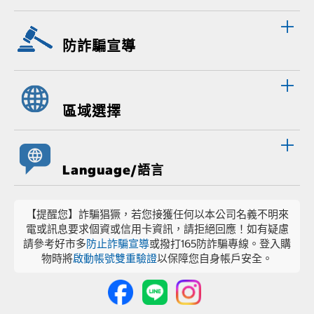
防詐騙宣導
區域選擇
Language/語言
【提醒您】詐騙猖獗，若您接獲任何以本公司名義不明來
電或訊息要求個資或信用卡資訊，請拒絕回應！如有疑慮
請參考好市多
防止詐騙宣導
或撥打165防詐騙專線。登入購
物時將
啟動帳號雙重驗證
以保障您自身帳戶安全。