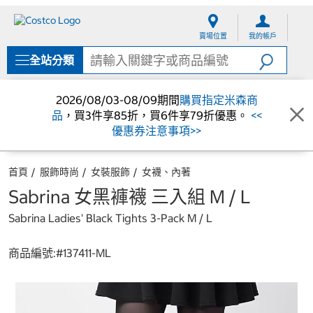
跳
跳
至
至
賣場位置
我的帳戶
內
導
容
覽
全站分類
選
單
2026/08/03-08/09期間
購買指定米森商
品
，買3件享85折，買6件享79折優惠。
<<
優惠券注意事項>>
首頁
服飾時尚
女裝服飾
女襪、內著
Sabrina 女黑褲襪 三入組 M / L
Sabrina Ladies' Black Tights 3-Pack M / L
商品編號:#
137411-ML