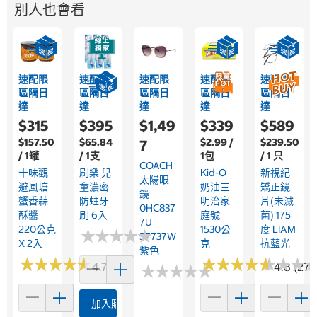
別人也會看
速配限
速配限
速配限
速配限
速配限
區隔日
區隔日
區隔日
區隔日
區隔日
達
達
達
達
達
$315
$395
$1,49
$339
$589
$157.50
$65.84
$2.99 /
$239.50
7
/ 1罐
/ 1支
1包
/ 1 只
COACH
十味觀
刷樂 兒
Kid-O
新視紀
太陽眼
避風塘
童濃密
奶油三
矯正鏡
鏡
蟹香蒜
防蛀牙
明治家
片(未滅
0HC837
酥醬
刷 6入
庭號
菌) 175
7U
220公克
1530公
度 LIAM
★
★
★
★
★
★
★
★
★
★
57737W
X 2入
克
抗藍光
紫色
★
★
★
★
★
★
★
★
★
★
★
★
★
★
★
★
★
★
★
★
★
★
★
★
★
★
4.7 (19)
4.8 (271)
★
★
★
★
★
★
★
★
★
★
加入購物車