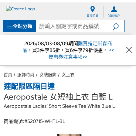
跳
跳
至
至
賣場位置
我的帳戶
內
導
容
覽
全站分類
選
單
2026/08/03-08/09期間
購買指定米森商
品
，買3件享85折，買6件享79折優惠。
<<
優惠券注意事項>>
首頁
服飾時尚
女裝服飾
女上衣
速配限區隔日達
Aeropostale 女短袖上衣 白藍 L
Aeropostale Ladies' Short Sleeve Tee White Blue L
商品編號:#
520715-WHTL-3L