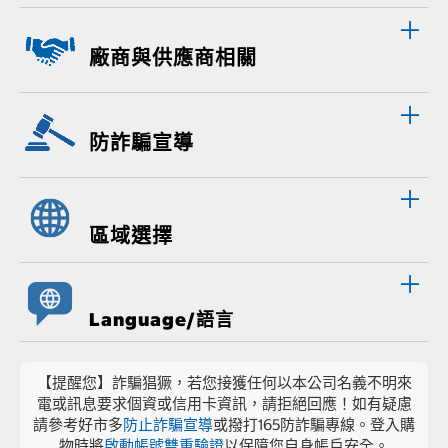
廠商與供應商相關
防詐騙宣導
區域選擇
Language/語言
【提醒您】詐騙猖獗，若您接獲任何以本公司名義不明來
電或訊息要求個資或信用卡資訊，請拒絕回應！如有疑慮
請參考好市多
防止詐騙宣導
或撥打165防詐騙專線。登入購
物時將
啟動帳號雙重驗證
以保障您自身帳戶安全。