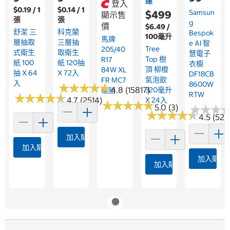
達
登入
$0.19 / 1
$0.14 / 1
Samsun
$499
顯示售
張
張
G
價
$6.49 /
舒潔 三
科克蘭
Bespok
100毫升
馬牌
層抽取
三層抽
E AI 智
Tree
205/40
式衛生
取衛生
慧電子
Top 樹
R17
紙 100
紙 120抽
衣櫥
頂 柳橙
84W XL
抽 X 64
X 72入
DF18CB
氣泡飲
FR MC7
入
8600W
★
★
★
★
★
★
★
★
★
★
4.8 (15817)
320毫升
輪胎
RTW
★
★
★
★
★
★
★
★
★
★
4.7 (2514)
X 24入
★
★
★
★
★
★
★
★
★
★
5.0 (3)
★
★
★
★
★
★
★
★
★
★
★
★
★
★
★
★
4.5 (52)
加入購物車
加入購物車
加入購物
加入購物車