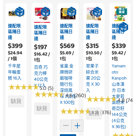
速配限
速配限
速配限
速配限
速配限
區隔日
區隔日
區隔日
區隔日
區隔日
達
達
達
達
達
$399
$569
$315
$339
$197
$24.94
$5.69 /
$10.50 /
$9.42 /
$16.42 /
/ 1個
1包
1包
1包
1包
千年屋
雀巢 金
翠果子
Yamam
百奇 巧
年輪蛋
牌微研
綜合米
Oto
克力棒
糕 16入
磨咖啡
果 20公
Kanpoh
40公克
隨行包
克 X 30
山本漢
X 12入
★
★
★
★
★
★
★
★
★
★
5.0 (5)
深焙風
入
方 日本
★
★
★
★
★
★
★
★
★
★
4.6 (260)
味 2公克
大麥若
★
★
★
★
★
★
★
★
★
★
4.8 (747
缺貨
X 100包
葉粉末 +
缺貨
奇亞籽
★
★
★
★
★
★
★
★
★
★
4.8 (376)
缺貨
144公克
(4公克
X 36包)
★
★
★
★
★
★