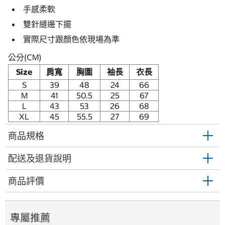
手感柔軟
雙針縫邊下擺
實際尺寸跟顏色依現場為準
公分(CM)
Size
肩寬
胸圍
袖長
衣長
S
39
48
24
66
M
41
50.5
25
67
L
43
53
26
68
XL
45
55.5
27
69
商品規格
配送及退貨說明
商品評價
專屬推薦