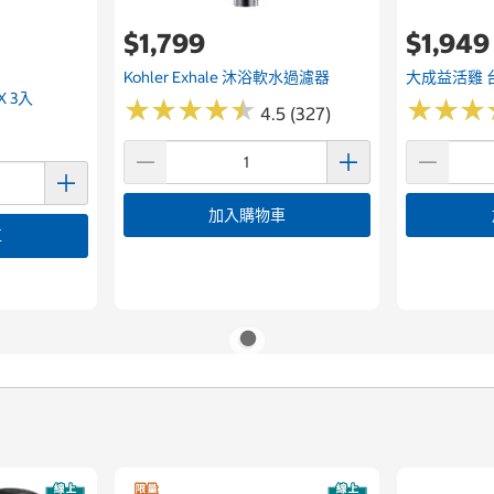
$1,799
$1,949
Kohler Exhale 沐浴軟水過濾器
大成益活雞 
X 3入
★
★
★
★
★
★
★
★
★
★
★
★
★
★
★
★
4.5 (327)
加入購物車
車