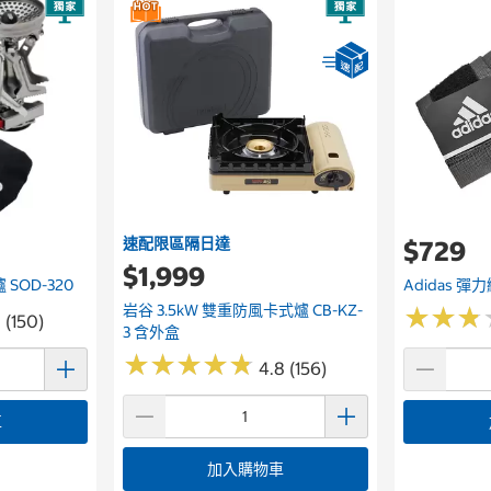
速配限區隔日達
$729
$1,999
 SOD-320
Adidas 
岩谷 3.5kW 雙重防風卡式爐 CB-KZ-
★
★
★
★
★
★
 (150)
3 含外盒
★
★
★
★
★
★
★
★
★
★
4.8 (156)
車
加入購物車