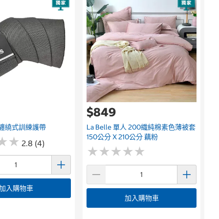
$849
彈力纏繞式訓練護帶
La Belle 單人 200織純棉素色薄被套
150公分 X 210公分 藕粉
★
★
★
★
2.8 (4)
★
★
★
★
★
★
★
★
★
★
加入購物車
加入購物車