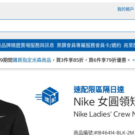
我的帳戶
達
品牌精選
賣場服務與訊息
黑鑽會員專屬服務
會員卡/續約
商業
/09期間
購買指定米森商品
，買3件享85折，買6件享79折優惠。
速配限區隔日達
Nike 女圓
Nike Ladies' Crew 
商品編號:#
1846414-BLK-2M