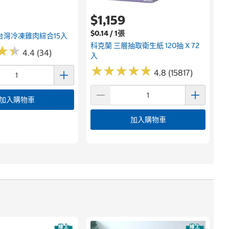
$1,159
$0.14 / 1張
台灣冷凍雞肉綜合15入
科克蘭 三層抽取衛生紙 120抽 X 72
★
★
★
★
4.4 (34)
入
★
★
★
★
★
★
★
★
★
★
4.8 (15817)
加入購物車
加入購物車