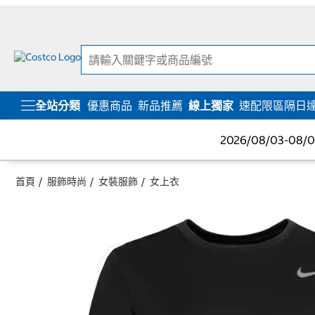
跳
跳
至
至
內
導
容
覽
選
單
全站分類
優惠商品
新品推薦
線上獨家
速配限區隔日
2026/08/03-08
首頁
服飾時尚
女裝服飾
女上衣