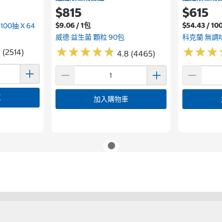
$815
$615
$9.06 / 1包
$54.43 / 1
0抽 X 64
威德 益生菌 顆粒 90包
科克蘭 無調味
★
★
★
★
★
★
★
★
★
★
★
★
★
★
★
★
 (2514)
4.8 (4465)
車
加入購物車