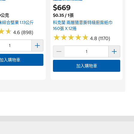
$669
00公克
$0.35 / 1張
綜合堅果 1.13公斤
科克蘭 兩層隨意撕特級廚房紙巾
160張 X 12捲
★
★
★
★
4.6 (898)
★
★
★
★
★
★
★
★
★
★
4.8 (1170)
加入購物車
加入購物車