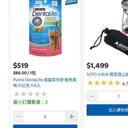
$519
$1,499
$86.50 / 1包
SOTO 3.0kW 輕型登山爐
Purina DentaLife 成貓潔牙餅 鮭魚風
★
★
★
★
★
★
★
★
★
★
4.7
味 51公克 X 6入
★
★
★
★
★
★
★
★
★
★
最小訂購數量：2
加入購物