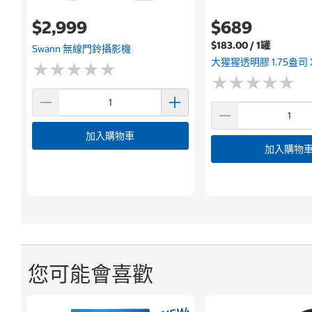
$2,999
$689
$183.00 / 1罐
Swann 無線門鈴攝影機
大猩猩透明膠 1.75盎司 
★
★
★
★
★
★
★
★
★
★
★
★
★
★
★
★
★
★
★
★
加入購物車
加入購物
您可能會喜歡