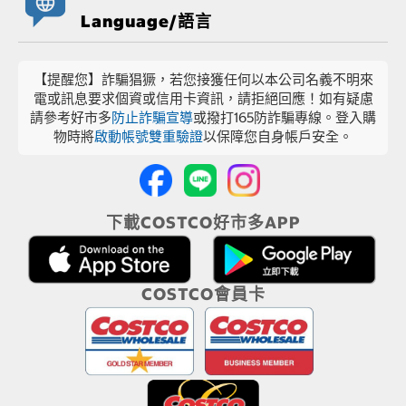
Language/語言
【提醒您】詐騙猖獗，若您接獲任何以本公司名義不明來
電或訊息要求個資或信用卡資訊，請拒絕回應！如有疑慮
請參考好市多
防止詐騙宣導
或撥打165防詐騙專線。登入購
物時將
啟動帳號雙重驗證
以保障您自身帳戶安全。
下載COSTCO好市多APP
COSTCO會員卡