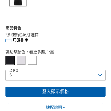
商品特色
*多種顏色尺寸選擇
尺碼指南
Select product
請點擊顏色，看更多照片:
黑
請選擇
登入顯示價格
速配說明 »