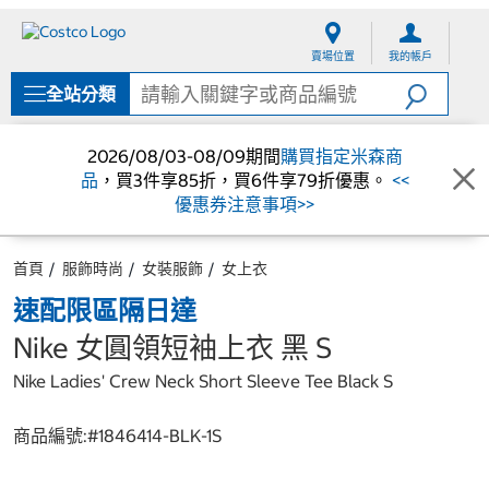
跳
跳
至
至
賣場位置
我的帳戶
內
導
容
覽
全站分類
選
單
2026/08/03-08/09期間
購買指定米森商
品
，買3件享85折，買6件享79折優惠。
<<
優惠券注意事項>>
首頁
服飾時尚
女裝服飾
女上衣
速配限區隔日達
Nike 女圓領短袖上衣 黑 S
Nike Ladies' Crew Neck Short Sleeve Tee Black S
商品編號:#
1846414-BLK-1S