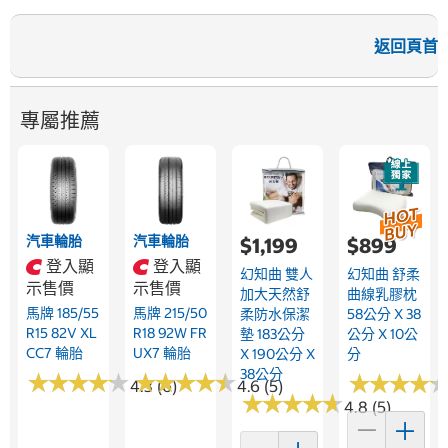
返回頁首
專屬推薦
汽車輪胎
汽車輪胎
$1,199
$899
登入顯
登入顯
幻知曲 雙人
幻知曲 舒柔
示售價
示售價
加大天然舒
曲線乳膠枕
馬牌 185/55
馬牌 215/50
柔防水保潔
58公分 X 38
R15 82V XL
R18 92W FR
墊 183公分
公分 X 10公
CC7 輪胎
UX7 輪胎
X 190公分 X
分
38公分
★
★
★
★
★
★
★
★
★
★
★
★
★
★
★
★
★
★
★
★
★
★
★
★
★
★
★
★
4.3 (6)
4.6 (5)
★
★
★
★
★
★
★
★
★
★
4.8 (5)