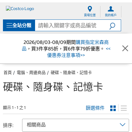
跳
跳
至
至
賣場位置
我的帳戶
內
導
容
覽
全站分類
選
單
2026/08/03-08/09期間
購買指定米森商
品
，買3件享85折，買6件享79折優惠。
<<
優惠券注意事項>>
首頁
電腦、周邊商品
硬碟、隨身碟、記憶卡
硬碟、隨身碟、記憶卡
篩選條件
顯示 1 - 1 之 1
排序: