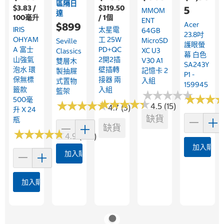
區隔日
$3.83 /
$319.50
5
MMOM
達
100毫升
/ 1個
ENT
Acer
$899
IRIS
太星電
64GB
23.8吋
OHYAM
工 25W
MicroSD
Seville
護眼螢
A 富士
PD+QC
XC U3
Classics
幕 白色
山強氣
2開2插
V30 A1
雙層木
SA243Y
泡水 環
壁插轉
記憶卡 2
製抽屜
P1 -
保無標
接器 兩
入組
式置物
159945
籤款
入組
籃架
★
★
★
★
★
★
★
★
★
★
★
★
★
★
★
★
500毫
★
★
★
★
★
★
★
★
★
★
★
★
★
★
★
★
★
★
★
★
4.5 (15)
4.7 (3)
升 X 24
缺貨
瓶
缺貨
★
★
★
★
★
★
★
★
★
★
4.9 (199)
加入購物
加入購物車
加入購物車