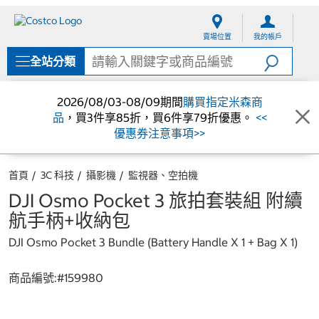
跳
跳
至
至
賣場位置
我的帳戶
內
導
容
覽
全站分類
選
單
2026/08/03-08/09期間
購買指定米森商
品
，買3件享85折，買6件享79折優惠。
<<
優惠券注意事項>>
首頁
3C 科技
攝影機
監視器、空拍機
DJI Osmo Pocket 3 旅拍套裝組 附續
航手柄+收納包
DJI Osmo Pocket 3 Bundle (Battery Handle X 1 + Bag X 1)
商品編號:#
159980