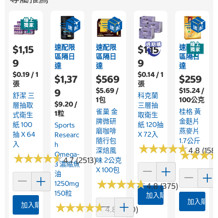
速配限
速配限
速配限
$1,15
$1,15
區隔日
區隔日
區隔日
9
9
達
達
達
$0.19 / 1
$0.14 / 1
$1,37
$569
$259
張
張
$5.69 /
$15.24 /
9
舒潔 三
科克蘭
1包
100公克
$9.20 /
層抽取
三層抽
雀巢 金
桂格 黃
1粒
式衛生
取衛生
牌微研
金麩片
紙 100
紙 120抽
Sports
磨咖啡
燕麥片
抽 X 64
X 72入
Researc
隨行包
1.7公斤
入
H
★
★
★
★
★
★
★
★
★
★
4.8 (158
深焙風
★
★
★
★
★
★
Omega-
★
★
★
★
★
★
★
★
★
★
4.7 (2513)
味 2公克
3 濃縮魚
X 100包
油
★
★
★
★
★
★
★
★
★
★
1250mg
4.8 (375)
150粒
加入購物車
加入購物
加入購物車
★
★
★
★
★
★
★
★
★
★
4.8 (360)