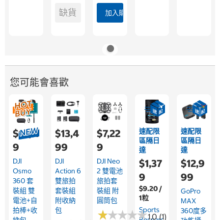
缺貨
加入購物車
您可能會喜歡
速配限
速配限
$14,11
$13,4
$7,22
區隔日
區隔日
9
99
9
達
達
DJI
DJI
DJI Neo
$1,37
$12,9
Osmo
Action 6
2 雙電池
9
99
360 套
雙旅拍
旅拍套
$9.20 /
裝組 雙
套裝組
裝組 附
GoPro
1粒
電池+自
附收納
圓筒包
MAX
Sports
拍棒+收
包
360度多
★
★
★
★
★
★
★
★
★
★
1.0 (1)
Researc
納包