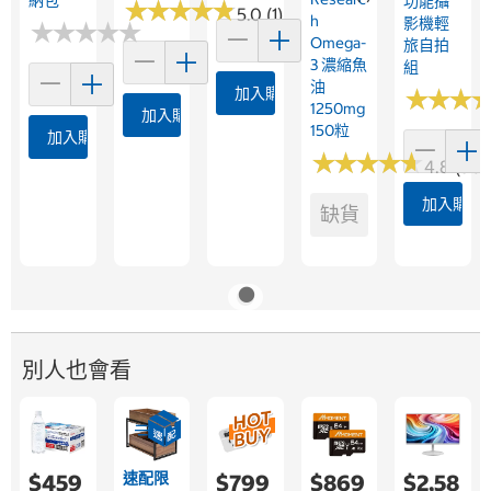
功能攝
★
★
★
★
★
★
★
★
★
★
5.0 (1)
H
影機輕
★
★
★
★
★
★
★
★
★
★
Omega-
旅自拍
3 濃縮魚
組
油
加入購物車
★
★
★
★
★
★
1250mg
加入購物車
150粒
加入購物車
★
★
★
★
★
★
★
★
★
★
4.8 (360
加入購物
缺貨
別人也會看
速配限
$459
$799
$869
$2,58