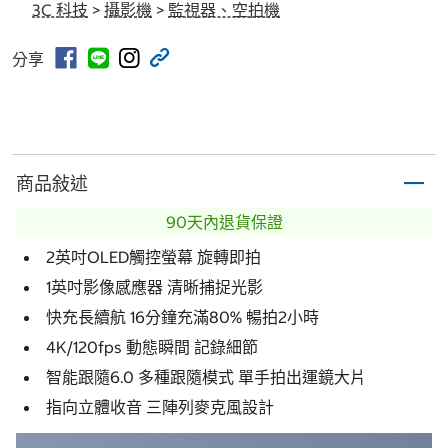
3C 科技
>
攝影機
>
監視器、空拍機
分享
商品敍述
90天內退貨保證
2英吋OLED觸控螢幕 旋轉即拍
1英吋影像感應器 清晰捕捉光影
快充長續航 16分鐘充滿80% 暢拍2小時
4K/120fps 動態瞬間 記錄細節
智能跟隨6.0 多種跟隨模式 單手拍出運鏡大片
指向立體收音 三陣列麥克風設計