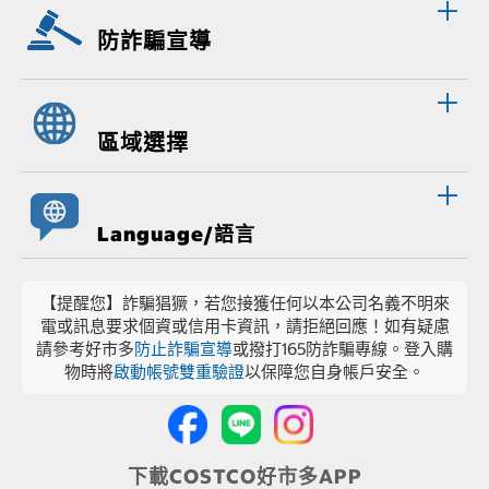
防詐騙宣導
區域選擇
Language/語言
【提醒您】詐騙猖獗，若您接獲任何以本公司名義不明來
電或訊息要求個資或信用卡資訊，請拒絕回應！如有疑慮
請參考好市多
防止詐騙宣導
或撥打165防詐騙專線。登入購
物時將
啟動帳號雙重驗證
以保障您自身帳戶安全。
下載COSTCO好市多APP