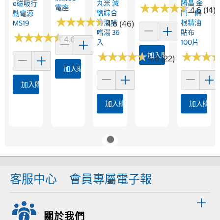
丸米 減
勝昌 金
E磁吸行
★
★
★
★
★
★
★
★
★
★
電座
4.6 (14)
鹽綜合
門一條
動電源
★
★
★
★
★
★
★
★
★
★
沖泡味
根精油
MS19
4.6 (46)
噌湯 36
貼布
★
★
★
★
★
★
★
★
★
★
4.6 (34)
入
100片
★
★
★
★
★
★
★
★
★
★
★
★
★
★
★
★
加入購物車
4.6 (22)
加入購物車
加入購物車
加入購物車
加入購物
客服中心
會員專屬電子報
關於我們