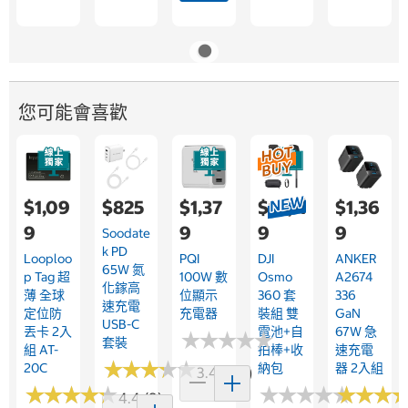
您可能會喜歡
$1,09
$825
$1,37
$14,11
$1,36
9
9
9
9
Soodate
K PD
Looploo
PQI
DJI
ANKER
65W 氮
P Tag 超
100W 數
Osmo
A2674
化鎵高
薄 全球
位顯示
360 套
336
速充電
定位防
充電器
裝組 雙
GaN
USB-C
丟卡 2入
電池+自
67W 急
★
★
★
★
★
★
★
★
★
★
套裝
組 AT-
拍棒+收
速充電
★
★
★
★
★
★
★
★
★
★
20C
納包
器 2入組
3.4 (126)
★
★
★
★
★
★
★
★
★
★
★
★
★
★
★
★
★
★
★
★
★
★
★
★
★
★
4.4 (9)