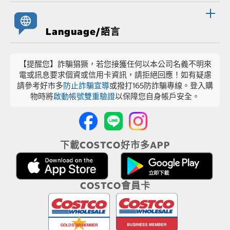
Language/語言
【提醒您】詐騙猖獗，若您接獲任何以本公司名義不明來
電或訊息要求個資或信用卡資訊，請拒絕回應！如有疑慮
請參考好市多
防止詐騙宣導
或撥打165防詐騙專線。登入購
物時將
啟動帳號雙重驗證
以保障您自身帳戶安全。
下載COSTCO好市多APP
COSTCO會員卡