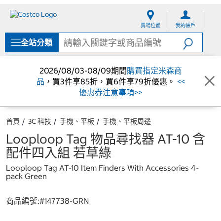
跳
跳
至
至
賣場位置
我的帳戶
內
導
容
覽
全站分類
選
單
2026/08/03-08/09期間
購買指定米森商
品
，買3件享85折，買6件享79折優惠。
<<
優惠券注意事項>>
首頁
3C 科技
手機、平板
手機、平板周邊
Looploop Tag 物品尋找器 AT-10 含
配件四入組 若草綠
Looploop Tag AT-10 Item Finders With Accessories 4-
pack Green
商品編號:#
147738-GRN