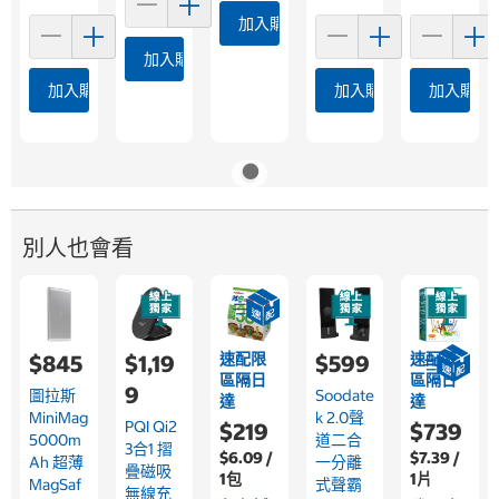
加入購物車
加入購物車
加入購物車
加入購物車
加入購物
別人也會看
速配限
速配限
$845
$1,19
$599
區隔日
區隔日
9
圖拉斯
Soodate
達
達
MiniMag
K 2.0聲
PQI Qi2
$219
$739
5000m
道二合
3合1 摺
$6.09 /
$7.39 /
Ah 超薄
一分離
疊磁吸
1包
1片
MagSaf
式聲霸
無線充