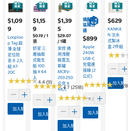
速配限
$1,09
$1,15
$1,39
$629
區隔日
9
9
5
KANKA
達
N 注水
$0.19 / 1
$29.07
Looploo
$899
式製冰
張
/ 1罐
P Tag 超
盒 2件組
Apple
舒潔 三
安控 通
薄 全球
240W
★
★
★
★
★
★
層抽取
用洩壓
定位防
USB-C
式衛生
裝置瓦
丟卡 2入
充電連
紙 100
斯罐
組 AT-
接線 (2
抽 X 64
MCRV-
20C
公尺)
入
203 250
★
★
★
★
★
★
★
★
★
★
4.4 (9)
★
★
★
★
★
★
★
★
★
★
加入購物
公克 X
★
★
★
★
★
★
★
★
★
★
5.0 (28)
4.7 (2518)
48入
★
★
★
★
★
★
★
★
★
★
4.8 (212)
加入購物車
加入購物車
加入購物車
加入購物車