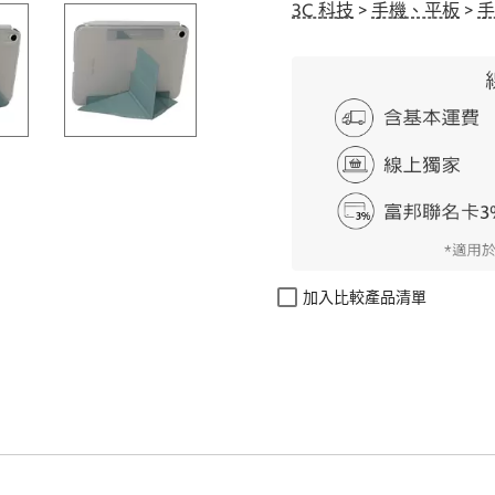
3C 科技
>
手機、平板
>
手
加入比較產品清單