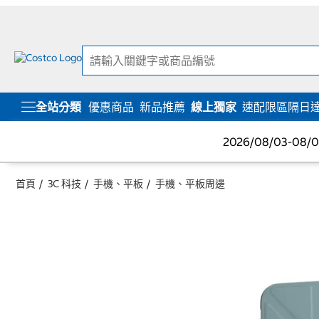
跳
跳
至
至
內
導
容
覽
選
單
全站分類
優惠商品
新品推薦
線上獨家
速配限區隔日
2026/08/03-08
首頁
3C 科技
手機、平板
手機、平板周邊