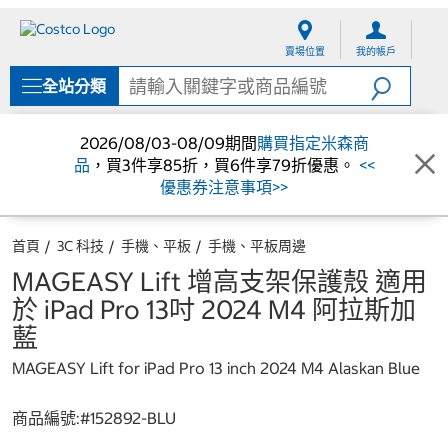
跳
跳
至
至
賣場位置
我的帳戶
內
導
容
覽
全站分類
選
單
2026/08/03-08/09期間
購買指定米森商
品
，買3件享85折，買6件享79折優惠。
<<
優惠券注意事項>>
首頁
3C 科技
手機、平板
手機、平板周邊
MAGEASY Lift 增高支架保護殼 適用
於 iPad Pro 13吋 2024 M4 阿拉斯加
藍
MAGEASY Lift for iPad Pro 13 inch 2024 M4 Alaskan Blue
商品編號:#
152892-BLU