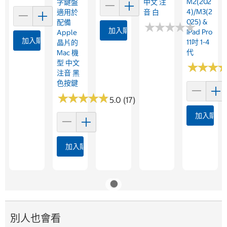
M2(202
字鍵盤
中文 注
4)/M3(2
適用於
音 白
025) &
配備
★
★
★
★
★
★
★
★
★
★
加入購物車
IPad Pro
Apple
加入購物車
11吋 1-4
晶片的
代
Mac 機
型 中文
★
★
★
★
★
★
注音 黑
色按鍵
★
★
★
★
★
★
★
★
★
★
5.0 (17)
加入購物
加入購物車
別人也會看