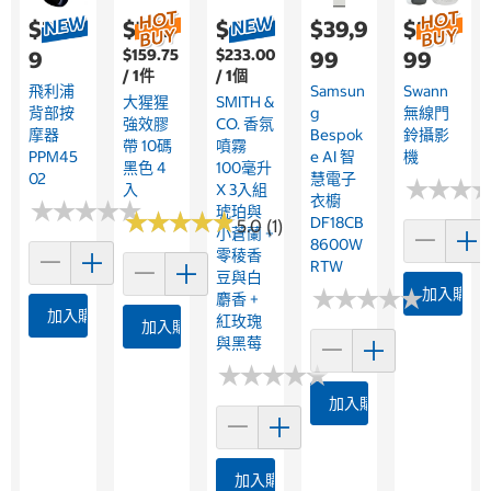
$3,89
$799
$699
$39,9
$2,9
$159.75
$233.00
9
99
99
/ 1件
/ 1個
飛利浦
Samsun
Swann
大猩猩
SMITH &
背部按
G
無線門
強效膠
CO. 香氛
摩器
Bespok
鈴攝影
帶 10碼
噴霧
PPM45
E AI 智
機
黑色 4
100毫升
02
慧電子
★
★
★
★
★
★
入
X 3入組
衣櫥
★
★
★
★
★
★
★
★
★
★
琥珀與
★
★
★
★
★
★
★
★
★
★
DF18CB
5.0 (1)
小蒼蘭 +
8600W
零稜香
RTW
豆與白
★
★
★
★
★
★
★
★
★
★
加入購物
麝香 +
加入購物車
紅玫瑰
加入購物車
與黑莓
★
★
★
★
★
★
★
★
★
★
加入購物車
加入購物車