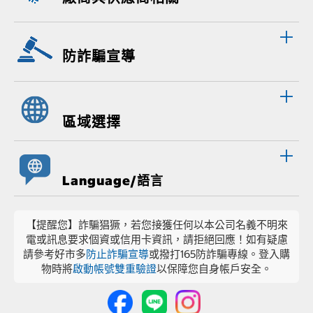
防詐騙宣導
區域選擇
Language/語言
【提醒您】詐騙猖獗，若您接獲任何以本公司名義不明來
電或訊息要求個資或信用卡資訊，請拒絕回應！如有疑慮
請參考好市多
防止詐騙宣導
或撥打165防詐騙專線。登入購
物時將
啟動帳號雙重驗證
以保障您自身帳戶安全。