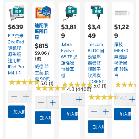
速配限
$639
$3,81
$3,4
$1,22
區隔日
9
49
9
EiP 奈米
達
2膜 IPad
Jabra
Tescom
羅技
$815
類紙膜
Evolve
BLDC 自
MK470
$9.06 /
原彩版
65 TE 通
動變壓
無線鍵
1包
適用於
話降噪
摺疊修
盤滑鼠
威德 益
IPad Pro
無線耳
護離子
組 珍珠
生菌 顆
M4 11吋
機
吹風機
白
粒 90包
★
★
★
★
★
★
★
★
★
★
TD866T
5.0 (1)
★
★
★
★
★
★
★
★
★
★
★
★
★
★
★
★
5.0 (1)
★
★
★
★
★
★
★
★
★
★
W
4.8 (4468)
★
★
★
★
★
★
★
★
★
★
4.5 (38)
加入購物車
加入購物車
加入購物
加入購物車
加入購物車