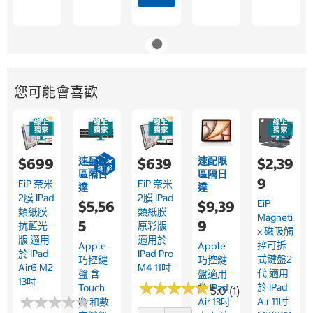
您可能會喜歡
速配限
速配限
$699
$639
$2,39
區隔日
區隔日
9
EiP 奈米
EiP 奈米
達
達
2膜 IPad
2膜 IPad
EiP
$5,56
$9,39
類紙膜
類紙膜
Magneti
5
9
抗藍光
原彩版
X 磁吸觸
版 適用
適用於
控可拆
Apple
Apple
於 IPad
IPad Pro
式鍵盤2
巧控鍵
巧控鍵
Air6 M2
M4 11吋
代 適用
盤 含
盤適用
13吋
★
★
★
★
★
★
★
★
★
★
於 IPad
Touch
於 IPad
5.0 (1)
★
★
★
★
★
★
★
★
★
★
Air 11吋
ID 和數
Air 13吋