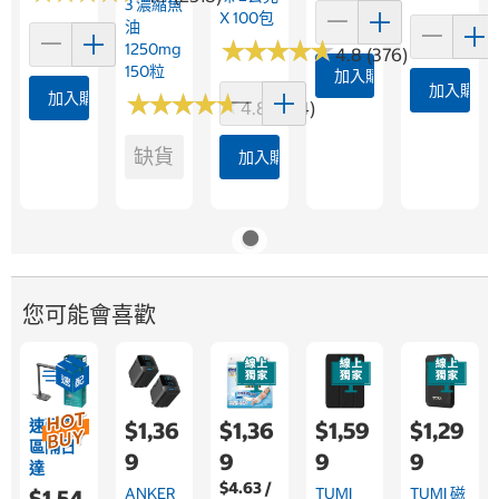
3 濃縮魚
X 100包
油
★
★
★
★
★
★
★
★
★
★
1250mg
4.8 (376)
150粒
加入購物車
加入購物
加入購物車
★
★
★
★
★
★
★
★
★
★
4.8 (364)
缺貨
加入購物車
您可能會喜歡
速配限
$1,36
$1,36
$1,59
$1,29
區隔日
9
9
9
9
達
$4.63 /
ANKER
TUMI
TUMI 磁
$1,54