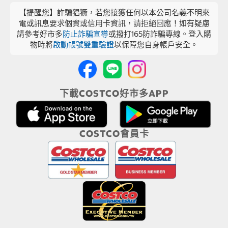
【提醒您】詐騙猖獗，若您接獲任何以本公司名義不明來
電或訊息要求個資或信用卡資訊，請拒絕回應！如有疑慮
請參考好市多
防止詐騙宣導
或撥打165防詐騙專線。登入購
物時將
啟動帳號雙重驗證
以保障您自身帳戶安全。
下載COSTCO好市多APP
COSTCO會員卡