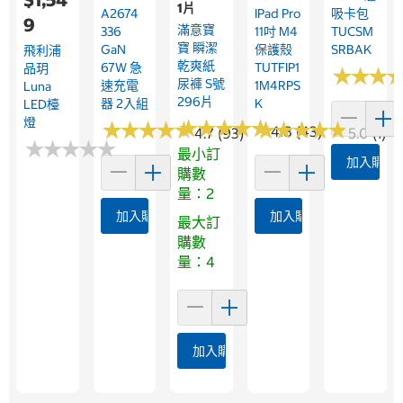
1片
A2674
IPad Pro
吸卡包
9
滿意寶
336
11吋 M4
TUCSM
寶 瞬潔
GaN
保護殼
SRBAK
飛利浦
乾爽紙
67W 急
TUTFIP1
品玥
★
★
★
★
★
★
尿褲 S號
速充電
1M4RPS
Luna
296片
器 2入組
K
LED檯
燈
★
★
★
★
★
★
★
★
★
★
★
★
★
★
★
★
★
★
★
★
★
★
★
★
★
★
★
★
★
★
4.8 (43)
4.7 (93)
5.0 (1)
★
★
★
★
★
★
★
★
★
★
最小訂
加入購物
購數
量：2
加入購物車
加入購物車
最大訂
購數
量：4
加入購物車