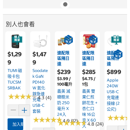
別人也會看
速配限
速配限
速配限
$1,29
$1,47
區隔日
區隔日
區隔日
9
9
達
達
達
TUMI 磁
Soodate
$239
$285
$899
吸卡包
K GaN
$3.99 /
$4.75 /
Apple
TUCSM
PD140
100毫升
1包
240W
SRBAK
W 氮化
義美 減
義美 雙
USB-C
鎵急速
★
★
★
★
★
★
★
★
★
★
糖糙米
果仁煎
4.3 (4)
充電連
充電
奶 250
餅花生 +
接線 (2
USB-C
毫升 X
杏仁口
公尺)
套裝
24入
味 16公
★
★
★
★
★
★
★
★
★
★
★
★
★
★
★
★
克 X 60
4.9 (12)
★
★
★
★
★
★
★
★
★
★
4.8 (24)
加入購物車
入