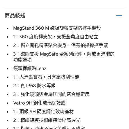
商品敍述
MagStand 360 M 磁吸旋轉支架防摔手機殼
1：360 度旋轉支架，支援全角度自由站立
2：獨立開孔精準貼合機身，保有拍攝操控手感
3：磁圈支援 MagSafe 全系列配件，解放更進階的
功能選項
鏡頭保護貼Lenz
1：人造藍寶石，具有高抗刮性能
2：真 IP68 防水等級
3：強化鏡頭與金屬匡間的密合穩定度
Vetro 9H 鋼化玻璃保護膜
1：頂級 9H 硬度鋼化玻璃基材
2：精細鍍膜技術維持清晰高透光
3：指紋、油渣及汗水等髒污不殘留