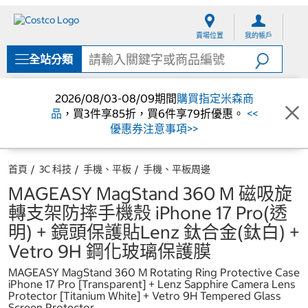
跳
跳
至
至
賣場位置
我的帳戶
內
導
容
覽
全站分類
選
單
2026/08/03-08/09期間
購買指定米森商
品
，買3件享85折，買6件享79折優惠。
<<
優惠券注意事項>>
首頁
3C 科技
手機、平板
手機、平板周邊
MAGEASY MagStand 360 M 磁吸旋
轉支架防摔手機殼 iPhone 17 Pro(透
明) + 鏡頭保護貼Lenz 鈦合金(鈦白) +
Vetro 9H 鋼化玻璃保護膜
MAGEASY MagStand 360 M Rotating Ring Protective Case
iPhone 17 Pro [Transparent] + Lenz Sapphire Camera Lens
Protector [Titanium White] + Vetro 9H Tempered Glass
Screen Protector