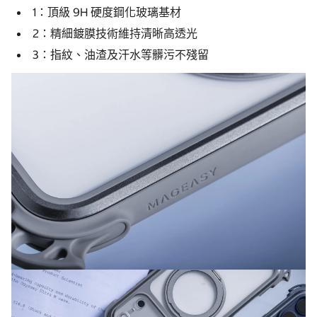
1：頂級 9H 硬度鋼化玻璃基材
2：精細鍍膜技術維持清晰高透光
3：指紋、油渣及汗水等髒污不殘留