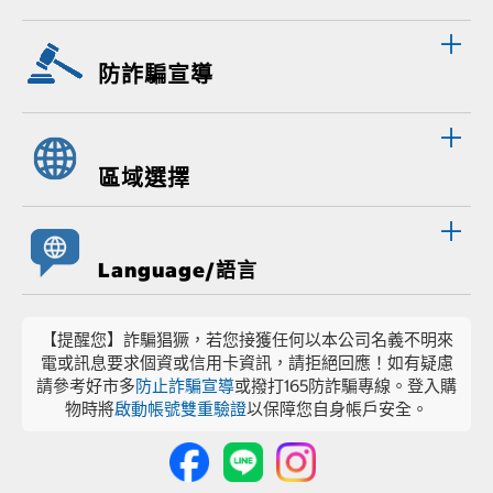
防詐騙宣導
區域選擇
Language/語言
【提醒您】詐騙猖獗，若您接獲任何以本公司名義不明來
電或訊息要求個資或信用卡資訊，請拒絕回應！如有疑慮
請參考好市多
防止詐騙宣導
或撥打165防詐騙專線。登入購
物時將
啟動帳號雙重驗證
以保障您自身帳戶安全。