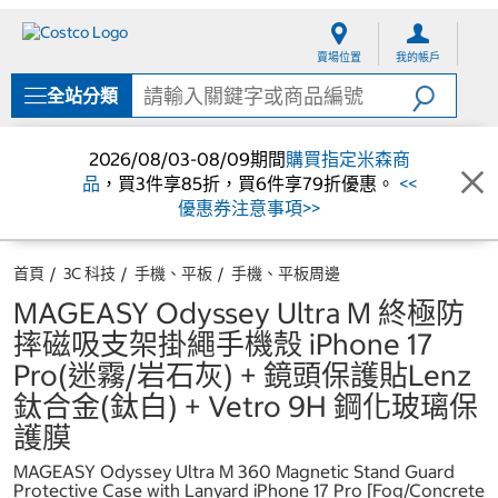
跳
跳
至
至
賣場位置
我的帳戶
內
導
容
覽
全站分類
選
單
2026/08/03-08/09期間
購買指定米森商
品
，買3件享85折，買6件享79折優惠。
<<
優惠券注意事項>>
首頁
3C 科技
手機、平板
手機、平板周邊
MAGEASY Odyssey Ultra M 終極防
摔磁吸支架掛繩手機殼 iPhone 17
Pro(迷霧/岩石灰) + 鏡頭保護貼Lenz
鈦合金(鈦白) + Vetro 9H 鋼化玻璃保
護膜
MAGEASY Odyssey Ultra M 360 Magnetic Stand Guard
Protective Case with Lanyard iPhone 17 Pro [Fog/Concrete