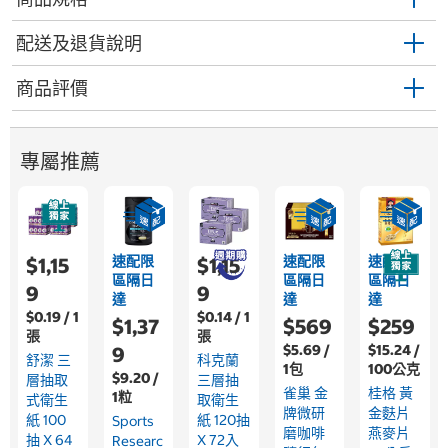
配送及退貨說明
商品評價
專屬推薦
速配限
速配限
速配限
$1,15
$1,15
區隔日
區隔日
區隔日
9
9
達
達
達
$0.19 / 1
$0.14 / 1
$1,37
$569
$259
張
張
$5.69 /
$15.24 /
9
舒潔 三
科克蘭
1包
100公克
$9.20 /
層抽取
三層抽
雀巢 金
桂格 黃
1粒
式衛生
取衛生
牌微研
金麩片
紙 100
紙 120抽
Sports
磨咖啡
燕麥片
抽 X 64
X 72入
Researc