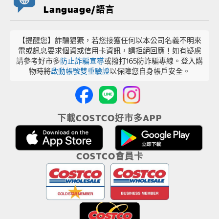
Language/語言
【提醒您】詐騙猖獗，若您接獲任何以本公司名義不明來
電或訊息要求個資或信用卡資訊，請拒絕回應！如有疑慮
請參考好市多
防止詐騙宣導
或撥打165防詐騙專線。登入購
物時將
啟動帳號雙重驗證
以保障您自身帳戶安全。
下載COSTCO好市多APP
COSTCO會員卡