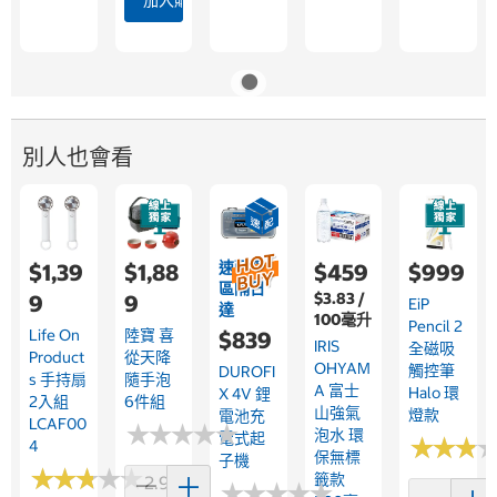
加入購物車
別人也會看
速配限
$1,39
$1,88
$459
$999
區隔日
$3.83 /
9
9
EiP
達
100毫升
Pencil 2
Life On
陸寶 喜
$839
IRIS
全磁吸
Product
從天降
OHYAM
觸控筆
DUROFI
S 手持扇
隨手泡
A 富士
Halo 環
X 4V 鋰
2入組
6件組
山強氣
燈款
電池充
LCAF00
★
★
★
★
★
★
★
★
★
★
泡水 環
電式起
★
★
★
★
★
★
4
保無標
子機
★
★
★
★
★
★
★
★
★
★
籤款
2.9 (7)
★
★
★
★
★
★
★
★
★
★