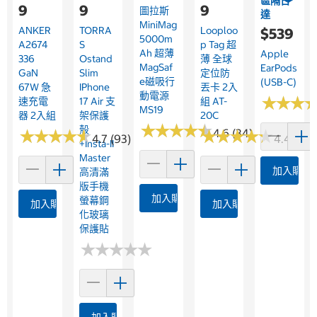
區隔日
9
9
9
圖拉斯
達
MiniMag
ANKER
TORRA
Looploo
$539
5000m
A2674
S
P Tag 超
Ah 超薄
Apple
336
Ostand
薄 全球
MagSaf
EarPods
GaN
Slim
定位防
E磁吸行
(USB-C)
67W 急
IPhone
丟卡 2入
動電源
★
★
★
★
★
★
速充電
17 Air 支
組 AT-
MS19
器 2入組
架保護
20C
★
★
★
★
★
★
★
★
★
★
殼
★
★
★
★
★
★
★
★
★
★
★
★
4.6 (34)
★
★
★
★
★
★
★
★
4.7 (93)
4.4 (9)
+Insta-II
Master
加入購物
高清滿
版手機
加入購物車
螢幕鋼
加入購物車
加入購物車
化玻璃
保護貼
★
★
★
★
★
★
★
★
★
★