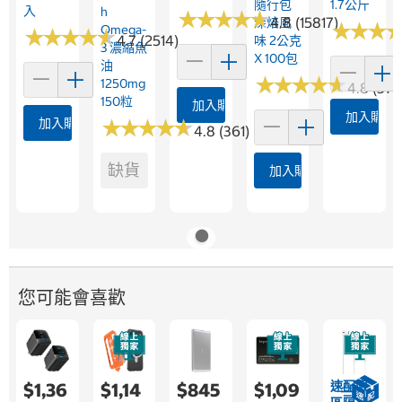
隨行包
1.7公斤
入
H
★
★
★
★
★
★
★
★
★
★
4.8 (15817)
深焙風
★
★
★
★
★
★
Omega-
★
★
★
★
★
★
★
★
★
★
4.7 (2514)
味 2公克
3 濃縮魚
X 100包
油
★
★
★
★
★
★
★
★
★
★
1250mg
4.8 (376
150粒
加入購物車
加入購物
加入購物車
★
★
★
★
★
★
★
★
★
★
4.8 (361)
缺貨
加入購物車
您可能會喜歡
速配限
$1,36
$1,14
$845
$1,09