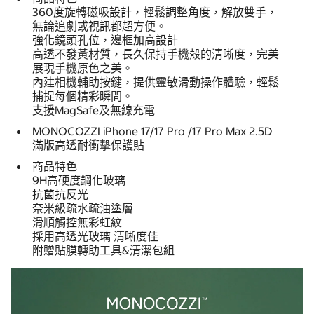
360度旋轉磁吸設計，輕鬆調整角度，解放雙手，
無論追劇或視訊都超方便。
強化鏡頭孔位，邊框加高設計
高透不發黃材質，長久保持手機殼的清晰度，完美
展現手機原色之美。
內建相機輔助按鍵，提供靈敏滑動操作體驗，輕鬆
捕捉每個精彩瞬間。
支援MagSafe及無線充電
MONOCOZZI iPhone 17/17 Pro /17 Pro Max 2.5D
滿版高透耐衝擊保護貼
商品特色
9H高硬度鋼化玻璃
抗菌抗反光
奈米級疏水疏油塗層
滑順觸控無彩虹紋
採用高透光玻璃 清晰度佳
附贈貼膜轉助工具&清潔包組