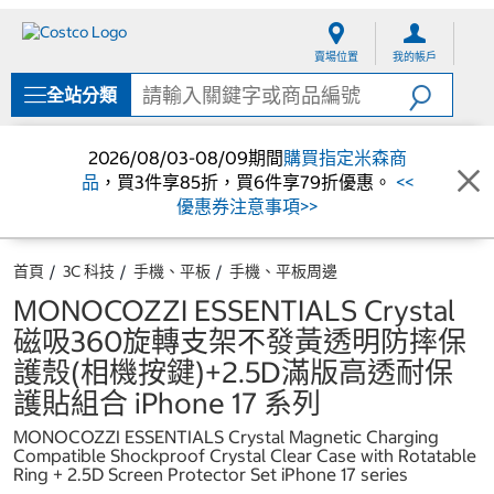
跳
跳
至
至
賣場位置
我的帳戶
內
導
容
覽
全站分類
選
單
2026/08/03-08/09期間
購買指定米森商
品
，買3件享85折，買6件享79折優惠。
<<
優惠券注意事項>>
首頁
3C 科技
手機、平板
手機、平板周邊
MONOCOZZI ESSENTIALS Crystal
磁吸360旋轉支架不發黃透明防摔保
護殼(相機按鍵)+2.5D滿版高透耐保
護貼組合 iPhone 17 系列
MONOCOZZI ESSENTIALS Crystal Magnetic Charging
Compatible Shockproof Crystal Clear Case with Rotatable
Ring + 2.5D Screen Protector Set iPhone 17 series