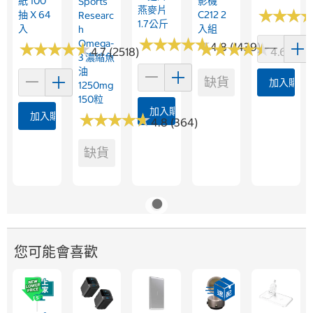
紙 100
影機
Sports
燕麥片
★
★
★
★
★
★
抽 X 64
C212 2
Researc
1.7公斤
入
入組
H
★
★
★
★
★
★
★
★
★
★
Omega-
★
★
★
★
★
★
★
★
★
★
★
★
★
★
★
★
★
★
★
★
4.8 (1439)
4.7 (2518)
4.6 (165)
3 濃縮魚
油
缺貨
加入購物
1250mg
150粒
加入購物車
加入購物車
★
★
★
★
★
★
★
★
★
★
4.8 (364)
缺貨
您可能會喜歡