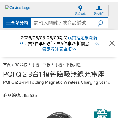
跳
跳
至
至
賣場位置
我的帳戶
內
導
容
覽
全站分類
選
單
2026/08/03-08/09期間
購買指定米森商
品
，買3件享85折，買6件享79折優惠。
<<
優惠券注意事項>>
首頁
3C 科技
手機、平板
手機、平板周邊
PQI Qi2 3合1 摺疊磁吸無線充電座
PQI Qi2 3-in-1 Folding Magnetic Wireless Charging Stand
商品編號:#
155535