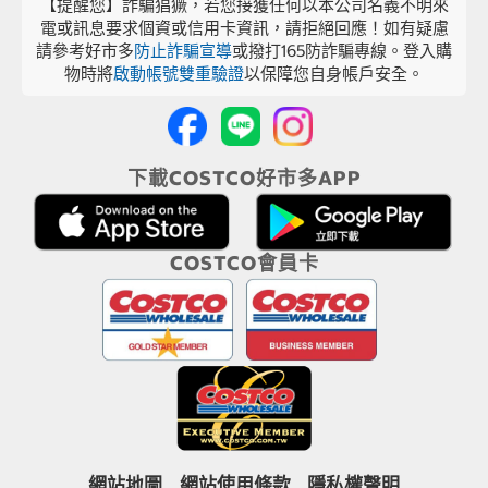
【提醒您】詐騙猖獗，若您接獲任何以本公司名義不明來
電或訊息要求個資或信用卡資訊，請拒絕回應！如有疑慮
請參考好市多
防止詐騙宣導
或撥打165防詐騙專線。登入購
物時將
啟動帳號雙重驗證
以保障您自身帳戶安全。
下載COSTCO好市多APP
COSTCO會員卡
網站地圖
網站使用條款
隱私權聲明