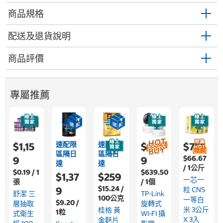
商品規格
配送及退貨說明
商品評價
專屬推薦
速配限
速配限
$1,15
$1,59
$755
區隔日
區隔日
$66.67
9
9
達
達
/ 1公斤
$0.19 / 1
$639.50
$1,37
$259
一芯一
張
/ 1個
$15.24 /
9
粒 CNS
舒潔 三
TP-Link
100公克
一等白
$9.20 /
層抽取
旋轉式
米 3公斤
桂格 黃
1粒
式衛生
WI-FI 攝
X 3入
金麩片