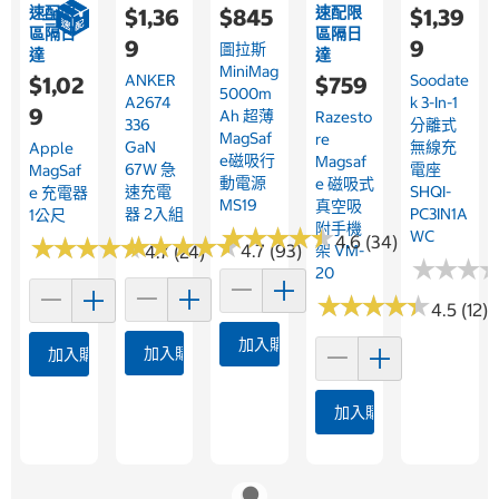
速配限
速配限
$1,36
$845
$1,39
區隔日
區隔日
9
9
圖拉斯
達
達
MiniMag
ANKER
Soodate
$1,02
$759
5000m
A2674
K 3-In-1
9
Ah 超薄
Razesto
336
分離式
MagSaf
Re
GaN
無線充
Apple
E磁吸行
Magsaf
67W 急
電座
MagSaf
動電源
E 磁吸式
速充電
SHQI-
E 充電器
MS19
真空吸
器 2入組
PC3IN1A
1公尺
附手機
★
★
★
★
★
★
★
★
★
★
WC
★
★
★
★
★
★
★
★
★
★
4.6 (34)
★
★
★
★
★
★
★
★
★
★
4.7 (93)
4.7 (24)
架 VM-
★
★
★
★
★
★
20
★
★
★
★
★
★
★
★
★
★
4.5 (12)
加入購物車
加入購物車
加入購物車
加入購物車