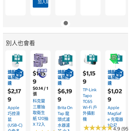
加入購物車
別人也會看
速配限
速配限
速配限
$1,15
$1,15
區隔日
區隔日
區隔日
9
9
達
達
達
$0.14 / 1
TP-Link
$2,17
$6,19
$1,02
張
Tapo
9
9
9
科克蘭
TC65
三層抽
Wi-Fi 戶
Apple
Brita On
Apple
取衛生
外攝影
巧控滑
Tap 龍
MagSaf
紙 120抽
機
鼠
頭式濾
E 充電器
X 72入
(USB‑C)
水器濾
1公尺
★
★
★
★
★
★
★
★
★
★
4.9 (95)