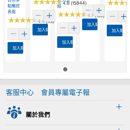
白色多
芯 六入
★
★
★
★
★
★
★
★
★
★
★
★
★
★
★
★
4.8 (15844)
點觸控
組
表面
★
★
★
★
★
★
★
★
★
★
4.7 (153)
★
★
★
★
★
★
★
★
★
★
4.4 (35)
加入購物車
加入購物車
加入購物
加入購物車
加入購物車
客服中心
會員專屬電子報
關於我們