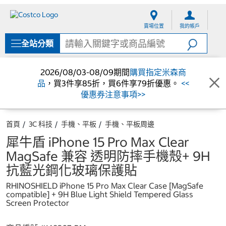
跳
跳
至
至
賣場位置
我的帳戶
內
導
容
覽
全站分類
選
單
2026/08/03-08/09期間
購買指定米森商
品
，買3件享85折，買6件享79折優惠。
<<
優惠券注意事項>>
首頁
3C 科技
手機、平板
手機、平板周邊
犀牛盾 iPhone 15 Pro Max Clear
MagSafe 兼容 透明防摔手機殼+ 9H
抗藍光鋼化玻璃保護貼
RHINOSHIELD iPhone 15 Pro Max Clear Case [MagSafe
compatible] + 9H Blue Light Shield Tempered Glass
Screen Protector