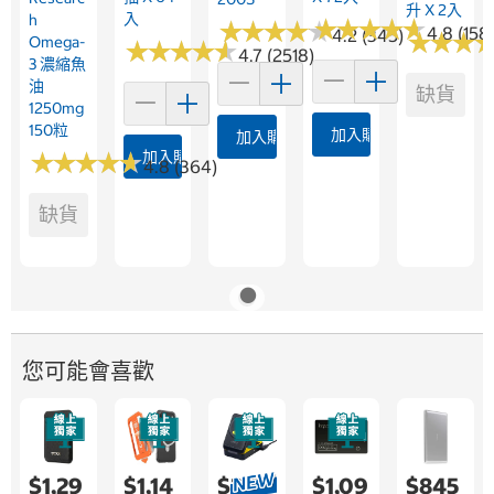
升 X 2入
入
H
★
★
★
★
★
★
★
★
★
★
★
★
★
★
★
★
★
★
★
★
4.8 (158
4.2 (345)
★
★
★
★
★
★
Omega-
★
★
★
★
★
★
★
★
★
★
4.7 (2518)
3 濃縮魚
油
缺貨
1250mg
150粒
加入購物車
加入購物車
★
★
★
★
★
★
★
★
★
★
加入購物車
4.8 (364)
缺貨
您可能會喜歡
$1,29
$1,14
$2,19
$1,09
$845