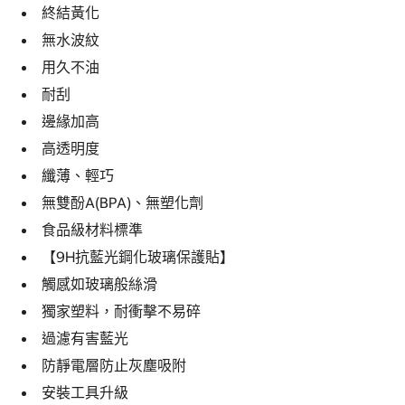
終結黃化
無水波紋
用久不油
耐刮
邊緣加高
高透明度
纖薄、輕巧
無雙酚A(BPA)、無塑化劑
食品級材料標準
【9H抗藍光鋼化玻璃保護貼】
觸感如玻璃般絲滑
獨家塑料，耐衝擊不易碎
過濾有害藍光
防靜電層防止灰塵吸附
安裝工具升級