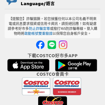
Language/語言
【提醒您】詐騙猖獗，若您接獲任何以本公司名義不明來
電或訊息要求個資或信用卡資訊，請拒絕回應！如有疑慮
請參考好市多
防止詐騙宣導
或撥打165防詐騙專線。登入購
物時將
啟動帳號雙重驗證
以保障您自身帳戶安全。
下載COSTCO好市多APP
COSTCO會員卡