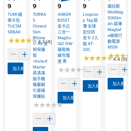
9
9
9
9
圖拉斯
MiniMag
TUMI 磁
TORRA
ANKER
Looploo
5000m
吸卡包
S
B2557
P Tag 超
Ah 超薄
TUCSM
Ostand
皮卡丘
薄 全球
MagSaf
SRBAK
Slim
三合一
定位防
E磁吸行
IPhone
MagGo
丟卡 2入
★
★
★
★
★
★
★
★
★
★
4.3 (4)
動電源
17 Air 支
Qi2 15W
組 AT-
MS19
架保護
磁吸無
20C
★
★
★
★
★
★
殼
線充電
★
★
★
★
★
★
★
★
★
★
4.4 (9)
+Insta-II
座 黑
Master
★
★
★
★
★
★
★
★
★
★
加入購物車
高清滿
版手機
加入購物
螢幕鋼
加入購物車
化玻璃
保護貼
加入購物車
★
★
★
★
★
★
★
★
★
★