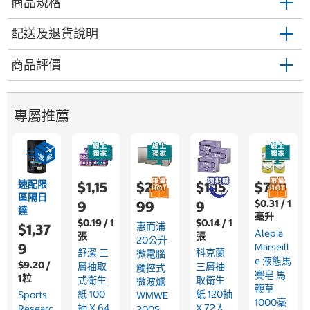
商品規格
配送及退貨說明
商品評價
專屬推薦
速配限
$1,15
$2,4
$1,15
$779
區隔日
$0.31 / 1
9
99
9
達
毫升
$0.19 / 1
$0.14 / 1
惠而浦
$1,37
Alepia
張
張
20公升
9
Marseill
舒潔 三
科克蘭
微電腦
E 液態馬
$9.20 /
層抽取
三層抽
觸控式
賽皂 馬
1粒
式衛生
取衛生
微波爐
鞭草
紙 100
紙 120抽
Sports
WMWE
1000毫
抽 X 64
X 72入
Researc
200S