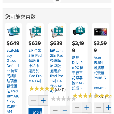
您可能會喜歡
$649
$639
$639
$3,19
$2,59
9
9
SwitchE
EiP 奈米
EiP 奈米
Asy
2膜 IPad
2膜 IPad
創見
Acer
Glass
類紙膜
類紙膜
DrivePr
15.6吋
Defend
原彩版
原彩版
O 20 機
可攜帶
Er 抗藍
適用於
適用於
車行車
式螢幕
光鋼化
IPad Pro
IPad Pro
記錄器
PM161Q
玻璃螢
M4 13吋
11吋 1-4
附 64G
J -
幕保護
代 & Air
★
★
★
★
★
★
★
★
★
★
記憶卡
1884152
5.0 (1)
貼 IPad
4/5
★
★
★
★
★
★
★
★
★
★
★
★
★
★
★
★
11吋 A16
3.7 (7)
★
★
★
★
★
★
★
★
★
★
/ IPad
10.9吋
A14
加入購物車