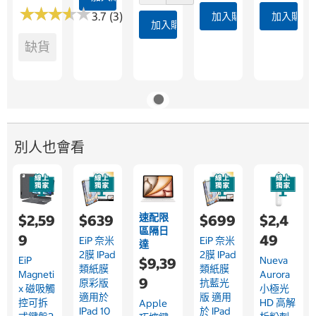
★
★
★
★
★
★
★
★
★
★
3.7 (3)
加入購物車
加入購物
加入購物車
缺貨
別人也會看
速配限
$2,59
$639
$699
$2,4
區隔日
9
49
EiP 奈米
EiP 奈米
達
2膜 IPad
2膜 IPad
EiP
Nueva
$9,39
類紙膜
類紙膜
Magneti
Aurora
9
原彩版
抗藍光
X 磁吸觸
小極光
適用於
版 適用
控可拆
HD 高解
Apple
IPad 10
於 IPad