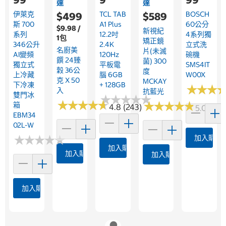
達
達
伊萊克
TCL TAB
BOSCH
$499
$589
斯 700
A1 Plus
60公分
$9.98 /
新視紀
系列
12.2吋
4系列獨
1包
矯正鏡
346公升
2.4K
立式洗
名廚美
片(未滅
AI變頻
120Hz
碗機
饌 24臻
菌) 300
獨立式
平板電
SMS4IT
穀 36公
度
上冷藏
腦 6GB
W00X
克 X 50
MCKAY
下冷凍
+ 128GB
★
★
★
★
★
★
入
抗藍光
雙門冰
★
★
★
★
★
★
★
★
★
★
★
★
★
★
★
★
★
★
★
★
★
★
★
★
★
★
★
★
★
★
箱
4.8 (243)
5.0 (1)
EBM34
02L-W
★
★
★
★
★
★
★
★
★
★
加入購物
加入購物車
加入購物車
加入購物車
加入購物車