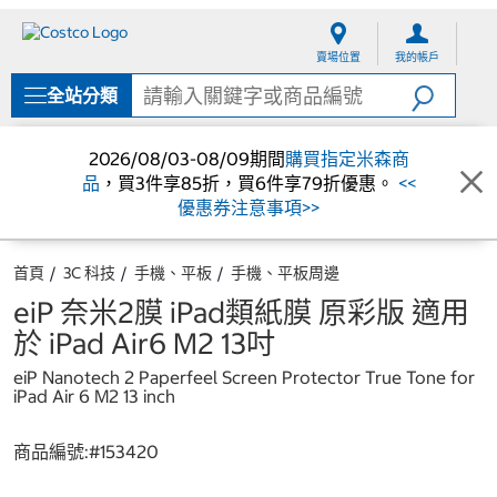
跳
跳
至
至
賣場位置
我的帳戶
內
導
容
覽
全站分類
選
單
2026/08/03-08/09期間
購買指定米森商
品
，買3件享85折，買6件享79折優惠。
<<
優惠券注意事項>>
首頁
3C 科技
手機、平板
手機、平板周邊
eiP 奈米2膜 iPad類紙膜 原彩版 適用
於 iPad Air6 M2 13吋
eiP Nanotech 2 Paperfeel Screen Protector True Tone for
iPad Air 6 M2 13 inch
商品編號:#
153420