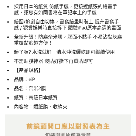
採用日本的紙質 仿紙手感，更接近紙張的繪畫手
感，讓您有如同書寫在筆記本上的手感！
繪圖/追劇自由切換，書寫繪畫時裝上 提升書寫手
感 / 觀賞娛樂時直接拆下 體驗iPad原本高清的畫面
全新升級！防塵奈米膠，膠面不黏手 不易沾黏灰塵
重覆黏貼超方便！
髒了嗎? 水洗就好！清水沖洗曬乾即可繼續使用
不需貼膜神器 沒貼好撕下再重貼即可
【產品規格】
品牌：eiP
品名：奈米2膜
紙質：高級日本紙質
內容物：類紙膜、收納夾