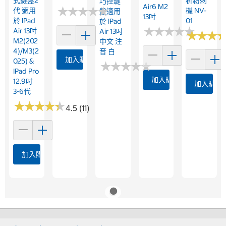
式鍵盤2
析粉刺
巧控鍵
Air6 M2
★
★
★
★
★
★
★
★
★
★
代 適用
機 NV-
盤適用
13吋
於 IPad
01
於 IPad
★
★
★
★
★
★
★
★
★
★
Air 13吋
Air 13吋
★
★
★
★
★
★
M2(202
中文 注
4)/M3(2
音 白
加入購物車
025) &
★
★
★
★
★
★
★
★
★
★
IPad Pro
加入購物車
12.9吋
加入購物
3-6代
★
★
★
★
★
★
★
★
★
★
4.5 (11)
加入購物車