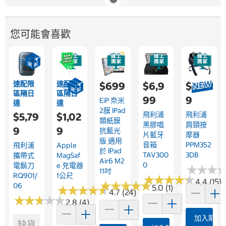
您可能會喜歡
速配限
速配限
$699
$6,9
$3,35
區隔日
區隔日
99
9
EiP 奈米
達
達
2膜 IPad
飛利浦
飛利浦
$5,79
$1,02
類紙膜
黑膠唱
肩頸按
9
9
抗藍光
片藍牙
摩器
版 適用
音箱
PPM352
飛利浦
Apple
於 IPad
TAV300
3DB
攜帶式
MagSaf
Air6 M2
0
電鬍刀
E 充電器
★
★
★
★
★
★
11吋
RQ901/
1公尺
★
★
★
★
★
★
★
★
★
★
4.4 (15)
★
★
★
★
★
★
★
★
★
★
06
5.0 (1)
★
★
★
★
★
★
★
★
★
★
4.7 (24)
★
★
★
★
★
★
★
★
★
★
2.8 (4)
加入購物
缺貨