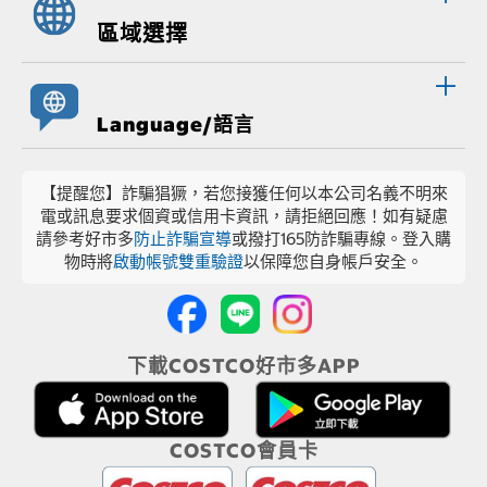
區域選擇
Language/語言
【提醒您】詐騙猖獗，若您接獲任何以本公司名義不明來
電或訊息要求個資或信用卡資訊，請拒絕回應！如有疑慮
請參考好市多
防止詐騙宣導
或撥打165防詐騙專線。登入購
物時將
啟動帳號雙重驗證
以保障您自身帳戶安全。
下載COSTCO好市多APP
COSTCO會員卡