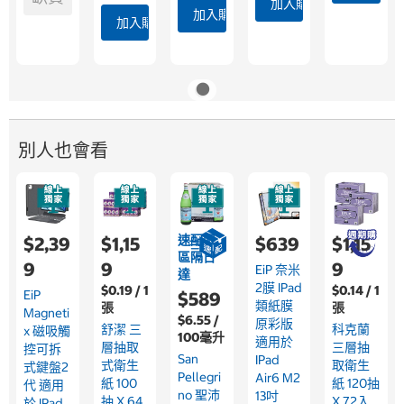
加入購物車
加入購物車
加入購物車
別人也會看
速配限
$2,39
$1,15
$639
$1,15
區隔日
9
9
9
EiP 奈米
達
2膜 IPad
$0.19 / 1
$0.14 / 1
EiP
$589
類紙膜
張
張
Magneti
$6.55 /
原彩版
舒潔 三
科克蘭
X 磁吸觸
100毫升
適用於
層抽取
三層抽
控可拆
San
IPad
式衛生
取衛生
式鍵盤2
Pellegri
Air6 M2
紙 100
紙 120抽
代 適用
No 聖沛
13吋
抽 X 64
X 72入
於 IPad