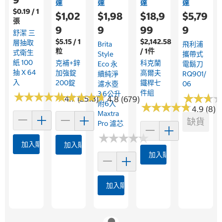
達
達
達
達
$0.19 / 1
$1,02
$1,98
$18,9
$5,79
張
9
9
99
9
舒潔 三
$5.15 / 1
$2,142.58
層抽取
Brita
飛利浦
粒
/ 1件
式衛生
Style
攜帶式
紙 100
克補+鋅
科克蘭
Eco 永
電鬍刀
抽 X 64
加強錠
高爾夫
續純淨
RQ901/
入
200錠
鐵桿七
濾水壺
06
件組
3.6公升
★
★
★
★
★
★
★
★
★
★
★
★
★
★
★
★
★
★
★
★
★
★
★
★
★
★
4.7 (2518)
4.8 (679)
附6入
★
★
★
★
★
★
★
★
★
★
4.9 (8)
Maxtra
缺貨
Pro 濾芯
★
★
★
★
★
★
★
★
★
★
加入購物車
加入購物車
加入購物車
加入購物車