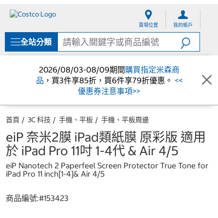
跳
跳
至
至
賣場位置
我的帳戶
內
導
容
覽
全站分類
選
單
2026/08/03-08/09期間
購買指定米森商
品
，買3件享85折，買6件享79折優惠。
<<
優惠券注意事項>>
首頁
3C 科技
手機、平板
手機、平板周邊
eiP 奈米2膜 iPad類紙膜 原彩版 適用
於 iPad Pro 11吋 1-4代 & Air 4/5
eiP Nanotech 2 Paperfeel Screen Protector True Tone for
iPad Pro 11 inch[1-4]& Air 4/5
商品編號:#
153423