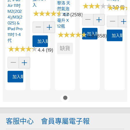
黎洛 天
★
★
★
★
★
★
★
★
★
★
入
Air 11吋
★
★
★
★
★
★
3.0 (1)
然氣泡
M2(202
★
★
★
★
★
★
★
★
★
★
4.7 (2518)
水 750
4)/M3(2
毫升 X
025) &
12瓶
IPad Pro
★
★
★
★
★
★
★
★
★
★
加入購物車
11吋 1-4
4.8 (858)
加入購物
代
加入購物車
★
★
★
★
★
★
★
★
★
★
缺貨
4.4 (19)
加入購物車
客服中心
會員專屬電子報