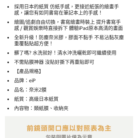
採用日本的紙質 仿紙手感，更接近紙張的繪畫手
感，讓您有如同書寫在筆記本上的手感！
繪圖/追劇自由切換，書寫繪畫時裝上 提升書寫手
感 / 觀賞娛樂時直接拆下 體驗iPad原本高清的畫面
全新升級！防塵奈米膠，膠面不黏手 不易沾黏灰塵
重覆黏貼超方便！
髒了嗎? 水洗就好！清水沖洗曬乾即可繼續使用
不需貼膜神器 沒貼好撕下再重貼即可
【產品規格】
品牌：eiP
品名：奈米2膜
紙質：高級日本紙質
內容物：類紙膜、收納夾