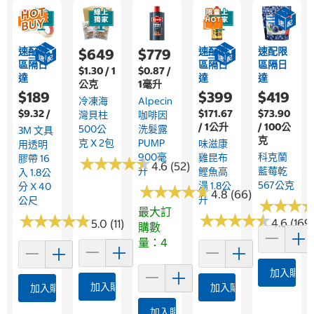
速配限
速配限
速配限
$649
$779
區隔日
區隔日
區隔日
$1.30 / 1
$0.87 /
達
達
達
公克
1毫升
$189
$399
$419
冷凍海
Alpecin
$9.32 /
$171.67
$73.90
灣貝柱
咖啡因
/ 1公升
/ 100公
500公
洗髮露
3M 文具
克
克 X 2包
PUMP
味滋康
用透明
900毫
科克蘭
雞昆布
膠帶 16
★
★
★
★
★
★
★
★
★
★
4.6 (52)
升
藍莓乾
鰹魚高
入 1.8公
567公克
湯 1.8公
分 X 40
★
★
★
★
★
★
★
★
★
★
4.8 (66)
升
公尺
★
★
★
★
★
★
最大訂
★
★
★
★
★
★
★
★
★
★
★
★
★
★
★
★
★
★
★
★
4.6 (169
5.0 (11)
購數
量：4
加入購物
加入購物車
加入購物車
加入購物車
加入購物車