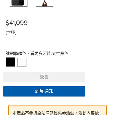
$41,099
(含運)
Select product
請點擊顏色，看更多照片:
太空黑色
缺貨
到貨通知
本產品不參與全站滿額優惠券活動，活動內容依