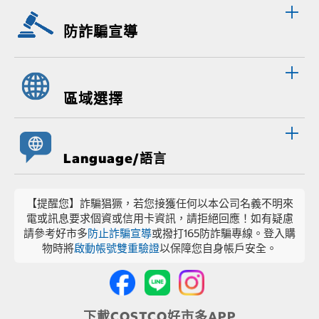
防詐騙宣導
區域選擇
Language/語言
【提醒您】詐騙猖獗，若您接獲任何以本公司名義不明來
電或訊息要求個資或信用卡資訊，請拒絕回應！如有疑慮
請參考好市多
防止詐騙宣導
或撥打165防詐騙專線。登入購
物時將
啟動帳號雙重驗證
以保障您自身帳戶安全。
下載COSTCO好市多APP