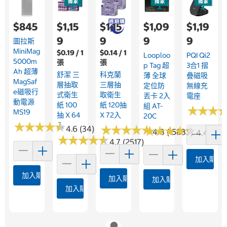
$845
$1,15
$1,15
$1,09
$1,19
9
9
9
9
圖拉斯
MiniMag
$0.19 / 1
$0.14 / 1
Looploo
PQI Qi2
5000m
張
張
P Tag 超
3合1 摺
Ah 超薄
舒潔 三
科克蘭
薄 全球
疊磁吸
MagSaf
層抽取
三層抽
定位防
無線充
E磁吸行
式衛生
取衛生
丟卡 2入
電座
動電源
紙 100
紙 120抽
組 AT-
★
★
★
★
★
★
MS19
抽 X 64
X 72入
20C
★
★
★
★
★
★
★
★
★
★
入
★
★
★
★
★
★
★
★
★
★
4.6 (34)
★
★
★
★
★
★
★
★
★
★
4.8 (15833)
4.4 (9)
★
★
★
★
★
★
★
★
★
★
4.7 (2517)
加入購物
加入購物車
加入購物車
加入購物車
加入購物車