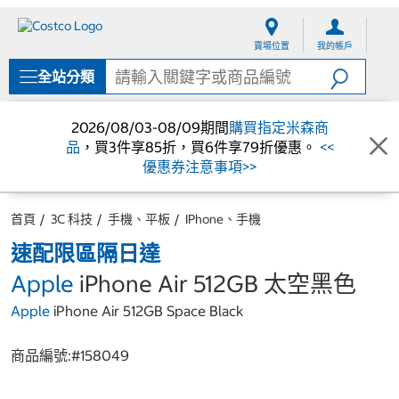
跳
跳
至
至
賣場位置
我的帳戶
內
導
容
覽
全站分類
選
單
2026/08/03-08/09期間
購買指定米森商
品
，買3件享85折，買6件享79折優惠。
<<
優惠券注意事項>>
首頁
3C 科技
手機、平板
IPhone、手機
速配限區隔日達
Apple
iPhone Air 512GB 太空黑色
Apple
iPhone Air 512GB Space Black
商品編號:#
158049