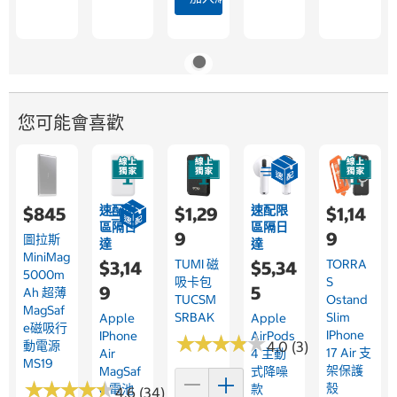
您可能會喜歡
速配限
速配限
$845
$1,29
$1,14
區隔日
區隔日
9
9
圖拉斯
達
達
MiniMag
TUMI 磁
TORRA
$3,14
$5,34
5000m
吸卡包
S
9
5
Ah 超薄
TUCSM
Ostand
MagSaf
SRBAK
Slim
Apple
Apple
E磁吸行
IPhone
IPhone
AirPods
★
★
★
★
★
★
★
★
★
★
動電源
4.0 (3)
17 Air 支
Air
4 主動
MS19
架保護
MagSaf
式降噪
★
★
★
★
★
★
★
★
★
★
殼
E 電池
款
4.6 (34)