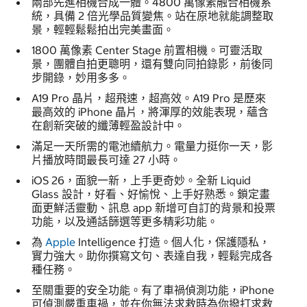
兩部先進相機合成一體。4800 萬像素融合相機系
統，具備 2 倍光學品質變焦。站在原地就能調整取
景，輕輕鬆鬆拍出完美畫面。
1800 萬像素 Center Stage 前置相機。可靈活取
景，團體自拍更聰明，還有雙向同拍錄影，前後同
步開錄，妙用多多。
A19 Pro 晶片，超飛速，超高效。A19 Pro 是歷來
最高效的 iPhone 晶片，將渾厚的效能表現，蘊含
在創新突破的纖薄輕盈設計中。
滿足一天所需的電池續航力。電量力挺你一天，影
片播放時間最長可達 27 小時。
iOS 26，面貌一新，上手更奇妙。全新 Liquid
Glass 設計，好看、好愉悅、上手好熟悉。鎖定畫
面更鮮活靈動、訊息 app 新增可自訂的背景和投票
功能，以及通話篩選等更多精彩功能。
為
Apple
Intelligence 打造。個人化，保護隱私，
實力強大。助你撰寫文句、表達自我，輕鬆完成各
種任務。
至關重要的安全功能。有了車禍偵測功能，iPhone
可偵測嚴重車禍，並在你無法求救時為你撥打求救