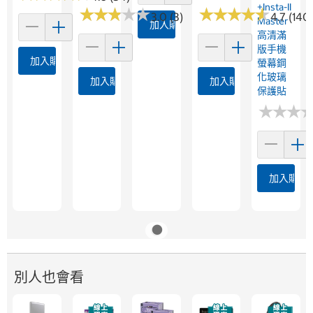
+Insta-II
★
★
★
★
★
★
★
★
★
★
★
★
★
★
★
★
★
★
★
★
3.0 (3)
4.7 (140
Master
加入購物車
高清滿
版手機
加入購物車
螢幕鋼
化玻璃
加入購物車
加入購物車
保護貼
★
★
★
★
★
★
加入購物
別人也會看