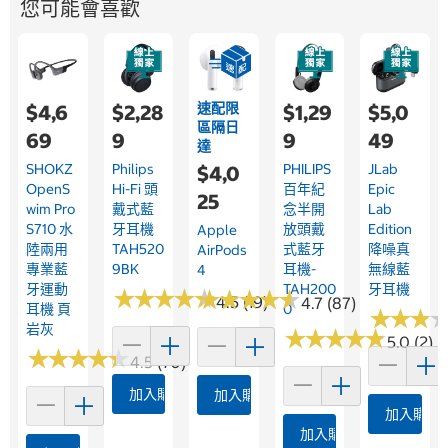
您可能會喜歡
速配限
$4,6
$2,28
$1,29
$5,0
區隔日
69
9
9
49
達
SHOKZ
Philips
PHILIPS
JLab
$4,0
OpenS
Hi-Fi 頭
百年紀
Epic
25
Wim Pro
戴式藍
念半開
Lab
S710 水
牙耳機
放頭戴
Edition
Apple
陸兩用
TAH520
式藍牙
降噪真
AirPods
專業藍
9BK
耳機-
無線藍
4
牙運動
TAH200
牙耳機
★
★
★
★
★
★
★
★
★
★
★
★
★
★
★
★
★
★
★
★
4.5 (19)
4.7 (87)
耳機 頁
0
★
★
★
★
★
★
岩灰
★
★
★
★
★
★
★
★
★
★
5.0 (2)
★
★
★
★
★
★
★
★
★
★
4.5 (70)
加入購物車
加入購物車
加入購物
加入購物車