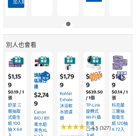
加入購物車
別人也會看
速配限
$1,15
$1,79
$1,59
$1,15
區隔日
9
9
9
9
達
$0.19 / 1
$639.50
$0.14 / 1
Kohler
$2,74
張
/ 1個
張
Exhale
9
舒潔 三
TP-Link
科克蘭
沐浴軟
層抽取
旋轉式
三層抽
水過濾
Canon
式衛生
WI-FI 攝
取衛生
器
810 / 811
紙 100
影機
紙 120抽
墨水組
★
★
★
★
★
★
★
★
★
★
4.5 (327)
抽 X 64
C212 2
X 72入
黑色XL
入
入組