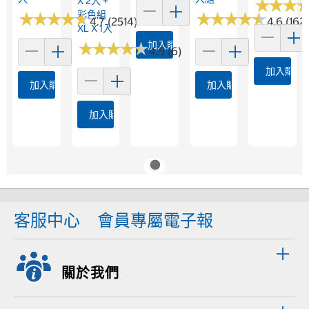
X 2入 +
★
★
★
★
★
★
彩色組
★
★
★
★
★
★
★
★
★
★
★
★
★
★
★
★
★
★
★
★
4.7 (2514)
4.6 (162)
XL X 1入
★
★
★
★
★
★
★
★
★
★
加入購物車
4.5 (6)
加入購物
加入購物車
加入購物車
加入購物車
客服中心
會員專屬電子報
關於我們