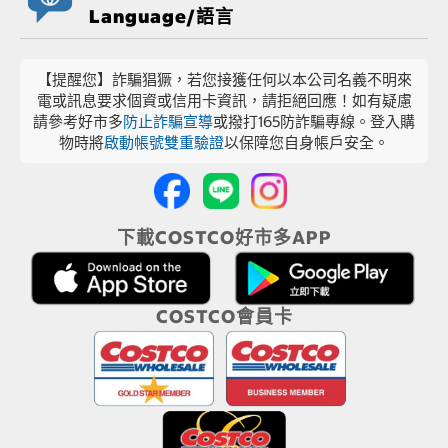
Language/語言
【提醒您】詐騙猖獗，若您接獲任何以本公司名義不明來
電或訊息要求個資或信用卡資訊，請拒絕回應！如有疑慮
請參考好市多
防止詐騙宣導
或撥打165防詐騙專線。登入購
物時將
啟動帳號雙重驗證
以保障您自身帳戶安全。
下載COSTCO好市多APP
COSTCO會員卡