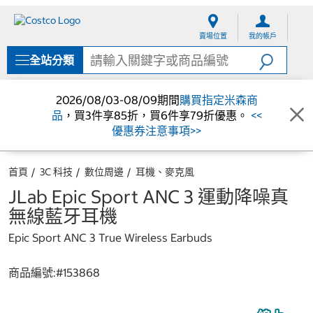
跳
跳
至
至
賣場位置
我的帳戶
內
導
容
覽
全站分類
選
單
2026/08/03-08/09期間
購買指定米森商
品
，買3件享85折，買6件享79折優惠。
<<
優惠券注意事項>>
首頁
3C 科技
數位周邊
耳機、麥克風
JLab Epic Sport ANC 3 運動降噪真
無線藍牙耳機
Epic Sport ANC 3 True Wireless Earbuds
商品編號:#
153868