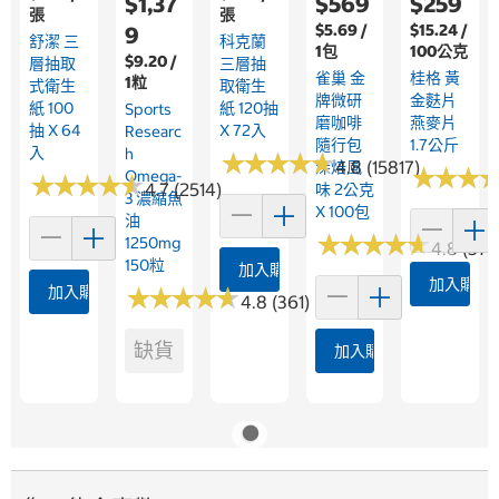
$1,37
$569
$259
張
張
$5.69 /
$15.24 /
9
舒潔 三
科克蘭
1包
100公克
$9.20 /
層抽取
三層抽
雀巢 金
桂格 黃
1粒
式衛生
取衛生
牌微研
金麩片
紙 100
紙 120抽
Sports
磨咖啡
燕麥片
抽 X 64
X 72入
Researc
隨行包
1.7公斤
入
H
★
★
★
★
★
★
★
★
★
★
4.8 (15817)
深焙風
★
★
★
★
★
★
Omega-
★
★
★
★
★
★
★
★
★
★
4.7 (2514)
味 2公克
3 濃縮魚
X 100包
油
★
★
★
★
★
★
★
★
★
★
1250mg
4.8 (376
150粒
加入購物車
加入購物
加入購物車
★
★
★
★
★
★
★
★
★
★
4.8 (361)
缺貨
加入購物車