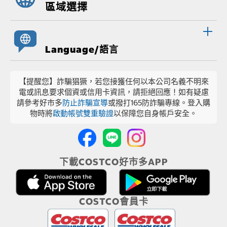
區域選擇
Language/語言
【提醒您】詐騙猖獗，若您接獲任何以本公司名義不明來
電或訊息要求個資或信用卡資訊，請拒絕回應！如有疑慮
請參考好市多
防止詐騙宣導
或撥打165防詐騙專線。登入購
物時將
啟動帳號雙重驗證
以保障您自身帳戶安全。
下載COSTCO好市多APP
COSTCO會員卡