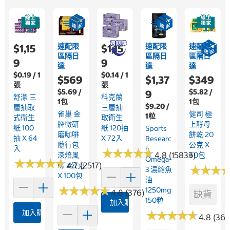
速配限
速配限
速配限
$1,15
$1,15
區隔日
區隔日
區隔日
9
9
達
達
達
$0.19 / 1
$0.14 / 1
$569
$1,37
$349
張
張
$5.69 /
$5.82 /
9
舒潔 三
科克蘭
1包
1包
$9.20 /
層抽取
三層抽
雀巢 金
健司 極
1粒
式衛生
取衛生
牌微研
上酵母
紙 100
紙 120抽
Sports
磨咖啡
餅乾 20
抽 X 64
X 72入
Researc
隨行包
公克 X
入
H
★
★
★
★
★
★
★
★
★
★
4.8 (15833)
深焙風
60包
Omega-
★
★
★
★
★
★
★
★
★
★
4.7 (2517)
味 2公克
★
★
★
★
★
★
3 濃縮魚
X 100包
油
★
★
★
★
★
★
★
★
★
★
1250mg
4.8 (376)
缺貨
150粒
加入購物車
加入購物車
★
★
★
★
★
★
★
★
★
★
4.8 (364