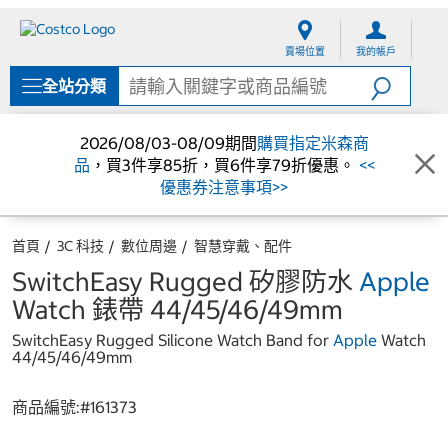
跳
跳
至
至
賣場位置
我的帳戶
內
導
容
覽
全站分類
選
單
2026/08/03-08/09期間
購買指定米森商
品
，買3件享85折，買6件享79折優惠。
<<
優惠券注意事項>>
首頁
3C 科技
數位周邊
智慧穿戴、配件
SwitchEasy Rugged 矽膠防水
Apple
Watch 錶帶 44/45/46/49mm
SwitchEasy Rugged Silicone Watch Band for
Apple
Watch
44/45/46/49mm
商品編號:#
161373