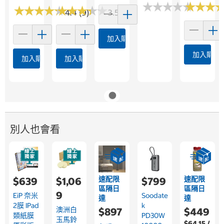
★
★
★
★
★
★
★
★
★
★
★
★
★
★
★
★
★
★
★
★
★
★
★
★
★
★
★
★
★
★
★
★
★
★
★
★
4.4 (9)
3.5 (4)
加入購物車
加入購物
加入購物車
加入購物車
別人也會看
速配限
速配限
$639
$1,06
$799
區隔日
區隔日
9
EiP 奈米
Soodate
達
達
2膜 IPad
K
澳洲白
$897
$449
類紙膜
PD30W
玉馬鈴
$64.15 /