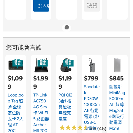
缺貨
加入購物車
您可能會喜歡
$1,09
$1,99
$1,19
$799
$845
9
9
9
Soodate
圖拉斯
K
MiniMag
Looploo
TP-Link
PQI Qi2
PD30W
5000m
P Tag 超
AC750
3合1 摺
10000m
Ah 超薄
薄 全球
4G Sim
疊磁吸
Ah 行動
MagSaf
定位防
卡 Wi-Fi
無線充
電源 (帶
E磁吸行
丟卡 2入
5 路由器
電座
USB-C
動電源
組 AT-
Archer
★
★
★
★
★
★
★
★
★
★
充電線)
4.6 (46)
MS19
20C
MR200