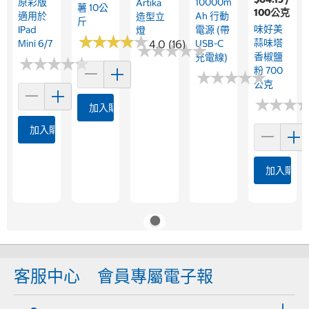
原彩版
10000m
Artika
薯 10公
100公克
適用於
Ah 行動
造型立
斤
味好美
IPad
電源 (帶
燈
★
★
★
★
★
★
★
★
★
★
蒜味塔
Mini 6/7
4.0 (16)
USB-C
★
★
★
★
★
★
★
★
★
★
香椒鹽
充電線)
★
★
★
★
★
★
★
★
★
★
粉 700
★
★
★
★
★
★
★
★
★
★
公克
★
★
★
★
★
★
加入購物車
加入購物車
加入購物
客服中心
會員專屬電子報