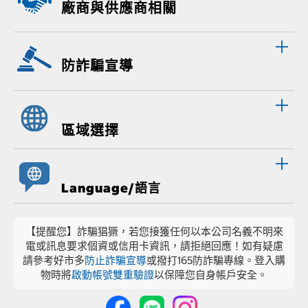
廠商與供應商相關
防詐騙宣導
區域選擇
Language/語言
【提醒您】詐騙猖獗，若您接獲任何以本公司名義不明來
電或訊息要求個資或信用卡資訊，請拒絕回應！如有疑慮
請參考好市多
防止詐騙宣導
或撥打165防詐騙專線。登入購
物時將
啟動帳號雙重驗證
以保障您自身帳戶安全。