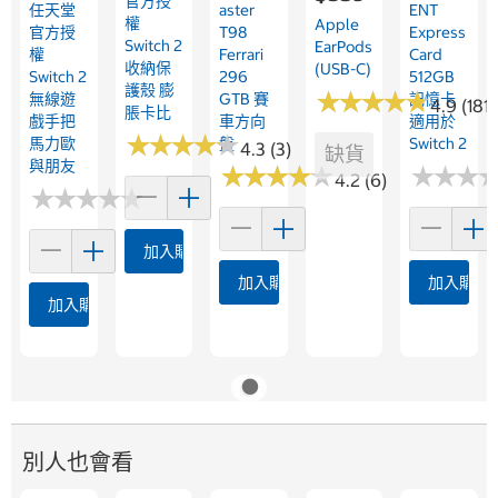
官方授
任天堂
Aster
ENT
權
Apple
官方授
T98
Express
Switch 2
EarPods
權
Ferrari
Card
收納保
(USB-C)
Switch 2
296
512GB
護殼 膨
★
★
★
★
★
★
★
★
★
★
無線遊
GTB 賽
記憶卡
4.9 (181)
脹卡比
戲手把
車方向
適用於
★
★
★
★
★
★
★
★
★
★
馬力歐
盤
Switch 2
4.3 (3)
缺貨
與朋友
★
★
★
★
★
★
★
★
★
★
★
★
★
★
★
★
4.2 (6)
★
★
★
★
★
★
★
★
★
★
加入購物車
加入購物車
加入購物
加入購物車
別人也會看