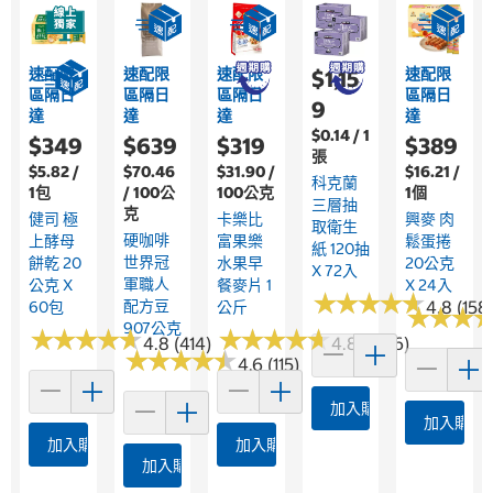
速配限
速配限
速配限
速配限
$1,15
區隔日
區隔日
區隔日
區隔日
9
達
達
達
達
$0.14 / 1
$349
$639
$319
$389
張
$5.82 /
$70.46
$31.90 /
$16.21 /
科克蘭
1包
/ 100公
100公克
1個
三層抽
克
健司 極
卡樂比
興麥 肉
取衛生
硬咖啡
上酵母
富果樂
鬆蛋捲
紙 120抽
世界冠
餅乾 20
水果早
20公克
X 72入
軍職人
公克 X
餐麥片 1
X 24入
★
★
★
★
★
★
★
★
★
★
配方豆
4.8 (158
60包
公斤
★
★
★
★
★
★
907公克
★
★
★
★
★
★
★
★
★
★
★
★
★
★
★
★
★
★
★
★
4.8 (414)
4.8 (1326)
★
★
★
★
★
★
★
★
★
★
4.6 (115)
加入購物車
加入購物
加入購物車
加入購物車
加入購物車