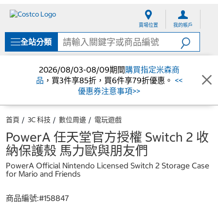
跳
跳
至
至
賣場位置
我的帳戶
內
導
容
覽
全站分類
選
單
2026/08/03-08/09期間
購買指定米森商
品
，買3件享85折，買6件享79折優惠。
<<
優惠券注意事項>>
首頁
3C 科技
數位周邊
電玩遊戲
PowerA 任天堂官方授權 Switch 2 收
納保護殼 馬力歐與朋友們
PowerA Official Nintendo Licensed Switch 2 Storage Case
for Mario and Friends
商品編號:#
158847