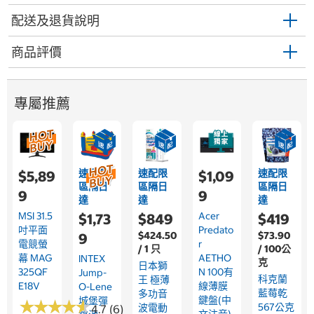
配送及退貨說明
商品評價
專屬推薦
速配限
速配限
速配限
$5,89
$1,09
區隔日
區隔日
區隔日
9
9
達
達
達
MSI 31.5
Acer
$1,73
$849
$419
吋平面
Predato
$424.50
$73.90
9
電競螢
R
/ 1 只
/ 100公
幕 MAG
AETHO
INTEX
克
日本獅
325QF
N 100有
Jump-
科克蘭
王 極薄
E18V
線薄膜
O-Lene
藍莓乾
多功音
鍵盤(中
城堡彈
★
★
★
★
★
★
★
★
★
★
567公克
波電動
4.7 (6)
文注音)